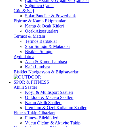
Çapraz Askılı & Organizer Çantalar
Soğutucu Çanta
Güç & Şarj
Solar Paneller & Powerbank
Pişirme & Kamp Ekipmanları
Kamp & Ocak Kitleri
Ocak Aksesuarları
Termos & Matara
Termos Bardaklar
Spor Suluğu & Mataralar
Bisiklet Suluğu
Aydınlatma
Alan & Kamp Lambası
Kafa Lambası
Bisiklet Navigasyon & Bilgisayarlar
SPOR & FITNESS
Akıllı Saatler
Koşu & Multisport Saatleri
Outdoor & Macera Saatleri
Kadın Akıllı Saatleri
Premium & Özel Kullanım Saatler
Fitness Takip Cihazları
Fitness Bileklikleri
Vücut Ölçüm & Aktivite Takip