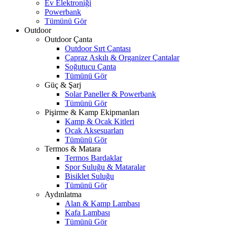
Ev Elektroniği
Powerbank
Tümünü Gör
Outdoor
Outdoor Çanta
Outdoor Sırt Çantası
Çapraz Askılı & Organizer Çantalar
Soğutucu Çanta
Tümünü Gör
Güç & Şarj
Solar Paneller & Powerbank
Tümünü Gör
Pişirme & Kamp Ekipmanları
Kamp & Ocak Kitleri
Ocak Aksesuarları
Tümünü Gör
Termos & Matara
Termos Bardaklar
Spor Suluğu & Mataralar
Bisiklet Suluğu
Tümünü Gör
Aydınlatma
Alan & Kamp Lambası
Kafa Lambası
Tümünü Gör