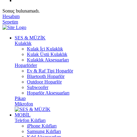
Sonuç bulunamadı.
Hesabım
Sepetim
SES & MÜZİK
Kulaklık
Kulak İçi Kulaklık
Kulak Üstü Kulaklık
Kulaklık Aksesuarları
Hoparlörler
Ev & Raf Tipi Hoparlör
Bluetooth Hoparlör
Outdoor Hoparlör
Subwoofer
Hoparlör Aksesuarları
Pikap
Mikrofon
MOBİL
Telefon Kılıfları
iPhone Kılıfları
Samsung Kılıfları
Kılıf Aksesuarları