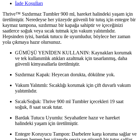
İade Koşulları
Thrive™ Sızdırmaz Tumbler 900 ml, hareket halindeki yaşam için
üretilmiştir. Neredeyse her yüzeyde güvenli bir tutuş için entegre bir
kaymaz tampona, sızdırmaz bir kapağa sahiptir ve içeceğinizi
saatlerce soğuk veya sıcak tutmak için vakum yalıtımlıdır.
Hepsinden iyisi, bardak tutucu ile uyumludur, böylece her zaman
yola çıkmaya hazır olursunuz.
GÜMÜŞÜ YENİDEN KULLANIN: Kaynakları korumak
ve tek kullanımlık atıkları azaltmak için tasarlanmış, daha
güvenli kimyasallarla üretilmiştir.
Sızdırmaz Kapak: Heyecan dorukta, dökülme yok.
Vakum Yalıtımlı: Sıcaklığı korumak için çift duvarlı vakum
yalıtımlıdır.
Sıcak/Soğuk: Thrive 900 ml Tumbler içecekleri 19 saat
soğuk, 8 saat sıcak tutar.
Bardak Tutucu Uyumlu: Seyahatlere hazır ve hareket
halindeki yaşam için üretilmiştir.
Entegre Koruyucu Tampon: Darbelere karşı koruma sağlar ve
hemen hemen her yüzeyde sessiz ve güvenli bir tutuş sağlar.