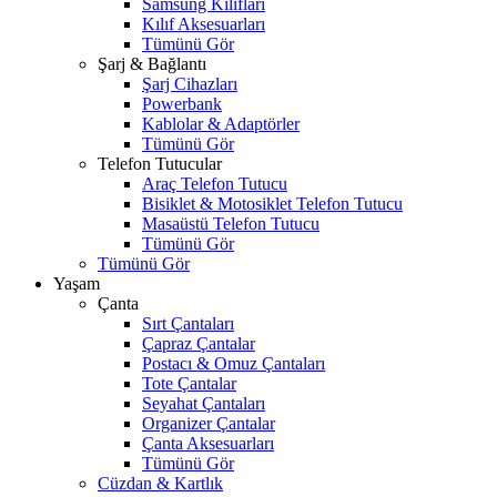
Samsung Kılıfları
Kılıf Aksesuarları
Tümünü Gör
Şarj & Bağlantı
Şarj Cihazları
Powerbank
Kablolar & Adaptörler
Tümünü Gör
Telefon Tutucular
Araç Telefon Tutucu
Bisiklet & Motosiklet Telefon Tutucu
Masaüstü Telefon Tutucu
Tümünü Gör
Tümünü Gör
Yaşam
Çanta
Sırt Çantaları
Çapraz Çantalar
Postacı & Omuz Çantaları
Tote Çantalar
Seyahat Çantaları
Organizer Çantalar
Çanta Aksesuarları
Tümünü Gör
Cüzdan & Kartlık