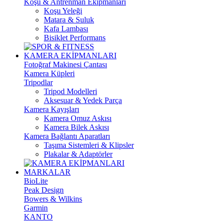
Koşu & Antrenman Ekipmanları
Koşu Yeleği
Matara & Suluk
Kafa Lambası
Bisiklet Performans
KAMERA EKİPMANLARI
Fotoğraf Makinesi Çantası
Kamera Küpleri
Tripodlar
Tripod Modelleri
Aksesuar & Yedek Parça
Kamera Kayışları
Kamera Omuz Askısı
Kamera Bilek Askısı
Kamera Bağlantı Aparatları
Taşıma Sistemleri & Klipsler
Plakalar & Adaptörler
MARKALAR
BioLite
Peak Design
Bowers & Wilkins
Garmin
KANTO