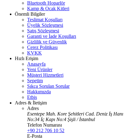
Bluetooth Hoparlör
Kamp & Ocak Kitleri
Önemli Bilgiler
Teslimat Koşulları
Üyelik Sözleşmesi
Satış Sözleşmesi
Garanti ve İade Koşulları
Gizlilik ve Güvenlik
Çerez Politikası
KVKK
Hızlı Erişim
Anasayfa
Yeni Ürünler
Müşteri Hizmetleri
Sepetim
Sıkça Sorulan Sorular
Hakkımızda
Etbis
Adres & İletişim
Adres
Esentepe Mah. Kore Şehitleri Cad. Deniz İş Hanı
No:34 İç Kapı No:4 Şişli / İstanbul
Telefon Numarası
+90 212 706 10 52
E-Posta