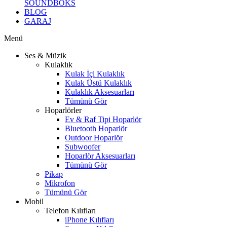
SOUNDBOKS
BLOG
GARAJ
Menü
Ses & Müzik
Kulaklık
Kulak İçi Kulaklık
Kulak Üstü Kulaklık
Kulaklık Aksesuarları
Tümünü Gör
Hoparlörler
Ev & Raf Tipi Hoparlör
Bluetooth Hoparlör
Outdoor Hoparlör
Subwoofer
Hoparlör Aksesuarları
Tümünü Gör
Pikap
Mikrofon
Tümünü Gör
Mobil
Telefon Kılıfları
iPhone Kılıfları