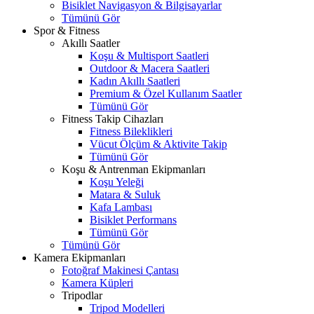
Bisiklet Navigasyon & Bilgisayarlar
Tümünü Gör
Spor & Fitness
Akıllı Saatler
Koşu & Multisport Saatleri
Outdoor & Macera Saatleri
Kadın Akıllı Saatleri
Premium & Özel Kullanım Saatler
Tümünü Gör
Fitness Takip Cihazları
Fitness Bileklikleri
Vücut Ölçüm & Aktivite Takip
Tümünü Gör
Koşu & Antrenman Ekipmanları
Koşu Yeleği
Matara & Suluk
Kafa Lambası
Bisiklet Performans
Tümünü Gör
Tümünü Gör
Kamera Ekipmanları
Fotoğraf Makinesi Çantası
Kamera Küpleri
Tripodlar
Tripod Modelleri