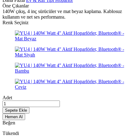
Daha Fazla
Ev & Raf Tipi Hoparlör
Öne Çıkanlar
140W çıkış, 4 inç sürücüler ve mat beyaz kaplama. Kablosuz
kullanım ve net ses performansı.
Renk Seçiniz
Adet
Sepete Ekle
Hemen Al
Beğen
Tükendi