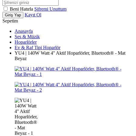
Beni Hatırla
Şifremi Unuttum
Kayıt Ol
Giriş Yap
Sepetim
Anasayfa
Ses & Müzik
Hoparlörler
Ev & Raf Tipi Hoparlör
YU4 | 140W Watt 4'' Aktif Hoparlörler, Bluetooth® - Mat
Beyaz