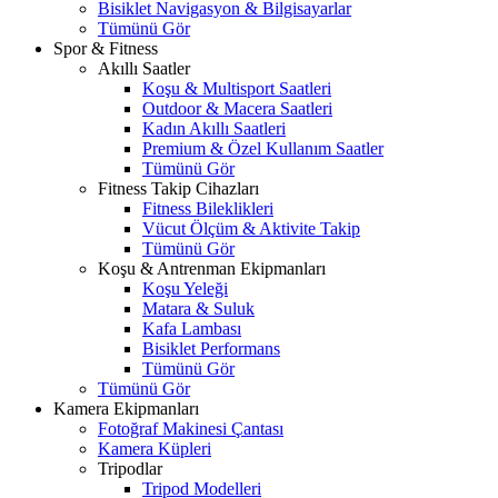
Bisiklet Navigasyon & Bilgisayarlar
Tümünü Gör
Spor & Fitness
Akıllı Saatler
Koşu & Multisport Saatleri
Outdoor & Macera Saatleri
Kadın Akıllı Saatleri
Premium & Özel Kullanım Saatler
Tümünü Gör
Fitness Takip Cihazları
Fitness Bileklikleri
Vücut Ölçüm & Aktivite Takip
Tümünü Gör
Koşu & Antrenman Ekipmanları
Koşu Yeleği
Matara & Suluk
Kafa Lambası
Bisiklet Performans
Tümünü Gör
Tümünü Gör
Kamera Ekipmanları
Fotoğraf Makinesi Çantası
Kamera Küpleri
Tripodlar
Tripod Modelleri