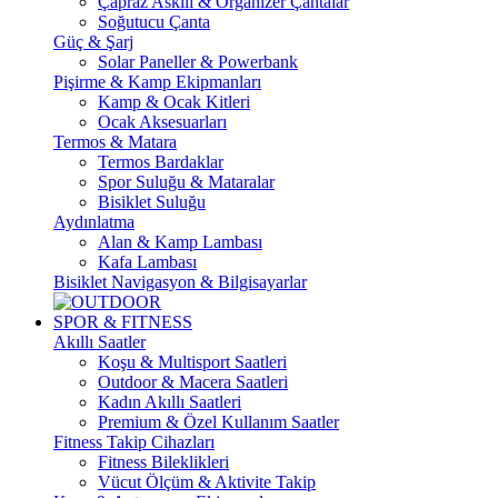
Çapraz Askılı & Organizer Çantalar
Soğutucu Çanta
Güç & Şarj
Solar Paneller & Powerbank
Pişirme & Kamp Ekipmanları
Kamp & Ocak Kitleri
Ocak Aksesuarları
Termos & Matara
Termos Bardaklar
Spor Suluğu & Mataralar
Bisiklet Suluğu
Aydınlatma
Alan & Kamp Lambası
Kafa Lambası
Bisiklet Navigasyon & Bilgisayarlar
SPOR & FITNESS
Akıllı Saatler
Koşu & Multisport Saatleri
Outdoor & Macera Saatleri
Kadın Akıllı Saatleri
Premium & Özel Kullanım Saatler
Fitness Takip Cihazları
Fitness Bileklikleri
Vücut Ölçüm & Aktivite Takip