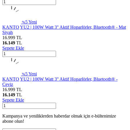
5
Yeni
%
KANTO
YU2 | 100W Watt 3'' Aktif Hoparlörler, Bluetooth® - Mat
Siyah
16.999
TL
16.149
TL
Sepete Ekle
5
Yeni
%
KANTO
YU2 | 100W Watt 3'' Aktif Hoparlörler, Bluetooth® -
Ceviz
16.999
TL
16.149
TL
Sepete Ekle
Kampanya ve yeniliklerden haberdar olmak için e-bültenimize
abone olun!