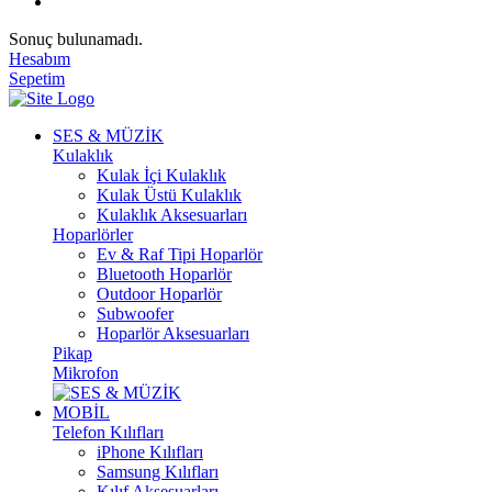
Sonuç bulunamadı.
Hesabım
Sepetim
SES & MÜZİK
Kulaklık
Kulak İçi Kulaklık
Kulak Üstü Kulaklık
Kulaklık Aksesuarları
Hoparlörler
Ev & Raf Tipi Hoparlör
Bluetooth Hoparlör
Outdoor Hoparlör
Subwoofer
Hoparlör Aksesuarları
Pikap
Mikrofon
MOBİL
Telefon Kılıfları
iPhone Kılıfları
Samsung Kılıfları
Kılıf Aksesuarları