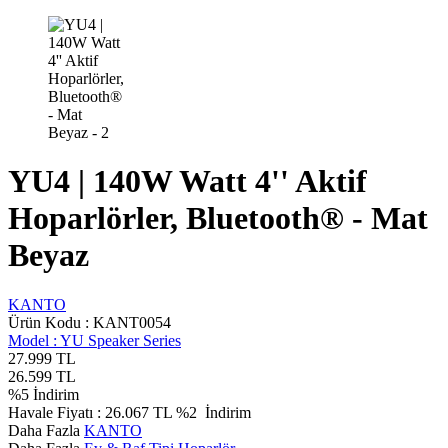
YU4 | 140W Watt 4'' Aktif
Hoparlörler, Bluetooth® - Mat
Beyaz
KANTO
Ürün Kodu :
KANT0054
Model :
YU Speaker Series
27.999
TL
26.599
TL
%
5
İndirim
Havale Fiyatı :
26.067
TL
%2
İndirim
Daha Fazla
KANTO