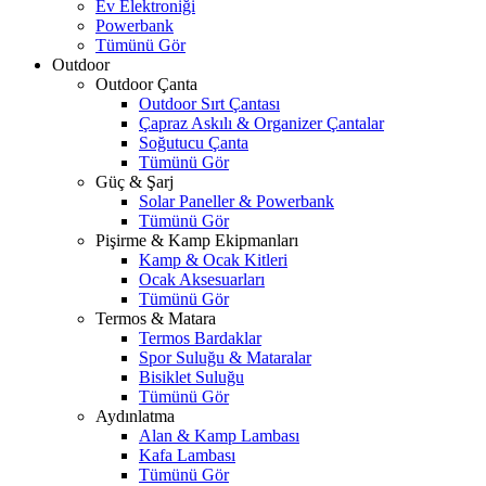
Ev Elektroniği
Powerbank
Tümünü Gör
Outdoor
Outdoor Çanta
Outdoor Sırt Çantası
Çapraz Askılı & Organizer Çantalar
Soğutucu Çanta
Tümünü Gör
Güç & Şarj
Solar Paneller & Powerbank
Tümünü Gör
Pişirme & Kamp Ekipmanları
Kamp & Ocak Kitleri
Ocak Aksesuarları
Tümünü Gör
Termos & Matara
Termos Bardaklar
Spor Suluğu & Mataralar
Bisiklet Suluğu
Tümünü Gör
Aydınlatma
Alan & Kamp Lambası
Kafa Lambası
Tümünü Gör