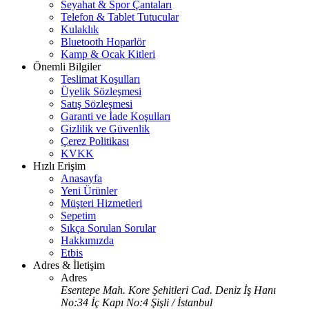
Seyahat & Spor Çantaları
Telefon & Tablet Tutucular
Kulaklık
Bluetooth Hoparlör
Kamp & Ocak Kitleri
Önemli Bilgiler
Teslimat Koşulları
Üyelik Sözleşmesi
Satış Sözleşmesi
Garanti ve İade Koşulları
Gizlilik ve Güvenlik
Çerez Politikası
KVKK
Hızlı Erişim
Anasayfa
Yeni Ürünler
Müşteri Hizmetleri
Sepetim
Sıkça Sorulan Sorular
Hakkımızda
Etbis
Adres & İletişim
Adres
Esentepe Mah. Kore Şehitleri Cad. Deniz İş Hanı
No:34 İç Kapı No:4 Şişli / İstanbul