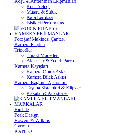
Koşu & Antrenman Ekipmanları
Koşu Yeleği
Matara & Suluk
Kafa Lambası
Bisiklet Performans
KAMERA EKİPMANLARI
Fotoğraf Makinesi Çantası
Kamera Küpleri
Tripodlar
Tripod Modelleri
Aksesuar & Yedek Parça
Kamera Kayışları
Kamera Omuz Askısı
Kamera Bilek Askısı
Kamera Bağlantı Aparatları
Taşıma Sistemleri & Klipsler
Plakalar & Adaptörler
MARKALAR
BioLite
Peak Design
Bowers & Wilkins
Garmin
KANTO