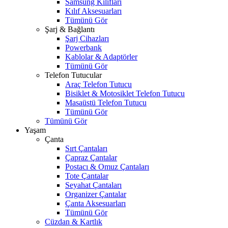
Samsung Kılıfları
Kılıf Aksesuarları
Tümünü Gör
Şarj & Bağlantı
Şarj Cihazları
Powerbank
Kablolar & Adaptörler
Tümünü Gör
Telefon Tutucular
Araç Telefon Tutucu
Bisiklet & Motosiklet Telefon Tutucu
Masaüstü Telefon Tutucu
Tümünü Gör
Tümünü Gör
Yaşam
Çanta
Sırt Çantaları
Çapraz Çantalar
Postacı & Omuz Çantaları
Tote Çantalar
Seyahat Çantaları
Organizer Çantalar
Çanta Aksesuarları
Tümünü Gör
Cüzdan & Kartlık