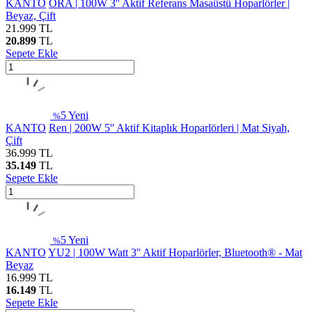
KANTO
ORA | 100W 3'' Aktif Referans Masaüstü Hoparlörler |
Beyaz, Çift
21.999
TL
20.899
TL
Sepete Ekle
5
Yeni
%
KANTO
Ren | 200W 5'' Aktif Kitaplık Hoparlörleri | Mat Siyah,
Çift
36.999
TL
35.149
TL
Sepete Ekle
5
Yeni
%
KANTO
YU2 | 100W Watt 3'' Aktif Hoparlörler, Bluetooth® - Mat
Beyaz
16.999
TL
16.149
TL
Sepete Ekle