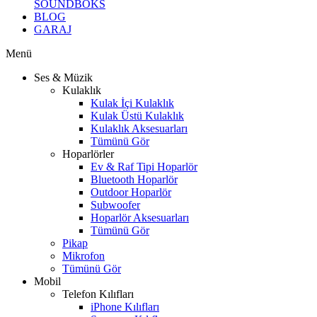
SOUNDBOKS
BLOG
GARAJ
Menü
Ses & Müzik
Kulaklık
Kulak İçi Kulaklık
Kulak Üstü Kulaklık
Kulaklık Aksesuarları
Tümünü Gör
Hoparlörler
Ev & Raf Tipi Hoparlör
Bluetooth Hoparlör
Outdoor Hoparlör
Subwoofer
Hoparlör Aksesuarları
Tümünü Gör
Pikap
Mikrofon
Tümünü Gör
Mobil
Telefon Kılıfları
iPhone Kılıfları