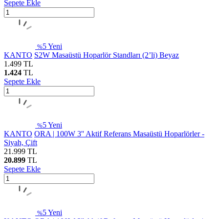
Sepete Ekle
5
Yeni
%
KANTO
S2W Masaüstü Hoparlör Standları (2’li) Beyaz
1.499
TL
1.424
TL
Sepete Ekle
5
Yeni
%
KANTO
ORA | 100W 3'' Aktif Referans Masaüstü Hoparlörler -
Siyah, Çift
21.999
TL
20.899
TL
Sepete Ekle
5
Yeni
%