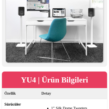
YU4 | Ürün Bilgileri
Özellik
Detay
Sürücüler
1″ Silk Dome Tweeters