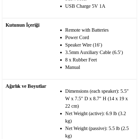
USB Charge 5V 1A
Kutunun İçeriği
Remote with Batteries
Power Cord
Speaker Wire (16′)
3.5mm Auxiliary Cable (6.5′)
8 x Rubber Feet
Manual
Ağırlık ve Boyutlar
Dimensions (each speaker): 5.5″
W x 7.5″ D x 8.7″ H (14 x 19 x
22 cm)
Net Weight (active): 6.9 lb (3.2
kg)
Net Weight (passive): 5.5 lb (2.5
kg)