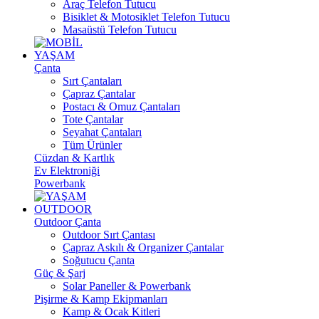
Araç Telefon Tutucu
Bisiklet & Motosiklet Telefon Tutucu
Masaüstü Telefon Tutucu
YAŞAM
Çanta
Sırt Çantaları
Çapraz Çantalar
Postacı & Omuz Çantaları
Tote Çantalar
Seyahat Çantaları
Tüm Ürünler
Cüzdan & Kartlık
Ev Elektroniği
Powerbank
OUTDOOR
Outdoor Çanta
Outdoor Sırt Çantası
Çapraz Askılı & Organizer Çantalar
Soğutucu Çanta
Güç & Şarj
Solar Paneller & Powerbank
Pişirme & Kamp Ekipmanları
Kamp & Ocak Kitleri