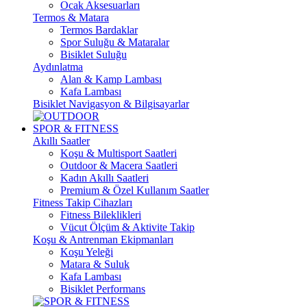
Ocak Aksesuarları
Termos & Matara
Termos Bardaklar
Spor Suluğu & Mataralar
Bisiklet Suluğu
Aydınlatma
Alan & Kamp Lambası
Kafa Lambası
Bisiklet Navigasyon & Bilgisayarlar
SPOR & FITNESS
Akıllı Saatler
Koşu & Multisport Saatleri
Outdoor & Macera Saatleri
Kadın Akıllı Saatleri
Premium & Özel Kullanım Saatler
Fitness Takip Cihazları
Fitness Bileklikleri
Vücut Ölçüm & Aktivite Takip
Koşu & Antrenman Ekipmanları
Koşu Yeleği
Matara & Suluk
Kafa Lambası
Bisiklet Performans