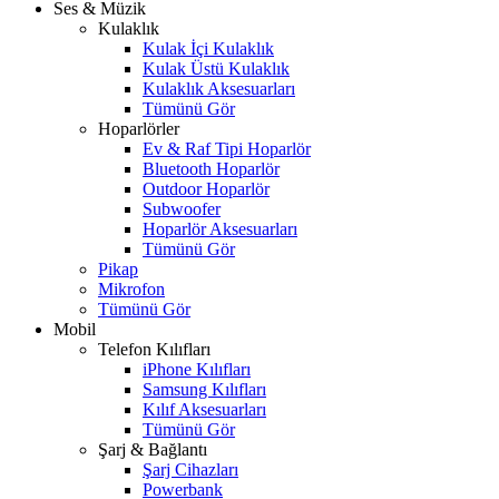
Ses & Müzik
Kulaklık
Kulak İçi Kulaklık
Kulak Üstü Kulaklık
Kulaklık Aksesuarları
Tümünü Gör
Hoparlörler
Ev & Raf Tipi Hoparlör
Bluetooth Hoparlör
Outdoor Hoparlör
Subwoofer
Hoparlör Aksesuarları
Tümünü Gör
Pikap
Mikrofon
Tümünü Gör
Mobil
Telefon Kılıfları
iPhone Kılıfları
Samsung Kılıfları
Kılıf Aksesuarları
Tümünü Gör
Şarj & Bağlantı
Şarj Cihazları
Powerbank