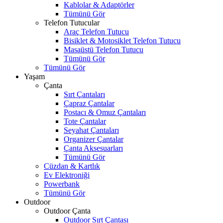
Kablolar & Adaptörler
Tümünü Gör
Telefon Tutucular
Araç Telefon Tutucu
Bisiklet & Motosiklet Telefon Tutucu
Masaüstü Telefon Tutucu
Tümünü Gör
Tümünü Gör
Yaşam
Çanta
Sırt Çantaları
Çapraz Çantalar
Postacı & Omuz Çantaları
Tote Çantalar
Seyahat Çantaları
Organizer Çantalar
Çanta Aksesuarları
Tümünü Gör
Cüzdan & Kartlık
Ev Elektroniği
Powerbank
Tümünü Gör
Outdoor
Outdoor Çanta
Outdoor Sırt Çantası