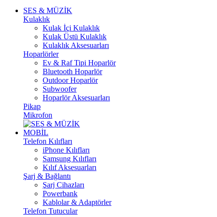
SES & MÜZİK
Kulaklık
Kulak İçi Kulaklık
Kulak Üstü Kulaklık
Kulaklık Aksesuarları
Hoparlörler
Ev & Raf Tipi Hoparlör
Bluetooth Hoparlör
Outdoor Hoparlör
Subwoofer
Hoparlör Aksesuarları
Pikap
Mikrofon
MOBİL
Telefon Kılıfları
iPhone Kılıfları
Samsung Kılıfları
Kılıf Aksesuarları
Şarj & Bağlantı
Şarj Cihazları
Powerbank
Kablolar & Adaptörler
Telefon Tutucular