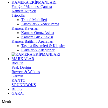
KAMERA EKİPMANLARI
Fotoğraf Makinesi Çantası
Kamera Küpleri
Tripodlar
Tripod Modelleri
Aksesuar & Yedek Parça
Kamera Kayışları
Kamera Omuz Askısı
Kamera Bilek Askısı
Kamera Bağlantı Aparatları
Taşıma Sistemleri & Klipsler
Plakalar & Adaptörler
MARKALAR
BioLite
Peak Design
Bowers & Wilkins
Garmin
KANTO
SOUNDBOKS
BLOG
GARAJ
Menü