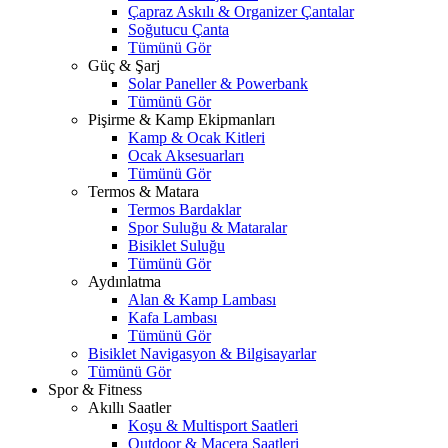
Çapraz Askılı & Organizer Çantalar
Soğutucu Çanta
Tümünü Gör
Güç & Şarj
Solar Paneller & Powerbank
Tümünü Gör
Pişirme & Kamp Ekipmanları
Kamp & Ocak Kitleri
Ocak Aksesuarları
Tümünü Gör
Termos & Matara
Termos Bardaklar
Spor Suluğu & Mataralar
Bisiklet Suluğu
Tümünü Gör
Aydınlatma
Alan & Kamp Lambası
Kafa Lambası
Tümünü Gör
Bisiklet Navigasyon & Bilgisayarlar
Tümünü Gör
Spor & Fitness
Akıllı Saatler
Koşu & Multisport Saatleri
Outdoor & Macera Saatleri