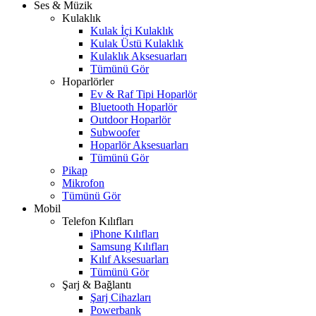
Ses & Müzik
Kulaklık
Kulak İçi Kulaklık
Kulak Üstü Kulaklık
Kulaklık Aksesuarları
Tümünü Gör
Hoparlörler
Ev & Raf Tipi Hoparlör
Bluetooth Hoparlör
Outdoor Hoparlör
Subwoofer
Hoparlör Aksesuarları
Tümünü Gör
Pikap
Mikrofon
Tümünü Gör
Mobil
Telefon Kılıfları
iPhone Kılıfları
Samsung Kılıfları
Kılıf Aksesuarları
Tümünü Gör
Şarj & Bağlantı
Şarj Cihazları
Powerbank