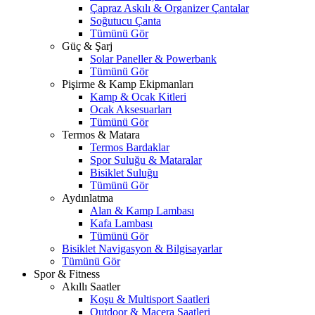
Çapraz Askılı & Organizer Çantalar
Soğutucu Çanta
Tümünü Gör
Güç & Şarj
Solar Paneller & Powerbank
Tümünü Gör
Pişirme & Kamp Ekipmanları
Kamp & Ocak Kitleri
Ocak Aksesuarları
Tümünü Gör
Termos & Matara
Termos Bardaklar
Spor Suluğu & Mataralar
Bisiklet Suluğu
Tümünü Gör
Aydınlatma
Alan & Kamp Lambası
Kafa Lambası
Tümünü Gör
Bisiklet Navigasyon & Bilgisayarlar
Tümünü Gör
Spor & Fitness
Akıllı Saatler
Koşu & Multisport Saatleri
Outdoor & Macera Saatleri