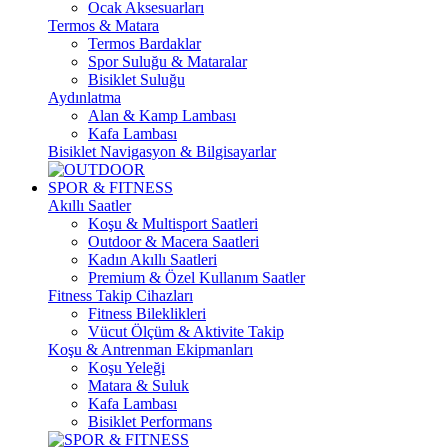
Ocak Aksesuarları
Termos & Matara
Termos Bardaklar
Spor Suluğu & Mataralar
Bisiklet Suluğu
Aydınlatma
Alan & Kamp Lambası
Kafa Lambası
Bisiklet Navigasyon & Bilgisayarlar
SPOR & FITNESS
Akıllı Saatler
Koşu & Multisport Saatleri
Outdoor & Macera Saatleri
Kadın Akıllı Saatleri
Premium & Özel Kullanım Saatler
Fitness Takip Cihazları
Fitness Bileklikleri
Vücut Ölçüm & Aktivite Takip
Koşu & Antrenman Ekipmanları
Koşu Yeleği
Matara & Suluk
Kafa Lambası
Bisiklet Performans