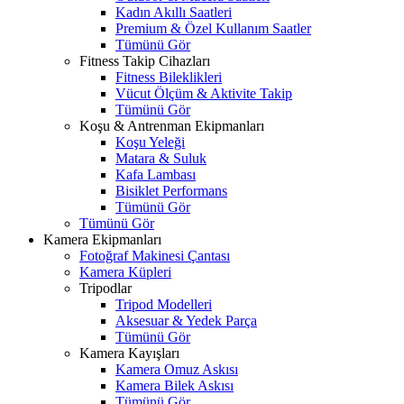
Kadın Akıllı Saatleri
Premium & Özel Kullanım Saatler
Tümünü Gör
Fitness Takip Cihazları
Fitness Bileklikleri
Vücut Ölçüm & Aktivite Takip
Tümünü Gör
Koşu & Antrenman Ekipmanları
Koşu Yeleği
Matara & Suluk
Kafa Lambası
Bisiklet Performans
Tümünü Gör
Tümünü Gör
Kamera Ekipmanları
Fotoğraf Makinesi Çantası
Kamera Küpleri
Tripodlar
Tripod Modelleri
Aksesuar & Yedek Parça
Tümünü Gör
Kamera Kayışları
Kamera Omuz Askısı
Kamera Bilek Askısı
Tümünü Gör