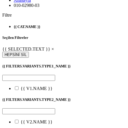
Anasayfa
010-02980-03
Filtre
{{ CAT.NAME }}
Seçilen Filtreler
{{ SELECTED.TEXT }} ×
HEPSİNİ SİL
{{ FILTERS.VARIANTS.TYPE1_NAME }}
{{ V1.NAME }}
{{ FILTERS.VARIANTS.TYPE2_NAME }}
{{ V2.NAME }}