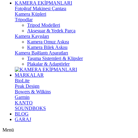
KAMERA EKİPMANLARI
Fotoğraf Makinesi Çantası
Kamera Küpleri
Tripodlar
Tripod Modelleri
Aksesuar & Yedek Parça
Kamera Kayışları
Kamera Omuz Askısı
Kamera Bilek Askısı
Kamera Bağlantı Aparatları
Taşıma Sistemleri & Klipsler
Plakalar & Adaptörler
MARKALAR
BioLite
Peak Design
Bowers & Wilkins
Garmin
KANTO
SOUNDBOKS
BLOG
GARAJ
Menü