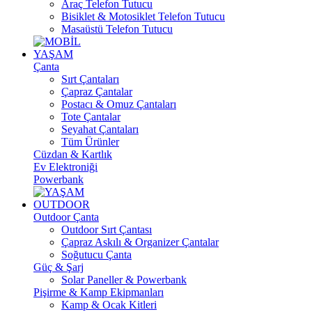
Araç Telefon Tutucu
Bisiklet & Motosiklet Telefon Tutucu
Masaüstü Telefon Tutucu
YAŞAM
Çanta
Sırt Çantaları
Çapraz Çantalar
Postacı & Omuz Çantaları
Tote Çantalar
Seyahat Çantaları
Tüm Ürünler
Cüzdan & Kartlık
Ev Elektroniği
Powerbank
OUTDOOR
Outdoor Çanta
Outdoor Sırt Çantası
Çapraz Askılı & Organizer Çantalar
Soğutucu Çanta
Güç & Şarj
Solar Paneller & Powerbank
Pişirme & Kamp Ekipmanları
Kamp & Ocak Kitleri