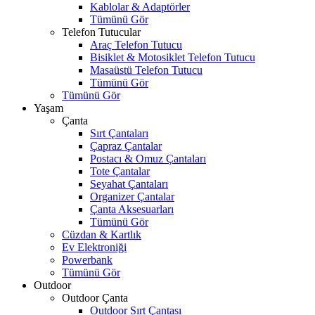
Kablolar & Adaptörler
Tümünü Gör
Telefon Tutucular
Araç Telefon Tutucu
Bisiklet & Motosiklet Telefon Tutucu
Masaüstü Telefon Tutucu
Tümünü Gör
Tümünü Gör
Yaşam
Çanta
Sırt Çantaları
Çapraz Çantalar
Postacı & Omuz Çantaları
Tote Çantalar
Seyahat Çantaları
Organizer Çantalar
Çanta Aksesuarları
Tümünü Gör
Cüzdan & Kartlık
Ev Elektroniği
Powerbank
Tümünü Gör
Outdoor
Outdoor Çanta
Outdoor Sırt Çantası