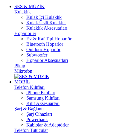
SES & MÜZİK
Kulaklık
Kulak İçi Kulaklık
Kulak Üstü Kulaklık
Kulaklık Aksesuarları
Hoparlörler
Ev & Raf Tipi Hoparlör
Bluetooth Hoparlör
Outdoor Hoparlör
Subwoofer
Hoparlör Aksesuarları
Pikap
Mikrofon
MOBİL
Telefon Kılıfları
iPhone Kılıfları
Samsung Kılıfları
Kılıf Aksesuarları
Şarj & Bağlantı
Şarj Cihazları
Powerbank
Kablolar & Adaptörler
Telefon Tutucular