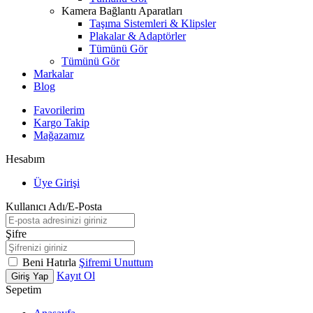
Kamera Bağlantı Aparatları
Taşıma Sistemleri & Klipsler
Plakalar & Adaptörler
Tümünü Gör
Tümünü Gör
Markalar
Blog
Favorilerim
Kargo Takip
Mağazamız
Hesabım
Üye Girişi
Kullanıcı Adı/E-Posta
Şifre
Beni Hatırla
Şifremi Unuttum
Kayıt Ol
Giriş Yap
Sepetim