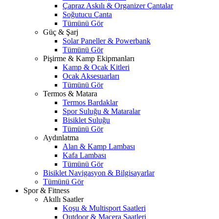
Çapraz Askılı & Organizer Çantalar
Soğutucu Çanta
Tümünü Gör
Güç & Şarj
Solar Paneller & Powerbank
Tümünü Gör
Pişirme & Kamp Ekipmanları
Kamp & Ocak Kitleri
Ocak Aksesuarları
Tümünü Gör
Termos & Matara
Termos Bardaklar
Spor Suluğu & Mataralar
Bisiklet Suluğu
Tümünü Gör
Aydınlatma
Alan & Kamp Lambası
Kafa Lambası
Tümünü Gör
Bisiklet Navigasyon & Bilgisayarlar
Tümünü Gör
Spor & Fitness
Akıllı Saatler
Koşu & Multisport Saatleri
Outdoor & Macera Saatleri