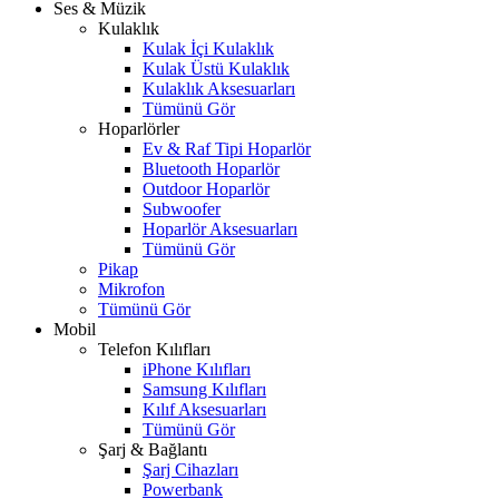
Ses & Müzik
Kulaklık
Kulak İçi Kulaklık
Kulak Üstü Kulaklık
Kulaklık Aksesuarları
Tümünü Gör
Hoparlörler
Ev & Raf Tipi Hoparlör
Bluetooth Hoparlör
Outdoor Hoparlör
Subwoofer
Hoparlör Aksesuarları
Tümünü Gör
Pikap
Mikrofon
Tümünü Gör
Mobil
Telefon Kılıfları
iPhone Kılıfları
Samsung Kılıfları
Kılıf Aksesuarları
Tümünü Gör
Şarj & Bağlantı
Şarj Cihazları
Powerbank