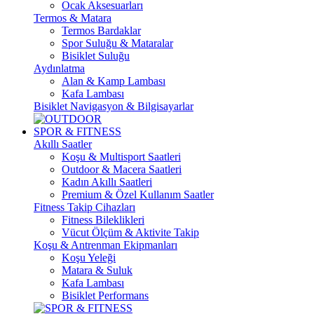
Ocak Aksesuarları
Termos & Matara
Termos Bardaklar
Spor Suluğu & Mataralar
Bisiklet Suluğu
Aydınlatma
Alan & Kamp Lambası
Kafa Lambası
Bisiklet Navigasyon & Bilgisayarlar
SPOR & FITNESS
Akıllı Saatler
Koşu & Multisport Saatleri
Outdoor & Macera Saatleri
Kadın Akıllı Saatleri
Premium & Özel Kullanım Saatler
Fitness Takip Cihazları
Fitness Bileklikleri
Vücut Ölçüm & Aktivite Takip
Koşu & Antrenman Ekipmanları
Koşu Yeleği
Matara & Suluk
Kafa Lambası
Bisiklet Performans