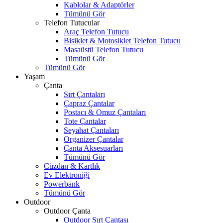
Kablolar & Adaptörler
Tümünü Gör
Telefon Tutucular
Araç Telefon Tutucu
Bisiklet & Motosiklet Telefon Tutucu
Masaüstü Telefon Tutucu
Tümünü Gör
Tümünü Gör
Yaşam
Çanta
Sırt Çantaları
Çapraz Çantalar
Postacı & Omuz Çantaları
Tote Çantalar
Seyahat Çantaları
Organizer Çantalar
Çanta Aksesuarları
Tümünü Gör
Cüzdan & Kartlık
Ev Elektroniği
Powerbank
Tümünü Gör
Outdoor
Outdoor Çanta
Outdoor Sırt Çantası