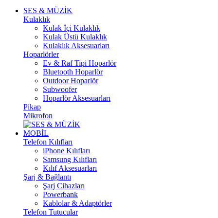
SES & MÜZİK
Kulaklık
Kulak İçi Kulaklık
Kulak Üstü Kulaklık
Kulaklık Aksesuarları
Hoparlörler
Ev & Raf Tipi Hoparlör
Bluetooth Hoparlör
Outdoor Hoparlör
Subwoofer
Hoparlör Aksesuarları
Pikap
Mikrofon
MOBİL
Telefon Kılıfları
iPhone Kılıfları
Samsung Kılıfları
Kılıf Aksesuarları
Şarj & Bağlantı
Şarj Cihazları
Powerbank
Kablolar & Adaptörler
Telefon Tutucular