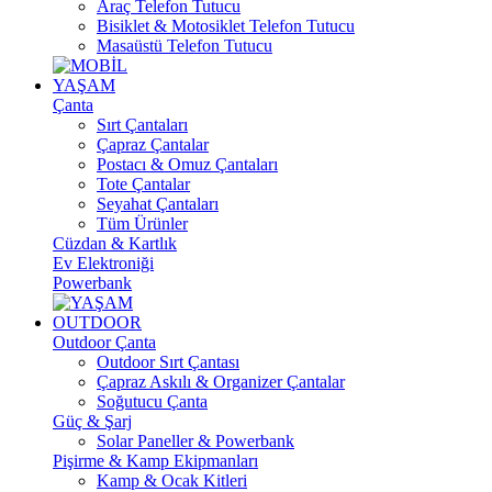
Araç Telefon Tutucu
Bisiklet & Motosiklet Telefon Tutucu
Masaüstü Telefon Tutucu
YAŞAM
Çanta
Sırt Çantaları
Çapraz Çantalar
Postacı & Omuz Çantaları
Tote Çantalar
Seyahat Çantaları
Tüm Ürünler
Cüzdan & Kartlık
Ev Elektroniği
Powerbank
OUTDOOR
Outdoor Çanta
Outdoor Sırt Çantası
Çapraz Askılı & Organizer Çantalar
Soğutucu Çanta
Güç & Şarj
Solar Paneller & Powerbank
Pişirme & Kamp Ekipmanları
Kamp & Ocak Kitleri