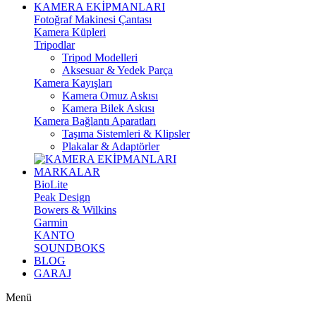
KAMERA EKİPMANLARI
Fotoğraf Makinesi Çantası
Kamera Küpleri
Tripodlar
Tripod Modelleri
Aksesuar & Yedek Parça
Kamera Kayışları
Kamera Omuz Askısı
Kamera Bilek Askısı
Kamera Bağlantı Aparatları
Taşıma Sistemleri & Klipsler
Plakalar & Adaptörler
MARKALAR
BioLite
Peak Design
Bowers & Wilkins
Garmin
KANTO
SOUNDBOKS
BLOG
GARAJ
Menü