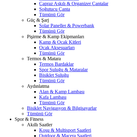
Çapraz Askılı & Organizer Çantalar
Soğutucu Çanta
Tümünü Gör
Güç & Şarj
Solar Paneller & Powerbank
Tümünü Gör
Pişirme & Kamp Ekipmanları
Kamp & Ocak Kitleri
Ocak Aksesuarları
Tümünü Gör
Termos & Matara
Termos Bardaklar
Spor Suluğu & Mataralar
Bisiklet Suluğu
Tümünü Gör
Aydınlatma
Alan & Kamp Lambası
Kafa Lambası
Tümünü Gör
Bisiklet Navigasyon & Bilgisayarlar
Tümünü Gör
Spor & Fitness
Akıllı Saatler
Koşu & Multisport Saatleri
Outdoor & Macera Saatleri