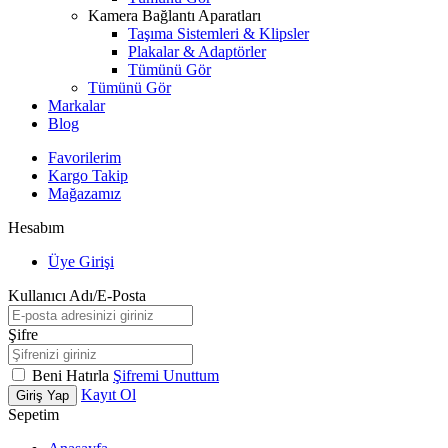
Kamera Bağlantı Aparatları
Taşıma Sistemleri & Klipsler
Plakalar & Adaptörler
Tümünü Gör
Tümünü Gör
Markalar
Blog
Favorilerim
Kargo Takip
Mağazamız
Hesabım
Üye Girişi
Kullanıcı Adı/E-Posta
Şifre
Beni Hatırla
Şifremi Unuttum
Kayıt Ol
Giriş Yap
Sepetim