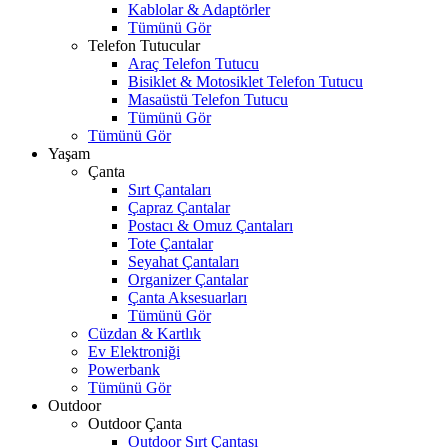
Kablolar & Adaptörler
Tümünü Gör
Telefon Tutucular
Araç Telefon Tutucu
Bisiklet & Motosiklet Telefon Tutucu
Masaüstü Telefon Tutucu
Tümünü Gör
Tümünü Gör
Yaşam
Çanta
Sırt Çantaları
Çapraz Çantalar
Postacı & Omuz Çantaları
Tote Çantalar
Seyahat Çantaları
Organizer Çantalar
Çanta Aksesuarları
Tümünü Gör
Cüzdan & Kartlık
Ev Elektroniği
Powerbank
Tümünü Gör
Outdoor
Outdoor Çanta
Outdoor Sırt Çantası