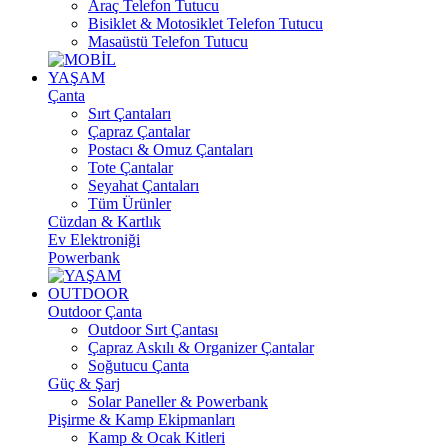
Araç Telefon Tutucu
Bisiklet & Motosiklet Telefon Tutucu
Masaüstü Telefon Tutucu
YAŞAM
Çanta
Sırt Çantaları
Çapraz Çantalar
Postacı & Omuz Çantaları
Tote Çantalar
Seyahat Çantaları
Tüm Ürünler
Cüzdan & Kartlık
Ev Elektroniği
Powerbank
OUTDOOR
Outdoor Çanta
Outdoor Sırt Çantası
Çapraz Askılı & Organizer Çantalar
Soğutucu Çanta
Güç & Şarj
Solar Paneller & Powerbank
Pişirme & Kamp Ekipmanları
Kamp & Ocak Kitleri