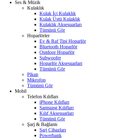
Ses & Müzik
Kulaklık
Kulak İçi Kulaklık
Kulak Üstü Kulaklık
Kulaklık Aksesuarları
Tümünü Gör
Hoparlörler
Ev & Raf Tipi Hoparlör
Bluetooth Hoparlör
Outdoor Hoparlör
Subwoofer
Hoparlör Aksesuarları
Tümünü Gör
Pikap
Mikrofon
Tümünü Gör
Mobil
Telefon Kılıfları
iPhone Kılıfları
Samsung Kılıfları
Kılıf Aksesuarları
Tümünü Gör
Şarj & Bağlantı
Şarj Cihazları
Powerbank