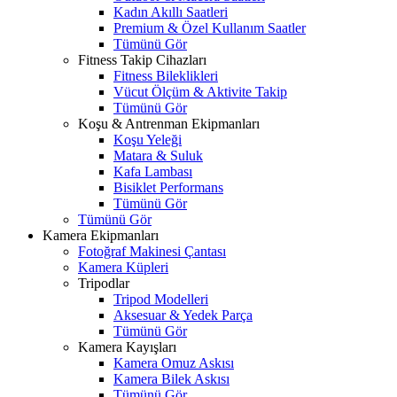
Kadın Akıllı Saatleri
Premium & Özel Kullanım Saatler
Tümünü Gör
Fitness Takip Cihazları
Fitness Bileklikleri
Vücut Ölçüm & Aktivite Takip
Tümünü Gör
Koşu & Antrenman Ekipmanları
Koşu Yeleği
Matara & Suluk
Kafa Lambası
Bisiklet Performans
Tümünü Gör
Tümünü Gör
Kamera Ekipmanları
Fotoğraf Makinesi Çantası
Kamera Küpleri
Tripodlar
Tripod Modelleri
Aksesuar & Yedek Parça
Tümünü Gör
Kamera Kayışları
Kamera Omuz Askısı
Kamera Bilek Askısı
Tümünü Gör