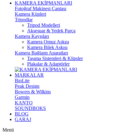
KAMERA EKİPMANLARI
Fotoğraf Makinesi Çantası
Kamera Küpleri
Tripodlar
Tripod Modelleri
Aksesuar & Yedek Parça
Kamera Kayışları
Kamera Omuz Askısı
Kamera Bilek Askısı
Kamera Bağlantı Aparatları
Taşıma Sistemleri & Klipsler
Plakalar & Adaptörler
MARKALAR
BioLite
Peak Design
Bowers & Wilkins
Garmin
KANTO
SOUNDBOKS
BLOG
GARAJ
Menü