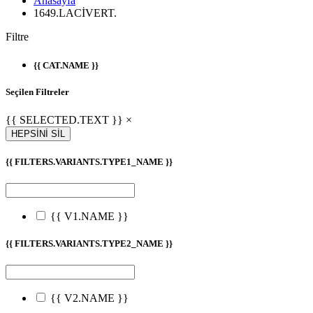
Anasayfa
1649.LACİVERT.
Filtre
{{ CAT.NAME }}
Seçilen Filtreler
{{ SELECTED.TEXT }} ×
HEPSİNİ SİL
{{ FILTERS.VARIANTS.TYPE1_NAME }}
{{ V1.NAME }}
{{ FILTERS.VARIANTS.TYPE2_NAME }}
{{ V2.NAME }}