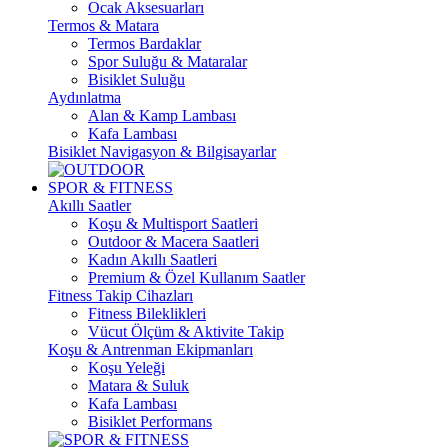
Ocak Aksesuarları
Termos & Matara
Termos Bardaklar
Spor Suluğu & Mataralar
Bisiklet Suluğu
Aydınlatma
Alan & Kamp Lambası
Kafa Lambası
Bisiklet Navigasyon & Bilgisayarlar
SPOR & FITNESS
Akıllı Saatler
Koşu & Multisport Saatleri
Outdoor & Macera Saatleri
Kadın Akıllı Saatleri
Premium & Özel Kullanım Saatler
Fitness Takip Cihazları
Fitness Bileklikleri
Vücut Ölçüm & Aktivite Takip
Koşu & Antrenman Ekipmanları
Koşu Yeleği
Matara & Suluk
Kafa Lambası
Bisiklet Performans