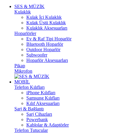
SES & MÜZİK
Kulaklık
Kulak İçi Kulaklık
Kulak Üstü Kulaklık
Kulaklık Aksesuarları
Hoparlörler
Ev & Raf Tipi Hoparlör
Bluetooth Hoparlör
Outdoor Hoparlör
Subwoofer
Hoparlör Aksesuarları
Pikap
Mikrofon
MOBİL
Telefon Kılıfları
iPhone Kılıfları
Samsung Kılıfları
Kılıf Aksesuarları
Şarj & Bağlantı
Şarj Cihazları
Powerbank
Kablolar & Adaptörler
Telefon Tutucular