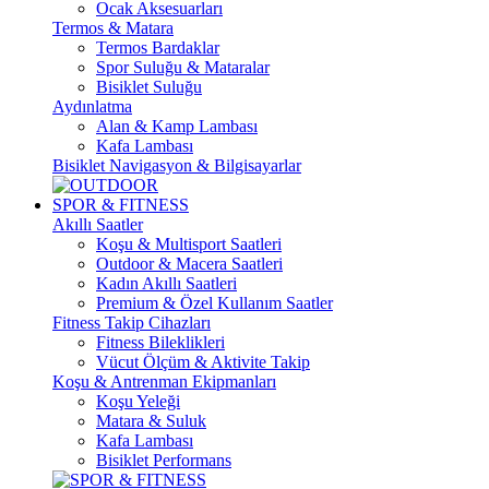
Ocak Aksesuarları
Termos & Matara
Termos Bardaklar
Spor Suluğu & Mataralar
Bisiklet Suluğu
Aydınlatma
Alan & Kamp Lambası
Kafa Lambası
Bisiklet Navigasyon & Bilgisayarlar
SPOR & FITNESS
Akıllı Saatler
Koşu & Multisport Saatleri
Outdoor & Macera Saatleri
Kadın Akıllı Saatleri
Premium & Özel Kullanım Saatler
Fitness Takip Cihazları
Fitness Bileklikleri
Vücut Ölçüm & Aktivite Takip
Koşu & Antrenman Ekipmanları
Koşu Yeleği
Matara & Suluk
Kafa Lambası
Bisiklet Performans