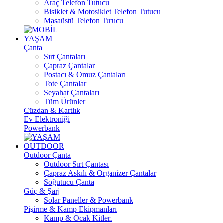
Araç Telefon Tutucu
Bisiklet & Motosiklet Telefon Tutucu
Masaüstü Telefon Tutucu
YAŞAM
Çanta
Sırt Çantaları
Çapraz Çantalar
Postacı & Omuz Çantaları
Tote Çantalar
Seyahat Çantaları
Tüm Ürünler
Cüzdan & Kartlık
Ev Elektroniği
Powerbank
OUTDOOR
Outdoor Çanta
Outdoor Sırt Çantası
Çapraz Askılı & Organizer Çantalar
Soğutucu Çanta
Güç & Şarj
Solar Paneller & Powerbank
Pişirme & Kamp Ekipmanları
Kamp & Ocak Kitleri