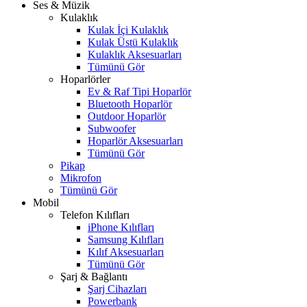
Ses & Müzik
Kulaklık
Kulak İçi Kulaklık
Kulak Üstü Kulaklık
Kulaklık Aksesuarları
Tümünü Gör
Hoparlörler
Ev & Raf Tipi Hoparlör
Bluetooth Hoparlör
Outdoor Hoparlör
Subwoofer
Hoparlör Aksesuarları
Tümünü Gör
Pikap
Mikrofon
Tümünü Gör
Mobil
Telefon Kılıfları
iPhone Kılıfları
Samsung Kılıfları
Kılıf Aksesuarları
Tümünü Gör
Şarj & Bağlantı
Şarj Cihazları
Powerbank