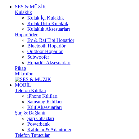
SES & MÜZİK
Kulaklık
Kulak İçi Kulaklık
Kulak Üstü Kulaklık
Kulaklık Aksesuarları
Hoparlörler
Ev & Raf Tipi Hoparlör
Bluetooth Hoparlör
Outdoor Hoparlör
Subwoofer
Hoparlör Aksesuarları
Pikap
Mikrofon
MOBİL
Telefon Kılıfları
iPhone Kılıfları
Samsung Kılıfları
Kılıf Aksesuarları
Şarj & Bağlantı
Şarj Cihazları
Powerbank
Kablolar & Adaptörler
Telefon Tutucular