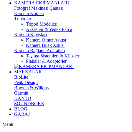
KAMERA EKİPMANLARI
Fotoğraf Makinesi Çantası
Kamera Küpleri
Tripodlar
Tripod Modelleri
Aksesuar & Yedek Parça
Kamera Kayışları
Kamera Omuz Askısı
Kamera Bilek Askısı
Kamera Bağlantı Aparatları
Taşıma Sistemleri & Klipsler
Plakalar & Adaptörler
MARKALAR
BioLite
Peak Design
Bowers & Wilkins
Garmin
KANTO
SOUNDBOKS
BLOG
GARAJ
Menü