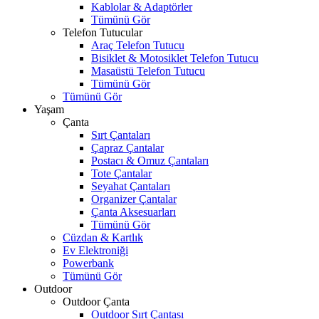
Kablolar & Adaptörler
Tümünü Gör
Telefon Tutucular
Araç Telefon Tutucu
Bisiklet & Motosiklet Telefon Tutucu
Masaüstü Telefon Tutucu
Tümünü Gör
Tümünü Gör
Yaşam
Çanta
Sırt Çantaları
Çapraz Çantalar
Postacı & Omuz Çantaları
Tote Çantalar
Seyahat Çantaları
Organizer Çantalar
Çanta Aksesuarları
Tümünü Gör
Cüzdan & Kartlık
Ev Elektroniği
Powerbank
Tümünü Gör
Outdoor
Outdoor Çanta
Outdoor Sırt Çantası