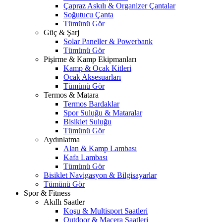
Çapraz Askılı & Organizer Çantalar
Soğutucu Çanta
Tümünü Gör
Güç & Şarj
Solar Paneller & Powerbank
Tümünü Gör
Pişirme & Kamp Ekipmanları
Kamp & Ocak Kitleri
Ocak Aksesuarları
Tümünü Gör
Termos & Matara
Termos Bardaklar
Spor Suluğu & Mataralar
Bisiklet Suluğu
Tümünü Gör
Aydınlatma
Alan & Kamp Lambası
Kafa Lambası
Tümünü Gör
Bisiklet Navigasyon & Bilgisayarlar
Tümünü Gör
Spor & Fitness
Akıllı Saatler
Koşu & Multisport Saatleri
Outdoor & Macera Saatleri