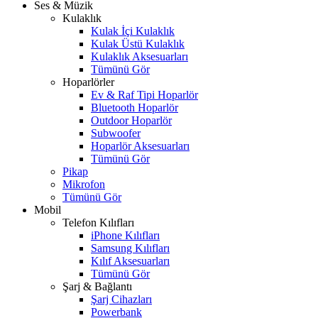
Ses & Müzik
Kulaklık
Kulak İçi Kulaklık
Kulak Üstü Kulaklık
Kulaklık Aksesuarları
Tümünü Gör
Hoparlörler
Ev & Raf Tipi Hoparlör
Bluetooth Hoparlör
Outdoor Hoparlör
Subwoofer
Hoparlör Aksesuarları
Tümünü Gör
Pikap
Mikrofon
Tümünü Gör
Mobil
Telefon Kılıfları
iPhone Kılıfları
Samsung Kılıfları
Kılıf Aksesuarları
Tümünü Gör
Şarj & Bağlantı
Şarj Cihazları
Powerbank