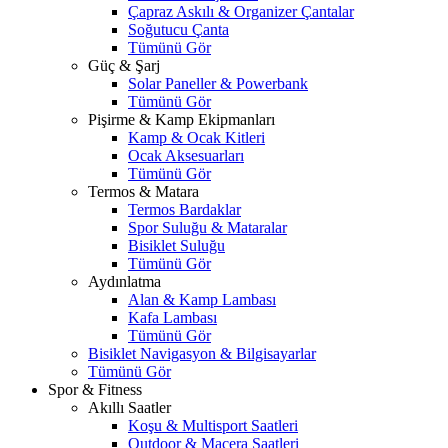
Çapraz Askılı & Organizer Çantalar
Soğutucu Çanta
Tümünü Gör
Güç & Şarj
Solar Paneller & Powerbank
Tümünü Gör
Pişirme & Kamp Ekipmanları
Kamp & Ocak Kitleri
Ocak Aksesuarları
Tümünü Gör
Termos & Matara
Termos Bardaklar
Spor Suluğu & Mataralar
Bisiklet Suluğu
Tümünü Gör
Aydınlatma
Alan & Kamp Lambası
Kafa Lambası
Tümünü Gör
Bisiklet Navigasyon & Bilgisayarlar
Tümünü Gör
Spor & Fitness
Akıllı Saatler
Koşu & Multisport Saatleri
Outdoor & Macera Saatleri