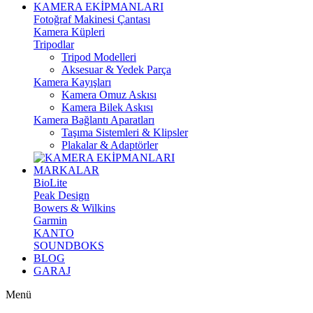
KAMERA EKİPMANLARI
Fotoğraf Makinesi Çantası
Kamera Küpleri
Tripodlar
Tripod Modelleri
Aksesuar & Yedek Parça
Kamera Kayışları
Kamera Omuz Askısı
Kamera Bilek Askısı
Kamera Bağlantı Aparatları
Taşıma Sistemleri & Klipsler
Plakalar & Adaptörler
MARKALAR
BioLite
Peak Design
Bowers & Wilkins
Garmin
KANTO
SOUNDBOKS
BLOG
GARAJ
Menü