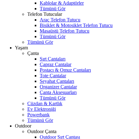
Kablolar & Adaptörler
Tümünü Gör
Telefon Tutucular
Araç Telefon Tutucu
Bisiklet & Motosiklet Telefon Tutucu
Masaüstü Telefon Tutucu
Tümünü Gör
Tümünü Gör
Yaşam
Çanta
Sırt Çantaları
Çapraz Çantalar
Postacı & Omuz Çantaları
Tote Çantalar
Seyahat Çantaları
Organizer Çantalar
Çanta Aksesuarları
Tümünü Gör
Cüzdan & Kartlık
Ev Elektroniği
Powerbank
Tümünü Gör
Outdoor
Outdoor Çanta
Outdoor Sırt Çantası