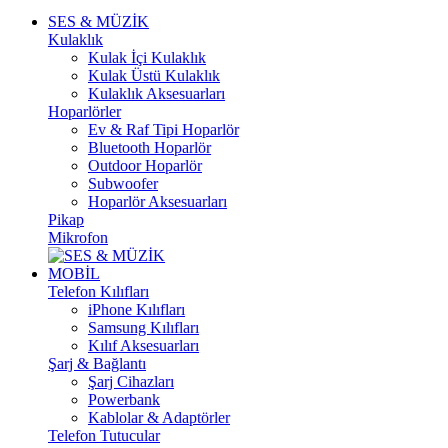
SES & MÜZİK
Kulaklık
Kulak İçi Kulaklık
Kulak Üstü Kulaklık
Kulaklık Aksesuarları
Hoparlörler
Ev & Raf Tipi Hoparlör
Bluetooth Hoparlör
Outdoor Hoparlör
Subwoofer
Hoparlör Aksesuarları
Pikap
Mikrofon
MOBİL
Telefon Kılıfları
iPhone Kılıfları
Samsung Kılıfları
Kılıf Aksesuarları
Şarj & Bağlantı
Şarj Cihazları
Powerbank
Kablolar & Adaptörler
Telefon Tutucular