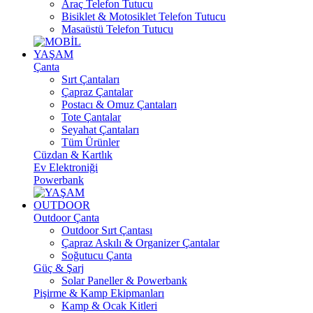
Araç Telefon Tutucu
Bisiklet & Motosiklet Telefon Tutucu
Masaüstü Telefon Tutucu
YAŞAM
Çanta
Sırt Çantaları
Çapraz Çantalar
Postacı & Omuz Çantaları
Tote Çantalar
Seyahat Çantaları
Tüm Ürünler
Cüzdan & Kartlık
Ev Elektroniği
Powerbank
OUTDOOR
Outdoor Çanta
Outdoor Sırt Çantası
Çapraz Askılı & Organizer Çantalar
Soğutucu Çanta
Güç & Şarj
Solar Paneller & Powerbank
Pişirme & Kamp Ekipmanları
Kamp & Ocak Kitleri