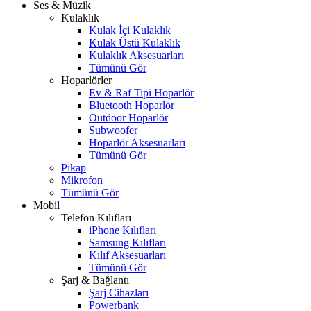
Ses & Müzik
Kulaklık
Kulak İçi Kulaklık
Kulak Üstü Kulaklık
Kulaklık Aksesuarları
Tümünü Gör
Hoparlörler
Ev & Raf Tipi Hoparlör
Bluetooth Hoparlör
Outdoor Hoparlör
Subwoofer
Hoparlör Aksesuarları
Tümünü Gör
Pikap
Mikrofon
Tümünü Gör
Mobil
Telefon Kılıfları
iPhone Kılıfları
Samsung Kılıfları
Kılıf Aksesuarları
Tümünü Gör
Şarj & Bağlantı
Şarj Cihazları
Powerbank