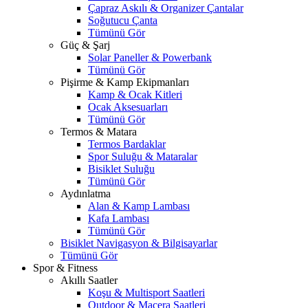
Çapraz Askılı & Organizer Çantalar
Soğutucu Çanta
Tümünü Gör
Güç & Şarj
Solar Paneller & Powerbank
Tümünü Gör
Pişirme & Kamp Ekipmanları
Kamp & Ocak Kitleri
Ocak Aksesuarları
Tümünü Gör
Termos & Matara
Termos Bardaklar
Spor Suluğu & Mataralar
Bisiklet Suluğu
Tümünü Gör
Aydınlatma
Alan & Kamp Lambası
Kafa Lambası
Tümünü Gör
Bisiklet Navigasyon & Bilgisayarlar
Tümünü Gör
Spor & Fitness
Akıllı Saatler
Koşu & Multisport Saatleri
Outdoor & Macera Saatleri