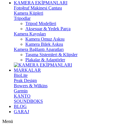
KAMERA EKİPMANLARI
Fotoğraf Makinesi Çantası
Kamera Küpleri
Tripodlar
Tripod Modelleri
Aksesuar & Yedek Parça
Kamera Kayışları
Kamera Omuz Askısı
Kamera Bilek Askısı
Kamera Bağlantı Aparatları
Taşıma Sistemleri & Klipsler
Plakalar & Adaptörler
MARKALAR
BioLite
Peak Design
Bowers & Wilkins
Garmin
KANTO
SOUNDBOKS
BLOG
GARAJ
Menü