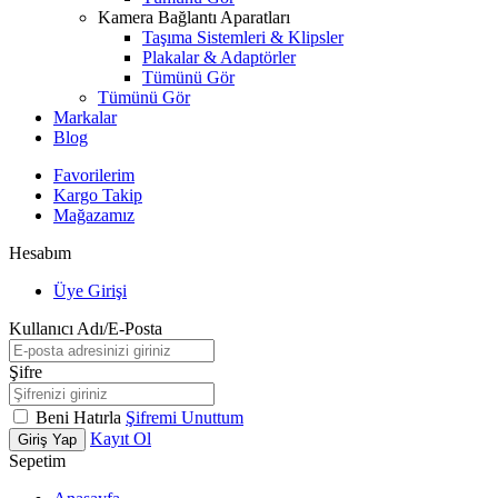
Kamera Bağlantı Aparatları
Taşıma Sistemleri & Klipsler
Plakalar & Adaptörler
Tümünü Gör
Tümünü Gör
Markalar
Blog
Favorilerim
Kargo Takip
Mağazamız
Hesabım
Üye Girişi
Kullanıcı Adı/E-Posta
Şifre
Beni Hatırla
Şifremi Unuttum
Kayıt Ol
Giriş Yap
Sepetim