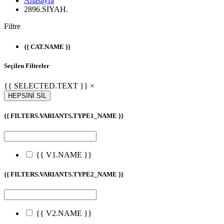
Anasayfa
2896.SİYAH.
Filtre
{{ CAT.NAME }}
Seçilen Filtreler
{{ SELECTED.TEXT }} ×
HEPSİNİ SİL
{{ FILTERS.VARIANTS.TYPE1_NAME }}
{{ V1.NAME }}
{{ FILTERS.VARIANTS.TYPE2_NAME }}
{{ V2.NAME }}