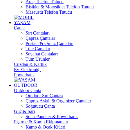
Araç Telefon Tutucu
Bisiklet & Motosiklet Telefon Tutucu
Masaüstü Telefon Tutucu
YAŞAM
Çanta
Sırt Çantaları
Çapraz Çantalar
Postacı & Omuz Çantaları
Tote Çantalar
Seyahat Çantaları
Tüm Ürünler
Cüzdan & Kartlık
Ev Elektroniği
Powerbank
OUTDOOR
Outdoor Çanta
Outdoor Sırt Çantası
Çapraz Askılı & Organizer Çantalar
Soğutucu Çanta
Güç & Şarj
Solar Paneller & Powerbank
Pişirme & Kamp Ekipmanları
Kamp & Ocak Kitleri