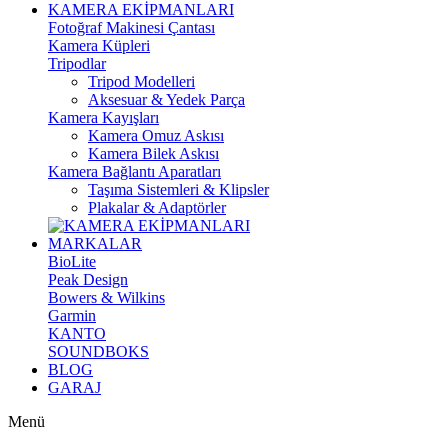
KAMERA EKİPMANLARI
Fotoğraf Makinesi Çantası
Kamera Küpleri
Tripodlar
Tripod Modelleri
Aksesuar & Yedek Parça
Kamera Kayışları
Kamera Omuz Askısı
Kamera Bilek Askısı
Kamera Bağlantı Aparatları
Taşıma Sistemleri & Klipsler
Plakalar & Adaptörler
MARKALAR
BioLite
Peak Design
Bowers & Wilkins
Garmin
KANTO
SOUNDBOKS
BLOG
GARAJ
Menü