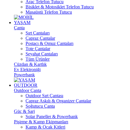
Araç Telefon Tutucu
Bisiklet & Motosiklet Telefon Tutucu
Masaüstü Telefon Tutucu
YAŞAM
Çanta
Sırt Çantaları
Çapraz Çantalar
Postacı & Omuz Çantaları
Tote Çantalar
Seyahat Çantaları
Tüm Ürünler
Cüzdan & Kartlık
Ev Elektroniği
Powerbank
OUTDOOR
Outdoor Çanta
Outdoor Sırt Çantası
Çapraz Askılı & Organizer Çantalar
Soğutucu Çanta
Güç & Şarj
Solar Paneller & Powerbank
Pişirme & Kamp Ekipmanları
Kamp & Ocak Kitleri