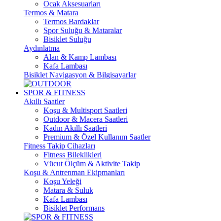
Ocak Aksesuarları
Termos & Matara
Termos Bardaklar
Spor Suluğu & Mataralar
Bisiklet Suluğu
Aydınlatma
Alan & Kamp Lambası
Kafa Lambası
Bisiklet Navigasyon & Bilgisayarlar
SPOR & FITNESS
Akıllı Saatler
Koşu & Multisport Saatleri
Outdoor & Macera Saatleri
Kadın Akıllı Saatleri
Premium & Özel Kullanım Saatler
Fitness Takip Cihazları
Fitness Bileklikleri
Vücut Ölçüm & Aktivite Takip
Koşu & Antrenman Ekipmanları
Koşu Yeleği
Matara & Suluk
Kafa Lambası
Bisiklet Performans