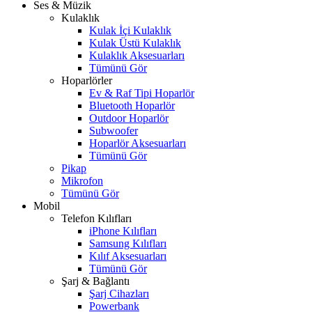
Ses & Müzik
Kulaklık
Kulak İçi Kulaklık
Kulak Üstü Kulaklık
Kulaklık Aksesuarları
Tümünü Gör
Hoparlörler
Ev & Raf Tipi Hoparlör
Bluetooth Hoparlör
Outdoor Hoparlör
Subwoofer
Hoparlör Aksesuarları
Tümünü Gör
Pikap
Mikrofon
Tümünü Gör
Mobil
Telefon Kılıfları
iPhone Kılıfları
Samsung Kılıfları
Kılıf Aksesuarları
Tümünü Gör
Şarj & Bağlantı
Şarj Cihazları
Powerbank