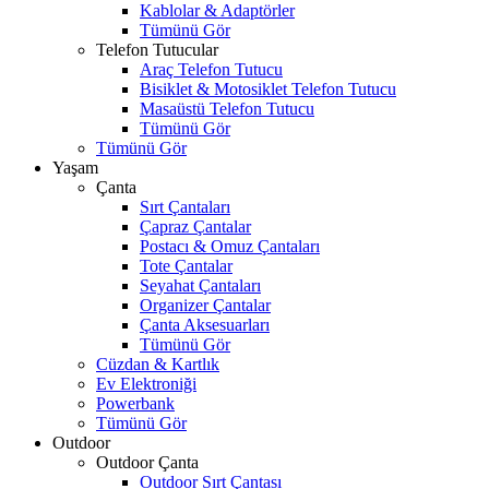
Kablolar & Adaptörler
Tümünü Gör
Telefon Tutucular
Araç Telefon Tutucu
Bisiklet & Motosiklet Telefon Tutucu
Masaüstü Telefon Tutucu
Tümünü Gör
Tümünü Gör
Yaşam
Çanta
Sırt Çantaları
Çapraz Çantalar
Postacı & Omuz Çantaları
Tote Çantalar
Seyahat Çantaları
Organizer Çantalar
Çanta Aksesuarları
Tümünü Gör
Cüzdan & Kartlık
Ev Elektroniği
Powerbank
Tümünü Gör
Outdoor
Outdoor Çanta
Outdoor Sırt Çantası