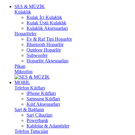
SES & MÜZİK
Kulaklık
Kulak İçi Kulaklık
Kulak Üstü Kulaklık
Kulaklık Aksesuarları
Hoparlörler
Ev & Raf Tipi Hoparlör
Bluetooth Hoparlör
Outdoor Hoparlör
Subwoofer
Hoparlör Aksesuarları
Pikap
Mikrofon
MOBİL
Telefon Kılıfları
iPhone Kılıfları
Samsung Kılıfları
Kılıf Aksesuarları
Şarj & Bağlantı
Şarj Cihazları
Powerbank
Kablolar & Adaptörler
Telefon Tutucular