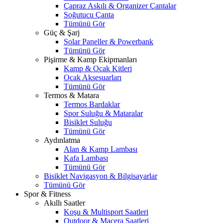
Çapraz Askılı & Organizer Çantalar
Soğutucu Çanta
Tümünü Gör
Güç & Şarj
Solar Paneller & Powerbank
Tümünü Gör
Pişirme & Kamp Ekipmanları
Kamp & Ocak Kitleri
Ocak Aksesuarları
Tümünü Gör
Termos & Matara
Termos Bardaklar
Spor Suluğu & Mataralar
Bisiklet Suluğu
Tümünü Gör
Aydınlatma
Alan & Kamp Lambası
Kafa Lambası
Tümünü Gör
Bisiklet Navigasyon & Bilgisayarlar
Tümünü Gör
Spor & Fitness
Akıllı Saatler
Koşu & Multisport Saatleri
Outdoor & Macera Saatleri