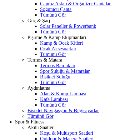
Çapraz Askılı & Organizer Çantalar
Soğutucu Çanta
Tümünü Gör
Güç & Şarj
Solar Paneller & Powerbank
Tümünü Gör
Pişirme & Kamp Ekipmanları
Kamp & Ocak Kitleri
Ocak Aksesuarları
Tümünü Gör
Termos & Matara
Termos Bardaklar
Spor Suluğu & Mataralar
Bisiklet Suluğu
Tümünü Gör
Aydınlatma
Alan & Kamp Lambası
Kafa Lambası
Tümünü Gör
Bisiklet Navigasyon & Bilgisayarlar
Tümünü Gör
Spor & Fitness
Akıllı Saatler
Koşu & Multisport Saatleri
Outdoor & Macera Saatleri