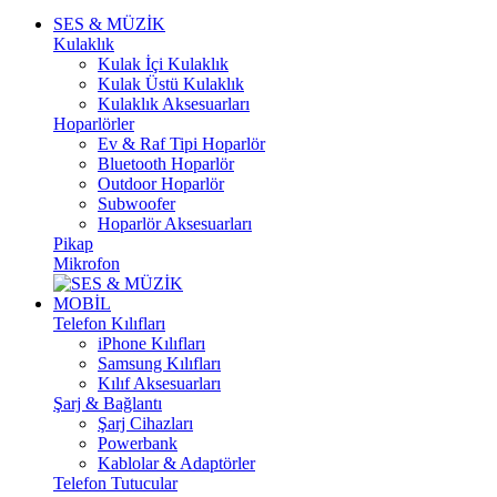
SES & MÜZİK
Kulaklık
Kulak İçi Kulaklık
Kulak Üstü Kulaklık
Kulaklık Aksesuarları
Hoparlörler
Ev & Raf Tipi Hoparlör
Bluetooth Hoparlör
Outdoor Hoparlör
Subwoofer
Hoparlör Aksesuarları
Pikap
Mikrofon
MOBİL
Telefon Kılıfları
iPhone Kılıfları
Samsung Kılıfları
Kılıf Aksesuarları
Şarj & Bağlantı
Şarj Cihazları
Powerbank
Kablolar & Adaptörler
Telefon Tutucular