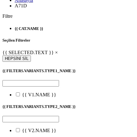
Anasayfa
A71D
Filtre
{{ CAT.NAME }}
Seçilen Filtreler
{{ SELECTED.TEXT }} ×
HEPSİNİ SİL
{{ FILTERS.VARIANTS.TYPE1_NAME }}
{{ V1.NAME }}
{{ FILTERS.VARIANTS.TYPE2_NAME }}
{{ V2.NAME }}