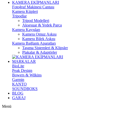
KAMERA EKİPMANLARI
Fotoğraf Makinesi Çantası
Kamera Küpleri
Tripodlar
Tripod Modelleri
Aksesuar & Yedek Parça
Kamera Kayışları
Kamera Omuz Askısı
Kamera Bilek Askısı
Kamera Bağlantı Aparatları
Taşıma Sistemleri & Klipsler
Plakalar & Adaptörler
MARKALAR
BioLite
Peak Design
Bowers & Wilkins
Garmin
KANTO
SOUNDBOKS
BLOG
GARAJ
Menü