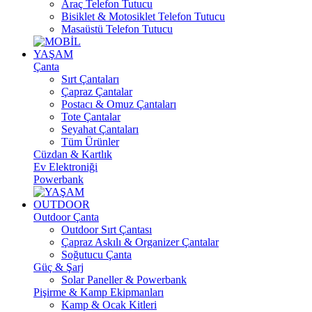
Araç Telefon Tutucu
Bisiklet & Motosiklet Telefon Tutucu
Masaüstü Telefon Tutucu
YAŞAM
Çanta
Sırt Çantaları
Çapraz Çantalar
Postacı & Omuz Çantaları
Tote Çantalar
Seyahat Çantaları
Tüm Ürünler
Cüzdan & Kartlık
Ev Elektroniği
Powerbank
OUTDOOR
Outdoor Çanta
Outdoor Sırt Çantası
Çapraz Askılı & Organizer Çantalar
Soğutucu Çanta
Güç & Şarj
Solar Paneller & Powerbank
Pişirme & Kamp Ekipmanları
Kamp & Ocak Kitleri