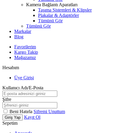
Kamera Bağlantı Aparatları
Taşıma Sistemleri & Klipsler
Plakalar & Adaptörler
Tümünü Gör
Tümünü Gör
Markalar
Blog
Favorilerim
Kargo Takip
Mağazamız
Hesabım
Üye Girişi
Kullanıcı Adı/E-Posta
Şifre
Beni Hatırla
Şifremi Unuttum
Kayıt Ol
Giriş Yap
Sepetim