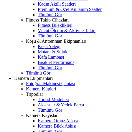
Kadın Akıllı Saatleri
Premium & Özel Kullanım Saatler
Tümünü Gör
Fitness Takip Cihazları
Fitness Bileklikleri
Vücut Ölçüm & Aktivite Takip
Tümünü Gör
Koşu & Antrenman Ekipmanları
Koşu Yeleği
Matara & Suluk
Kafa Lambası
Bisiklet Performans
Tümünü Gör
Tümünü Gör
Kamera Ekipmanları
Fotoğraf Makinesi Çantası
Kamera Küpleri
Tripodlar
Tripod Modelleri
Aksesuar & Yedek Parça
Tümünü Gör
Kamera Kayışları
Kamera Omuz Askısı
Kamera Bilek Askısı
Tümünü Gör