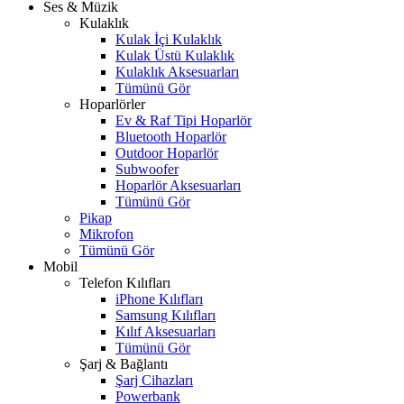
Ses & Müzik
Kulaklık
Kulak İçi Kulaklık
Kulak Üstü Kulaklık
Kulaklık Aksesuarları
Tümünü Gör
Hoparlörler
Ev & Raf Tipi Hoparlör
Bluetooth Hoparlör
Outdoor Hoparlör
Subwoofer
Hoparlör Aksesuarları
Tümünü Gör
Pikap
Mikrofon
Tümünü Gör
Mobil
Telefon Kılıfları
iPhone Kılıfları
Samsung Kılıfları
Kılıf Aksesuarları
Tümünü Gör
Şarj & Bağlantı
Şarj Cihazları
Powerbank