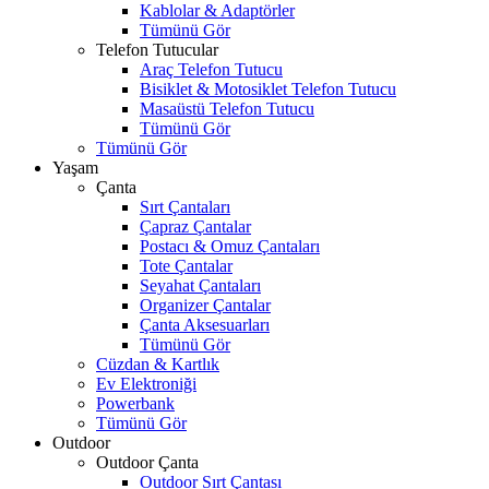
Kablolar & Adaptörler
Tümünü Gör
Telefon Tutucular
Araç Telefon Tutucu
Bisiklet & Motosiklet Telefon Tutucu
Masaüstü Telefon Tutucu
Tümünü Gör
Tümünü Gör
Yaşam
Çanta
Sırt Çantaları
Çapraz Çantalar
Postacı & Omuz Çantaları
Tote Çantalar
Seyahat Çantaları
Organizer Çantalar
Çanta Aksesuarları
Tümünü Gör
Cüzdan & Kartlık
Ev Elektroniği
Powerbank
Tümünü Gör
Outdoor
Outdoor Çanta
Outdoor Sırt Çantası