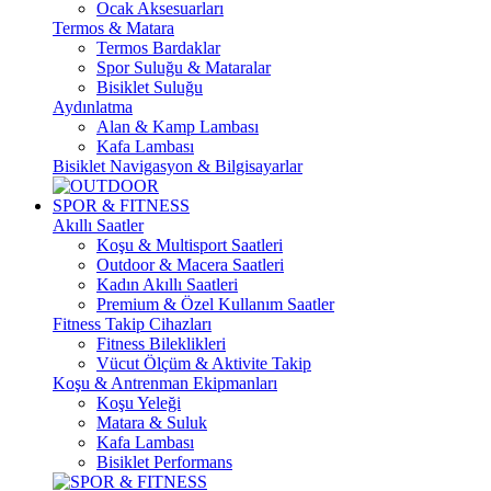
Ocak Aksesuarları
Termos & Matara
Termos Bardaklar
Spor Suluğu & Mataralar
Bisiklet Suluğu
Aydınlatma
Alan & Kamp Lambası
Kafa Lambası
Bisiklet Navigasyon & Bilgisayarlar
SPOR & FITNESS
Akıllı Saatler
Koşu & Multisport Saatleri
Outdoor & Macera Saatleri
Kadın Akıllı Saatleri
Premium & Özel Kullanım Saatler
Fitness Takip Cihazları
Fitness Bileklikleri
Vücut Ölçüm & Aktivite Takip
Koşu & Antrenman Ekipmanları
Koşu Yeleği
Matara & Suluk
Kafa Lambası
Bisiklet Performans