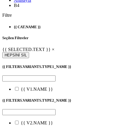
Anasayfa
B4
Filtre
{{ CAT.NAME }}
Seçilen Filtreler
{{ SELECTED.TEXT }} ×
HEPSİNİ SİL
{{ FILTERS.VARIANTS.TYPE1_NAME }}
{{ V1.NAME }}
{{ FILTERS.VARIANTS.TYPE2_NAME }}
{{ V2.NAME }}