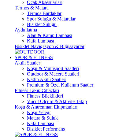
Ocak Aksesuarları
Termos & Matara
Termos Bardaklar
Spor Suluğu & Mataralar
Bisiklet Suluğu
Aydınlatma
Alan & Kamp Lambası
Kafa Lambası
Bisiklet Navigasyon & Bilgisayarlar
SPOR & FITNESS
Akıllı Saatler
Koşu & Multisport Saatleri
Outdoor & Macera Saatleri
Kadın Akıllı Saatleri
Premium & Özel Kullanım Saatler
Fitness Takip Cihazları
Fitness Bileklikleri
Vücut Ölçüm & Aktivite Takip
Koşu & Antrenman Ekipmanları
Koşu Yeleği
Matara & Suluk
Kafa Lambası
Bisiklet Performans