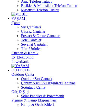
Araç Telefon Tutucu
Bisiklet & Motosiklet Telefon Tutucu
Masaüstü Telefon Tutucu
YAŞAM
Çanta
Sırt Çantaları
Çapraz Çantalar
Postacı & Omuz Çantaları
Tote Çantalar
Seyahat Çantaları
Tüm Ürünler
Cüzdan & Kartlık
Ev Elektroniği
Powerbank
OUTDOOR
Outdoor Çanta
Outdoor Sırt Çantası
Çapraz Askılı & Organizer Çantalar
Soğutucu Çanta
Güç & Şarj
Solar Paneller & Powerbank
Pişirme & Kamp Ekipmanları
Kamp & Ocak Kitleri