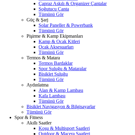
Çapraz Askılı & Organizer Çantalar
Soğutucu Çanta
Tümünü Gör
Güç & Şarj
Solar Paneller & Powerbank
Tümünü Gör
Pişirme & Kamp Ekipmanları
Kamp & Ocak Kitleri
Ocak Aksesuarları
Tümünü Gör
Termos & Matara
Termos Bardaklar
Spor Suluğu & Mataralar
Bisiklet Suluğu
Tümünü Gör
Aydınlatma
Alan & Kamp Lambası
Kafa Lambası
Tümünü Gör
Bisiklet Navigasyon & Bilgisayarlar
Tümünü Gör
Spor & Fitness
Akıllı Saatler
Koşu & Multisport Saatleri
Outdoor & Macera Saatleri