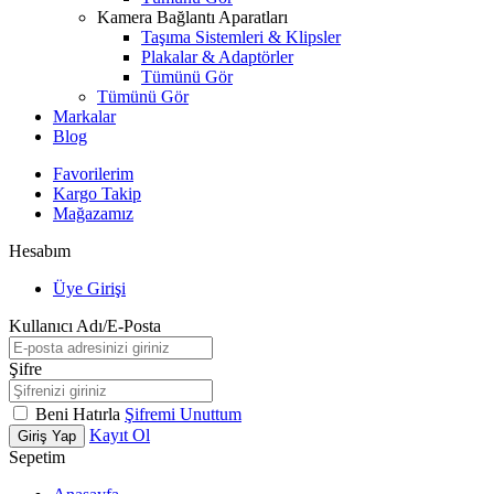
Kamera Bağlantı Aparatları
Taşıma Sistemleri & Klipsler
Plakalar & Adaptörler
Tümünü Gör
Tümünü Gör
Markalar
Blog
Favorilerim
Kargo Takip
Mağazamız
Hesabım
Üye Girişi
Kullanıcı Adı/E-Posta
Şifre
Beni Hatırla
Şifremi Unuttum
Kayıt Ol
Giriş Yap
Sepetim