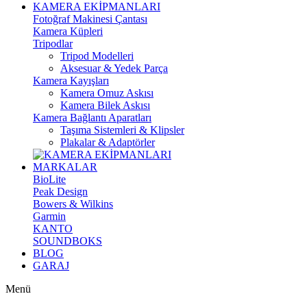
KAMERA EKİPMANLARI
Fotoğraf Makinesi Çantası
Kamera Küpleri
Tripodlar
Tripod Modelleri
Aksesuar & Yedek Parça
Kamera Kayışları
Kamera Omuz Askısı
Kamera Bilek Askısı
Kamera Bağlantı Aparatları
Taşıma Sistemleri & Klipsler
Plakalar & Adaptörler
MARKALAR
BioLite
Peak Design
Bowers & Wilkins
Garmin
KANTO
SOUNDBOKS
BLOG
GARAJ
Menü