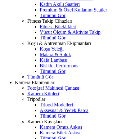
Kadın Akıllı Saatleri
Premium & Özel Kullanım Saatler
Tümünü Gör
Fitness Takip Cihazları
Fitness Bileklikleri
Vücut Ölçüm & Aktivite Takip
Tümünü Gör
Koşu & Antrenman Ekipmanları
Koşu Yeleği
Matara & Suluk
Kafa Lambası
Bisiklet Performans
Tümünü Gör
Tümünü Gör
Kamera Ekipmanları
Fotoğraf Makinesi Çantası
Kamera Küpleri
Tripodlar
Tripod Modelleri
Aksesuar & Yedek Parça
Tümünü Gör
Kamera Kayışları
Kamera Omuz Askısı
Kamera Bilek Askısı
Tümünü Gör