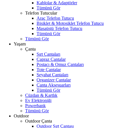
Kablolar & Adaptörler
Tümünü Gör
Telefon Tutucular
Araç Telefon Tutucu
Bisiklet & Motosiklet Telefon Tutucu
Masaüstü Telefon Tutucu
Tümünü Gör
Tümünü Gör
Yaşam
Çanta
Sırt Çantaları
Çapraz Çantalar
Postacı & Omuz Çantaları
Tote Çantalar
Seyahat Çantaları
Organizer Çantalar
Çanta Aksesuarları
Tümünü Gör
Cüzdan & Kartlık
Ev Elektroniği
Powerbank
Tümünü Gör
Outdoor
Outdoor Çanta
Outdoor Sırt Çantası