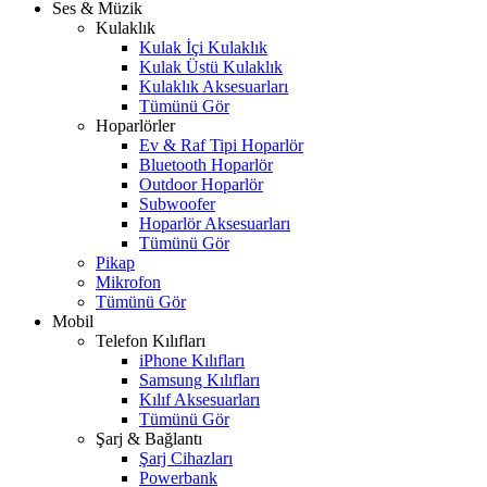
Ses & Müzik
Kulaklık
Kulak İçi Kulaklık
Kulak Üstü Kulaklık
Kulaklık Aksesuarları
Tümünü Gör
Hoparlörler
Ev & Raf Tipi Hoparlör
Bluetooth Hoparlör
Outdoor Hoparlör
Subwoofer
Hoparlör Aksesuarları
Tümünü Gör
Pikap
Mikrofon
Tümünü Gör
Mobil
Telefon Kılıfları
iPhone Kılıfları
Samsung Kılıfları
Kılıf Aksesuarları
Tümünü Gör
Şarj & Bağlantı
Şarj Cihazları
Powerbank