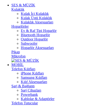
SES & MÜZİK
Kulaklık
Kulak İçi Kulaklık
Kulak Üstü Kulaklık
Kulaklık Aksesuarları
Hoparlörler
Ev & Raf Tipi Hoparlör
Bluetooth Hoparlör
Outdoor Hoparlör
Subwoofer
Hoparlör Aksesuarları
Pikap
Mikrofon
MOBİL
Telefon Kılıfları
iPhone Kılıfları
Samsung Kılıfları
Kılıf Aksesuarları
Şarj & Bağlantı
Şarj Cihazları
Powerbank
Kablolar & Adaptörler
Telefon Tutucular