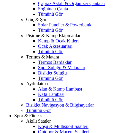
Çapraz Askılı & Organizer Çantalar
Soğutucu Çanta
Tümünü Gör
Güç & Şarj
Solar Paneller & Powerbank
Tümünü Gör
Pişirme & Kamp Ekipmanları
Kamp & Ocak Kitleri
Ocak Aksesuarları
Tümünü Gör
Termos & Matara
Termos Bardaklar
Spor Suluğu & Mataralar
Bisiklet Suluğu
Tümünü Gör
Aydınlatma
Alan & Kamp Lambası
Kafa Lambası
Tümünü Gör
Bisiklet Navigasyon & Bilgisayarlar
Tümünü Gör
Spor & Fitness
Akıllı Saatler
Koşu & Multisport Saatleri
Outdoor & Macera Saatleri