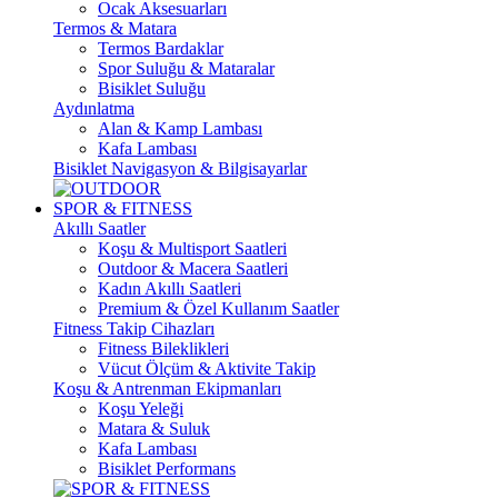
Ocak Aksesuarları
Termos & Matara
Termos Bardaklar
Spor Suluğu & Mataralar
Bisiklet Suluğu
Aydınlatma
Alan & Kamp Lambası
Kafa Lambası
Bisiklet Navigasyon & Bilgisayarlar
SPOR & FITNESS
Akıllı Saatler
Koşu & Multisport Saatleri
Outdoor & Macera Saatleri
Kadın Akıllı Saatleri
Premium & Özel Kullanım Saatler
Fitness Takip Cihazları
Fitness Bileklikleri
Vücut Ölçüm & Aktivite Takip
Koşu & Antrenman Ekipmanları
Koşu Yeleği
Matara & Suluk
Kafa Lambası
Bisiklet Performans