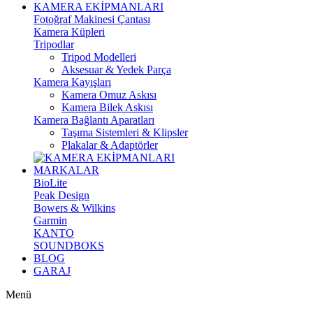
KAMERA EKİPMANLARI
Fotoğraf Makinesi Çantası
Kamera Küpleri
Tripodlar
Tripod Modelleri
Aksesuar & Yedek Parça
Kamera Kayışları
Kamera Omuz Askısı
Kamera Bilek Askısı
Kamera Bağlantı Aparatları
Taşıma Sistemleri & Klipsler
Plakalar & Adaptörler
MARKALAR
BioLite
Peak Design
Bowers & Wilkins
Garmin
KANTO
SOUNDBOKS
BLOG
GARAJ
Menü