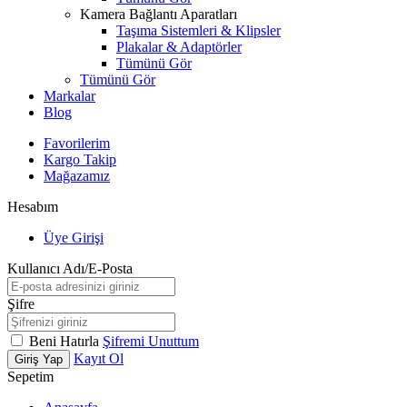
Kamera Bağlantı Aparatları
Taşıma Sistemleri & Klipsler
Plakalar & Adaptörler
Tümünü Gör
Tümünü Gör
Markalar
Blog
Favorilerim
Kargo Takip
Mağazamız
Hesabım
Üye Girişi
Kullanıcı Adı/E-Posta
Şifre
Beni Hatırla
Şifremi Unuttum
Kayıt Ol
Giriş Yap
Sepetim