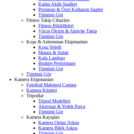
Kadın Akıllı Saatleri
Premium & Özel Kullanım Saatler
Tümünü Gör
Fitness Takip Cihazları
Fitness Bileklikleri
Vücut Ölçüm & Aktivite Takip
Tümünü Gör
Koşu & Antrenman Ekipmanları
Koşu Yeleği
Matara & Suluk
Kafa Lambası
Bisiklet Performans
Tümünü Gör
Tümünü Gör
Kamera Ekipmanları
Fotoğraf Makinesi Çantası
Kamera Küpleri
Tripodlar
Tripod Modelleri
Aksesuar & Yedek Parça
Tümünü Gör
Kamera Kayışları
Kamera Omuz Askısı
Kamera Bilek Askısı
Tümünü Gör