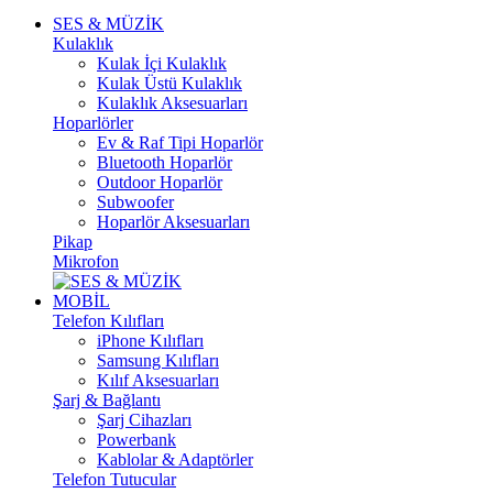
SES & MÜZİK
Kulaklık
Kulak İçi Kulaklık
Kulak Üstü Kulaklık
Kulaklık Aksesuarları
Hoparlörler
Ev & Raf Tipi Hoparlör
Bluetooth Hoparlör
Outdoor Hoparlör
Subwoofer
Hoparlör Aksesuarları
Pikap
Mikrofon
MOBİL
Telefon Kılıfları
iPhone Kılıfları
Samsung Kılıfları
Kılıf Aksesuarları
Şarj & Bağlantı
Şarj Cihazları
Powerbank
Kablolar & Adaptörler
Telefon Tutucular