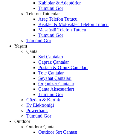
Kablolar & Adaptörler
Tümünü Gör
Telefon Tutucular
Araç Telefon Tutucu
Bisiklet & Motosiklet Telefon Tutucu
Masaüstü Telefon Tutucu
Tümünü Gör
Tümünü Gör
Yaşam
Çanta
Sırt Çantaları
Çapraz Çantalar
Postacı & Omuz Çantaları
Tote Çantalar
Seyahat Çantaları
Organizer Çantalar
Çanta Aksesuarları
Tümünü Gör
Cüzdan & Kartlık
Ev Elektroniği
Powerbank
Tümünü Gör
Outdoor
Outdoor Çanta
Outdoor Sırt Çantası