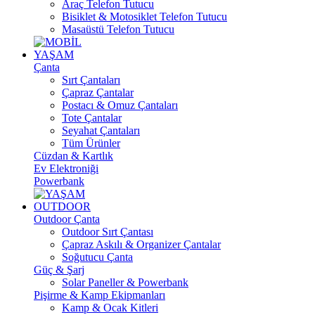
Araç Telefon Tutucu
Bisiklet & Motosiklet Telefon Tutucu
Masaüstü Telefon Tutucu
YAŞAM
Çanta
Sırt Çantaları
Çapraz Çantalar
Postacı & Omuz Çantaları
Tote Çantalar
Seyahat Çantaları
Tüm Ürünler
Cüzdan & Kartlık
Ev Elektroniği
Powerbank
OUTDOOR
Outdoor Çanta
Outdoor Sırt Çantası
Çapraz Askılı & Organizer Çantalar
Soğutucu Çanta
Güç & Şarj
Solar Paneller & Powerbank
Pişirme & Kamp Ekipmanları
Kamp & Ocak Kitleri