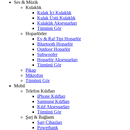
Ses & Müzik
Kulaklık
Kulak İçi Kulaklık
Kulak Üstü Kulaklık
Kulaklık Aksesuarları
Tümünü Gör
Hoparlörler
Ev & Raf Tipi Hoparlör
Bluetooth Hoparlör
Outdoor Hoparlör
Subwoofer
Hoparlör Aksesuarları
Tümünü Gör
Pikap
Mikrofon
Tümünü Gör
Mobil
Telefon Kılıfları
iPhone Kılıfları
Samsung Kılıfları
Kılıf Aksesuarları
Tümünü Gör
Şarj & Bağlantı
Şarj Cihazları
Powerbank