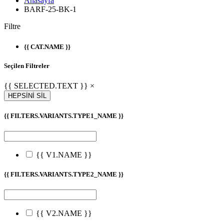
Anasayfa
BARF-25-BK-1
Filtre
{{ CAT.NAME }}
Seçilen Filtreler
{{ SELECTED.TEXT }} ×
HEPSİNİ SİL
{{ FILTERS.VARIANTS.TYPE1_NAME }}
{{ V1.NAME }}
{{ FILTERS.VARIANTS.TYPE2_NAME }}
{{ V2.NAME }}