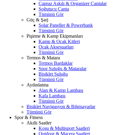
Çapraz Askılı & Organizer Çantalar
Soğutucu Çanta
Tümünü Gör
Güç & Şarj
Solar Paneller & Powerbank
Tümünü Gör
Pişirme & Kamp Ekipmanları
Kamp & Ocak Kitleri
Ocak Aksesuarları
Tümünü Gör
Termos & Matara
Termos Bardaklar
Spor Suluğu & Mataralar
Bisiklet Suluğu
Tümünü Gör
Aydınlatma
Alan & Kamp Lambası
Kafa Lambası
Tümünü Gör
Bisiklet Navigasyon & Bilgisayarlar
Tümünü Gör
Spor & Fitness
Akıllı Saatler
Koşu & Multisport Saatleri
Outdoor & Macera Saatleri