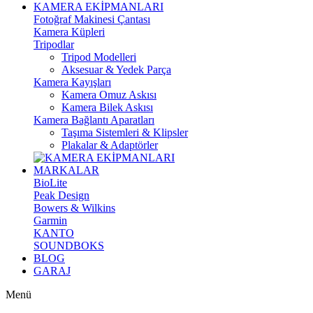
KAMERA EKİPMANLARI
Fotoğraf Makinesi Çantası
Kamera Küpleri
Tripodlar
Tripod Modelleri
Aksesuar & Yedek Parça
Kamera Kayışları
Kamera Omuz Askısı
Kamera Bilek Askısı
Kamera Bağlantı Aparatları
Taşıma Sistemleri & Klipsler
Plakalar & Adaptörler
MARKALAR
BioLite
Peak Design
Bowers & Wilkins
Garmin
KANTO
SOUNDBOKS
BLOG
GARAJ
Menü