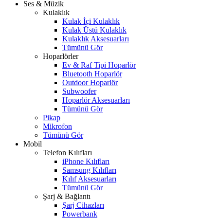
Ses & Müzik
Kulaklık
Kulak İçi Kulaklık
Kulak Üstü Kulaklık
Kulaklık Aksesuarları
Tümünü Gör
Hoparlörler
Ev & Raf Tipi Hoparlör
Bluetooth Hoparlör
Outdoor Hoparlör
Subwoofer
Hoparlör Aksesuarları
Tümünü Gör
Pikap
Mikrofon
Tümünü Gör
Mobil
Telefon Kılıfları
iPhone Kılıfları
Samsung Kılıfları
Kılıf Aksesuarları
Tümünü Gör
Şarj & Bağlantı
Şarj Cihazları
Powerbank