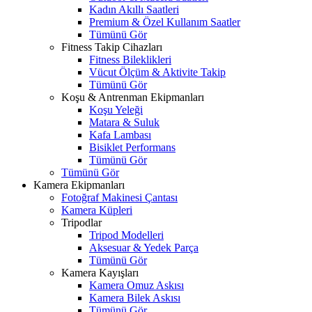
Kadın Akıllı Saatleri
Premium & Özel Kullanım Saatler
Tümünü Gör
Fitness Takip Cihazları
Fitness Bileklikleri
Vücut Ölçüm & Aktivite Takip
Tümünü Gör
Koşu & Antrenman Ekipmanları
Koşu Yeleği
Matara & Suluk
Kafa Lambası
Bisiklet Performans
Tümünü Gör
Tümünü Gör
Kamera Ekipmanları
Fotoğraf Makinesi Çantası
Kamera Küpleri
Tripodlar
Tripod Modelleri
Aksesuar & Yedek Parça
Tümünü Gör
Kamera Kayışları
Kamera Omuz Askısı
Kamera Bilek Askısı
Tümünü Gör