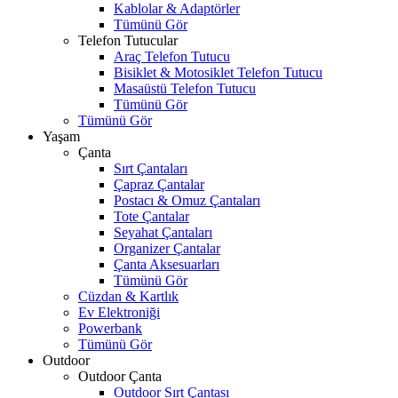
Kablolar & Adaptörler
Tümünü Gör
Telefon Tutucular
Araç Telefon Tutucu
Bisiklet & Motosiklet Telefon Tutucu
Masaüstü Telefon Tutucu
Tümünü Gör
Tümünü Gör
Yaşam
Çanta
Sırt Çantaları
Çapraz Çantalar
Postacı & Omuz Çantaları
Tote Çantalar
Seyahat Çantaları
Organizer Çantalar
Çanta Aksesuarları
Tümünü Gör
Cüzdan & Kartlık
Ev Elektroniği
Powerbank
Tümünü Gör
Outdoor
Outdoor Çanta
Outdoor Sırt Çantası