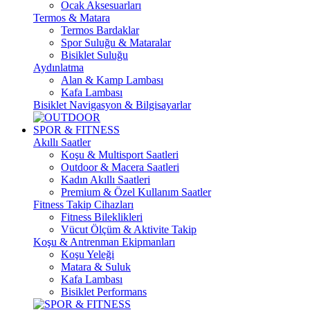
Ocak Aksesuarları
Termos & Matara
Termos Bardaklar
Spor Suluğu & Mataralar
Bisiklet Suluğu
Aydınlatma
Alan & Kamp Lambası
Kafa Lambası
Bisiklet Navigasyon & Bilgisayarlar
SPOR & FITNESS
Akıllı Saatler
Koşu & Multisport Saatleri
Outdoor & Macera Saatleri
Kadın Akıllı Saatleri
Premium & Özel Kullanım Saatler
Fitness Takip Cihazları
Fitness Bileklikleri
Vücut Ölçüm & Aktivite Takip
Koşu & Antrenman Ekipmanları
Koşu Yeleği
Matara & Suluk
Kafa Lambası
Bisiklet Performans