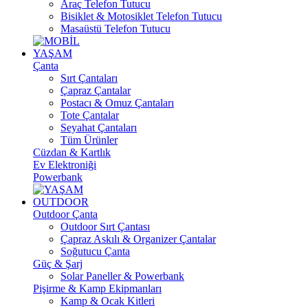
Araç Telefon Tutucu
Bisiklet & Motosiklet Telefon Tutucu
Masaüstü Telefon Tutucu
YAŞAM
Çanta
Sırt Çantaları
Çapraz Çantalar
Postacı & Omuz Çantaları
Tote Çantalar
Seyahat Çantaları
Tüm Ürünler
Cüzdan & Kartlık
Ev Elektroniği
Powerbank
OUTDOOR
Outdoor Çanta
Outdoor Sırt Çantası
Çapraz Askılı & Organizer Çantalar
Soğutucu Çanta
Güç & Şarj
Solar Paneller & Powerbank
Pişirme & Kamp Ekipmanları
Kamp & Ocak Kitleri