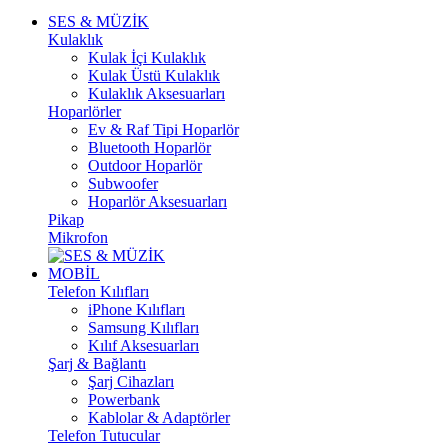
SES & MÜZİK
Kulaklık
Kulak İçi Kulaklık
Kulak Üstü Kulaklık
Kulaklık Aksesuarları
Hoparlörler
Ev & Raf Tipi Hoparlör
Bluetooth Hoparlör
Outdoor Hoparlör
Subwoofer
Hoparlör Aksesuarları
Pikap
Mikrofon
MOBİL
Telefon Kılıfları
iPhone Kılıfları
Samsung Kılıfları
Kılıf Aksesuarları
Şarj & Bağlantı
Şarj Cihazları
Powerbank
Kablolar & Adaptörler
Telefon Tutucular