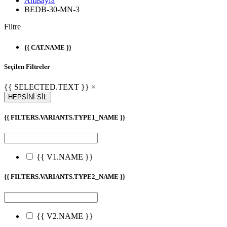
Anasayfa
BEDB-30-MN-3
Filtre
{{ CAT.NAME }}
Seçilen Filtreler
{{ SELECTED.TEXT }} ×
HEPSİNİ SİL
{{ FILTERS.VARIANTS.TYPE1_NAME }}
{{ V1.NAME }}
{{ FILTERS.VARIANTS.TYPE2_NAME }}
{{ V2.NAME }}