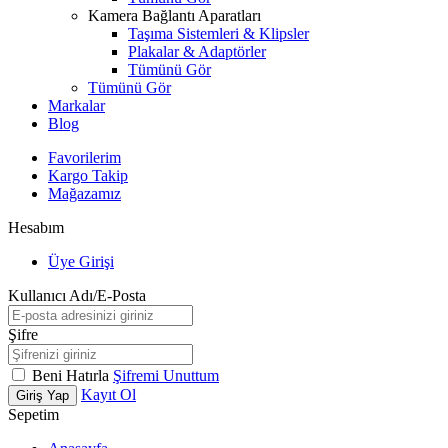
Kamera Bağlantı Aparatları
Taşıma Sistemleri & Klipsler
Plakalar & Adaptörler
Tümünü Gör
Tümünü Gör
Markalar
Blog
Favorilerim
Kargo Takip
Mağazamız
Hesabım
Üye Girişi
Kullanıcı Adı/E-Posta
Şifre
Beni Hatırla
Şifremi Unuttum
Kayıt Ol
Giriş Yap
Sepetim