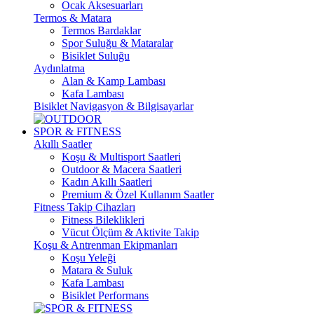
Ocak Aksesuarları
Termos & Matara
Termos Bardaklar
Spor Suluğu & Mataralar
Bisiklet Suluğu
Aydınlatma
Alan & Kamp Lambası
Kafa Lambası
Bisiklet Navigasyon & Bilgisayarlar
SPOR & FITNESS
Akıllı Saatler
Koşu & Multisport Saatleri
Outdoor & Macera Saatleri
Kadın Akıllı Saatleri
Premium & Özel Kullanım Saatler
Fitness Takip Cihazları
Fitness Bileklikleri
Vücut Ölçüm & Aktivite Takip
Koşu & Antrenman Ekipmanları
Koşu Yeleği
Matara & Suluk
Kafa Lambası
Bisiklet Performans