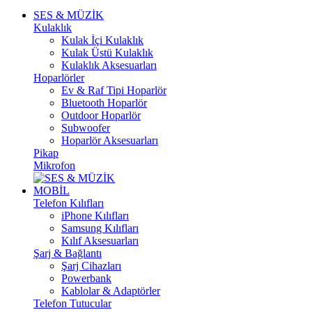
SES & MÜZİK
Kulaklık
Kulak İçi Kulaklık
Kulak Üstü Kulaklık
Kulaklık Aksesuarları
Hoparlörler
Ev & Raf Tipi Hoparlör
Bluetooth Hoparlör
Outdoor Hoparlör
Subwoofer
Hoparlör Aksesuarları
Pikap
Mikrofon
MOBİL
Telefon Kılıfları
iPhone Kılıfları
Samsung Kılıfları
Kılıf Aksesuarları
Şarj & Bağlantı
Şarj Cihazları
Powerbank
Kablolar & Adaptörler
Telefon Tutucular