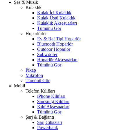
Ses & Müzik
Kulaklık
Kulak İçi Kulaklık
Kulak Üstü Kulaklık
Kulaklık Aksesuarları
Tümünü Gör
Hoparlörler
Ev & Raf Tipi Hoparlör
Bluetooth Hoparlör
Outdoor Hoparlör
Subwoofer
Hoparlör Aksesuarları
Tümünü Gör
Pikap
Mikrofon
Tümünü Gör
Mobil
Telefon Kılıfları
iPhone Kılıfları
Samsung Kılıfları
Kılıf Aksesuarları
Tümünü Gör
Şarj & Bağlantı
Şarj Cihazları
Powerbank