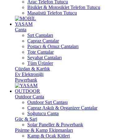
Araç Telefon Tutucu
Bisiklet & Motosiklet Telefon Tutucu
Masaüstü Telefon Tutucu
YAŞAM
Çanta
Sırt Çantaları
Çapraz Çantalar
Postacı & Omuz Çantaları
Tote Çantalar
Seyahat Çantaları
Tüm Ürünler
Cüzdan & Kartlık
Ev Elektroniği
Powerbank
OUTDOOR
Outdoor Çanta
Outdoor Sırt Çantası
Çapraz Askılı & Organizer Çantalar
Soğutucu Çanta
Güç & Şarj
Solar Paneller & Powerbank
Pişirme & Kamp Ekipmanları
Kamp & Ocak Kitleri