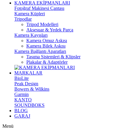
KAMERA EKİPMANLARI
Fotoğraf Makinesi Çantası
Kamera Küpleri
Tripodlar
Tripod Modelleri
Aksesuar & Yedek Parça
Kamera Kayışları
Kamera Omuz Askısı
Kamera Bilek Askısı
Kamera Bağlantı Aparatları
Taşıma Sistemleri & Klipsler
Plakalar & Adaptörler
MARKALAR
BioLite
Peak Design
Bowers & Wilkins
Garmin
KANTO
SOUNDBOKS
BLOG
GARAJ
Menü