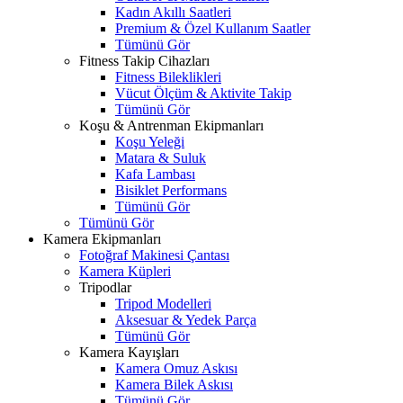
Kadın Akıllı Saatleri
Premium & Özel Kullanım Saatler
Tümünü Gör
Fitness Takip Cihazları
Fitness Bileklikleri
Vücut Ölçüm & Aktivite Takip
Tümünü Gör
Koşu & Antrenman Ekipmanları
Koşu Yeleği
Matara & Suluk
Kafa Lambası
Bisiklet Performans
Tümünü Gör
Tümünü Gör
Kamera Ekipmanları
Fotoğraf Makinesi Çantası
Kamera Küpleri
Tripodlar
Tripod Modelleri
Aksesuar & Yedek Parça
Tümünü Gör
Kamera Kayışları
Kamera Omuz Askısı
Kamera Bilek Askısı
Tümünü Gör