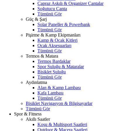
Çapraz Askılı & Organizer Çantalar
Soğutucu Çanta
Tümünü Gör
Güç & Şarj
Solar Paneller & Powerbank
Tümünü Gör
Pişirme & Kamp Ekipmanları
Kamp & Ocak Kitleri
Ocak Aksesuarları
Tümünü Gör
Termos & Matara
Termos Bardaklar
Spor Suluğu & Mataralar
Bisiklet Suluğu
Tümünü Gör
Aydınlatma
Alan & Kamp Lambası
Kafa Lambası
Tümünü Gör
Bisiklet Navigasyon & Bilgisayarlar
Tümünü Gör
Spor & Fitness
Akıllı Saatler
Koşu & Multisport Saatleri
Outdoor & Macera Saatleri