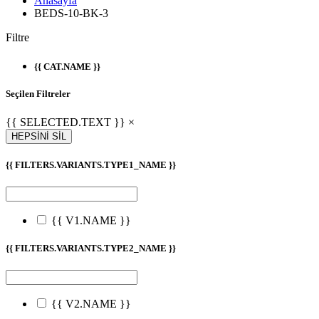
Anasayfa
BEDS-10-BK-3
Filtre
{{ CAT.NAME }}
Seçilen Filtreler
{{ SELECTED.TEXT }} ×
HEPSİNİ SİL
{{ FILTERS.VARIANTS.TYPE1_NAME }}
{{ V1.NAME }}
{{ FILTERS.VARIANTS.TYPE2_NAME }}
{{ V2.NAME }}