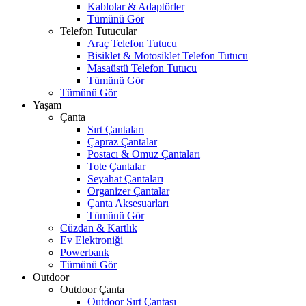
Kablolar & Adaptörler
Tümünü Gör
Telefon Tutucular
Araç Telefon Tutucu
Bisiklet & Motosiklet Telefon Tutucu
Masaüstü Telefon Tutucu
Tümünü Gör
Tümünü Gör
Yaşam
Çanta
Sırt Çantaları
Çapraz Çantalar
Postacı & Omuz Çantaları
Tote Çantalar
Seyahat Çantaları
Organizer Çantalar
Çanta Aksesuarları
Tümünü Gör
Cüzdan & Kartlık
Ev Elektroniği
Powerbank
Tümünü Gör
Outdoor
Outdoor Çanta
Outdoor Sırt Çantası