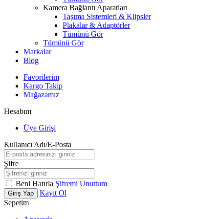
Kamera Bağlantı Aparatları
Taşıma Sistemleri & Klipsler
Plakalar & Adaptörler
Tümünü Gör
Tümünü Gör
Markalar
Blog
Favorilerim
Kargo Takip
Mağazamız
Hesabım
Üye Girişi
Kullanıcı Adı/E-Posta
Şifre
Beni Hatırla
Şifremi Unuttum
Kayıt Ol
Giriş Yap
Sepetim