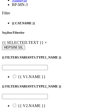
Anasayfa
BP-MN-3
Filtre
{{ CAT.NAME }}
Seçilen Filtreler
{{ SELECTED.TEXT }} ×
HEPSİNİ SİL
{{ FILTERS.VARIANTS.TYPE1_NAME }}
{{ V1.NAME }}
{{ FILTERS.VARIANTS.TYPE2_NAME }}
{{ V2.NAME }}