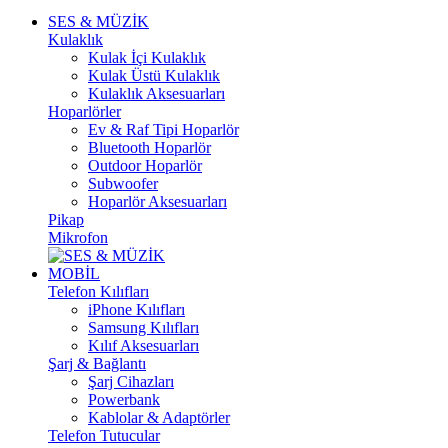
SES & MÜZİK
Kulaklık
Kulak İçi Kulaklık
Kulak Üstü Kulaklık
Kulaklık Aksesuarları
Hoparlörler
Ev & Raf Tipi Hoparlör
Bluetooth Hoparlör
Outdoor Hoparlör
Subwoofer
Hoparlör Aksesuarları
Pikap
Mikrofon
MOBİL
Telefon Kılıfları
iPhone Kılıfları
Samsung Kılıfları
Kılıf Aksesuarları
Şarj & Bağlantı
Şarj Cihazları
Powerbank
Kablolar & Adaptörler
Telefon Tutucular