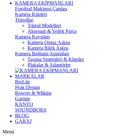
KAMERA EKİPMANLARI
Fotoğraf Makinesi Çantası
Kamera Küpleri
Tripodlar
Tripod Modelleri
Aksesuar & Yedek Parça
Kamera Kayışları
Kamera Omuz Askısı
Kamera Bilek Askısı
Kamera Bağlantı Aparatları
Taşıma Sistemleri & Klipsler
Plakalar & Adaptörler
MARKALAR
BioLite
Peak Design
Bowers & Wilkins
Garmin
KANTO
SOUNDBOKS
BLOG
GARAJ
Menü