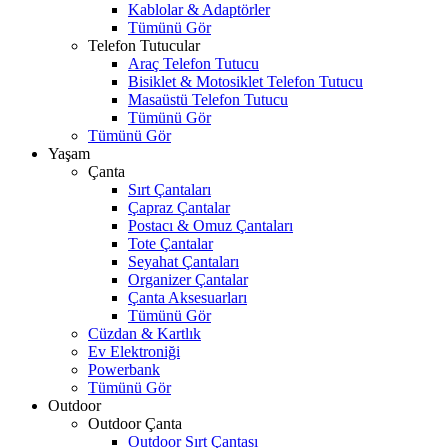
Kablolar & Adaptörler
Tümünü Gör
Telefon Tutucular
Araç Telefon Tutucu
Bisiklet & Motosiklet Telefon Tutucu
Masaüstü Telefon Tutucu
Tümünü Gör
Tümünü Gör
Yaşam
Çanta
Sırt Çantaları
Çapraz Çantalar
Postacı & Omuz Çantaları
Tote Çantalar
Seyahat Çantaları
Organizer Çantalar
Çanta Aksesuarları
Tümünü Gör
Cüzdan & Kartlık
Ev Elektroniği
Powerbank
Tümünü Gör
Outdoor
Outdoor Çanta
Outdoor Sırt Çantası