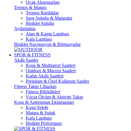
Ocak Aksesuarları
Termos & Matara
Termos Bardaklar
Spor Suluğu & Mataralar
Bisiklet Suluğu
Aydınlatma
Alan & Kamp Lambası
Kafa Lambası
Bisiklet Navigasyon & Bilgisayarlar
SPOR & FITNESS
Akıllı Saatler
Koşu & Multisport Saatleri
Outdoor & Macera Saatleri
Kadın Akıllı Saatleri
Premium & Özel Kullanım Saatler
Fitness Takip Cihazları
Fitness Bileklikleri
Vücut Ölçüm & Aktivite Takip
Koşu & Antrenman Ekipmanları
Koşu Yeleği
Matara & Suluk
Kafa Lambası
Bisiklet Performans