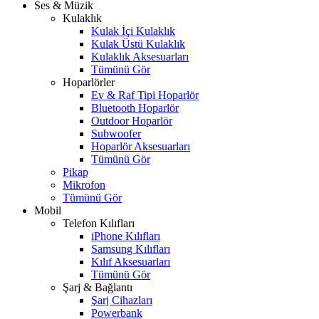
Ses & Müzik
Kulaklık
Kulak İçi Kulaklık
Kulak Üstü Kulaklık
Kulaklık Aksesuarları
Tümünü Gör
Hoparlörler
Ev & Raf Tipi Hoparlör
Bluetooth Hoparlör
Outdoor Hoparlör
Subwoofer
Hoparlör Aksesuarları
Tümünü Gör
Pikap
Mikrofon
Tümünü Gör
Mobil
Telefon Kılıfları
iPhone Kılıfları
Samsung Kılıfları
Kılıf Aksesuarları
Tümünü Gör
Şarj & Bağlantı
Şarj Cihazları
Powerbank