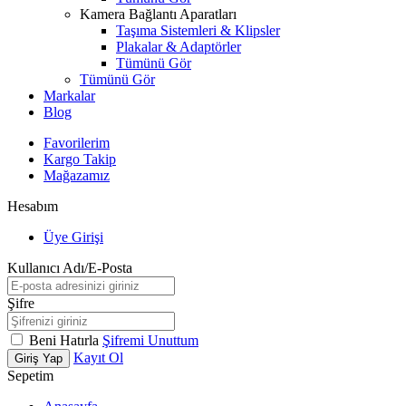
Kamera Bağlantı Aparatları
Taşıma Sistemleri & Klipsler
Plakalar & Adaptörler
Tümünü Gör
Tümünü Gör
Markalar
Blog
Favorilerim
Kargo Takip
Mağazamız
Hesabım
Üye Girişi
Kullanıcı Adı/E-Posta
Şifre
Beni Hatırla
Şifremi Unuttum
Kayıt Ol
Giriş Yap
Sepetim