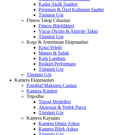
Kadın Akıllı Saatleri
Premium & Özel Kullanım Saatler
Tümünü Gör
Fitness Takip Cihazları
Fitness Bileklikleri
Vücut Ölçüm & Aktivite Takip
Tümünü Gör
Koşu & Antrenman Ekipmanları
Koşu Yeleği
Matara & Suluk
Kafa Lambası
Bisiklet Performans
Tümünü Gör
Tümünü Gör
Kamera Ekipmanları
Fotoğraf Makinesi Çantası
Kamera Küpleri
Tripodlar
Tripod Modelleri
Aksesuar & Yedek Parça
Tümünü Gör
Kamera Kayışları
Kamera Omuz Askısı
Kamera Bilek Askısı
Tümünü Gör