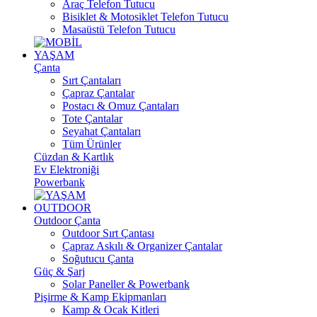
Araç Telefon Tutucu
Bisiklet & Motosiklet Telefon Tutucu
Masaüstü Telefon Tutucu
YAŞAM
Çanta
Sırt Çantaları
Çapraz Çantalar
Postacı & Omuz Çantaları
Tote Çantalar
Seyahat Çantaları
Tüm Ürünler
Cüzdan & Kartlık
Ev Elektroniği
Powerbank
OUTDOOR
Outdoor Çanta
Outdoor Sırt Çantası
Çapraz Askılı & Organizer Çantalar
Soğutucu Çanta
Güç & Şarj
Solar Paneller & Powerbank
Pişirme & Kamp Ekipmanları
Kamp & Ocak Kitleri