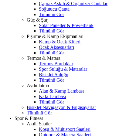
Çapraz Askılı & Organizer Çantalar
Soğutucu Çanta
Tümünü Gör
Güç & Şarj
Solar Paneller & Powerbank
Tümünü Gör
Pişirme & Kamp Ekipmanları
Kamp & Ocak Kitleri
Ocak Aksesuarları
Tümünü Gör
Termos & Matara
Termos Bardaklar
Spor Suluğu & Mataralar
Bisiklet Suluğu
Tümünü Gör
Aydınlatma
Alan & Kamp Lambası
Kafa Lambası
Tümünü Gör
Bisiklet Navigasyon & Bilgisayarlar
Tümünü Gör
Spor & Fitness
Akıllı Saatler
Koşu & Multisport Saatleri
Outdoor & Macera Saatleri