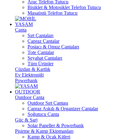
Araç Telefon Tutucu
Bisiklet & Motosiklet Telefon Tutucu
Masaüstü Telefon Tutucu
YAŞAM
Çanta
Sırt Çantaları
Çapraz Çantalar
Postacı & Omuz Çantaları
Tote Çantalar
Seyahat Çantaları
Tüm Ürünler
Cüzdan & Kartlık
Ev Elektroniği
Powerbank
OUTDOOR
Outdoor Çanta
Outdoor Sırt Çantası
Çapraz Askılı & Organizer Çantalar
Soğutucu Çanta
Güç & Şarj
Solar Paneller & Powerbank
Pişirme & Kamp Ekipmanları
Kamp & Ocak Kitleri