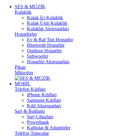
SES & MÜZİK
Kulaklık
Kulak İçi Kulaklık
Kulak Üstü Kulaklık
Kulaklık Aksesuarları
Hoparlörler
Ev & Raf Tipi Hoparlör
Bluetooth Hoparlör
Outdoor Hoparlör
Subwoofer
Hoparlör Aksesuarları
Pikap
Mikrofon
MOBİL
Telefon Kılıfları
iPhone Kılıfları
Samsung Kılıfları
Kılıf Aksesuarları
Şarj & Bağlantı
Şarj Cihazları
Powerbank
Kablolar & Adaptörler
Telefon Tutucular