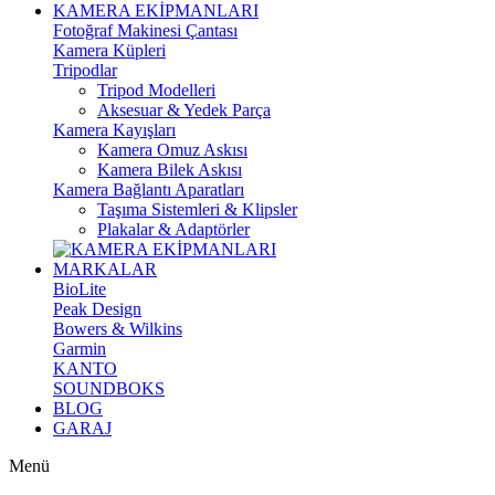
KAMERA EKİPMANLARI
Fotoğraf Makinesi Çantası
Kamera Küpleri
Tripodlar
Tripod Modelleri
Aksesuar & Yedek Parça
Kamera Kayışları
Kamera Omuz Askısı
Kamera Bilek Askısı
Kamera Bağlantı Aparatları
Taşıma Sistemleri & Klipsler
Plakalar & Adaptörler
MARKALAR
BioLite
Peak Design
Bowers & Wilkins
Garmin
KANTO
SOUNDBOKS
BLOG
GARAJ
Menü