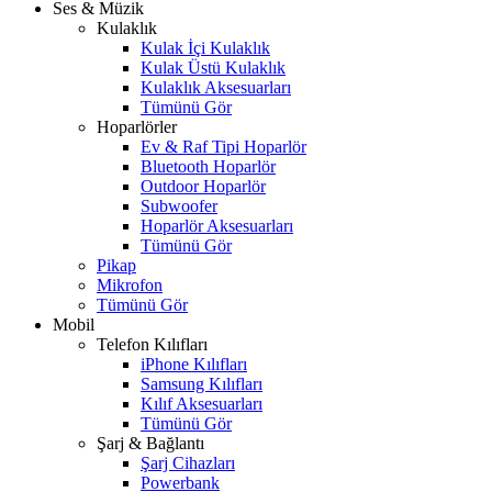
Ses & Müzik
Kulaklık
Kulak İçi Kulaklık
Kulak Üstü Kulaklık
Kulaklık Aksesuarları
Tümünü Gör
Hoparlörler
Ev & Raf Tipi Hoparlör
Bluetooth Hoparlör
Outdoor Hoparlör
Subwoofer
Hoparlör Aksesuarları
Tümünü Gör
Pikap
Mikrofon
Tümünü Gör
Mobil
Telefon Kılıfları
iPhone Kılıfları
Samsung Kılıfları
Kılıf Aksesuarları
Tümünü Gör
Şarj & Bağlantı
Şarj Cihazları
Powerbank