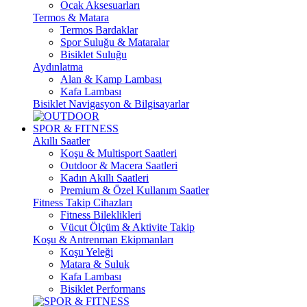
Ocak Aksesuarları
Termos & Matara
Termos Bardaklar
Spor Suluğu & Mataralar
Bisiklet Suluğu
Aydınlatma
Alan & Kamp Lambası
Kafa Lambası
Bisiklet Navigasyon & Bilgisayarlar
SPOR & FITNESS
Akıllı Saatler
Koşu & Multisport Saatleri
Outdoor & Macera Saatleri
Kadın Akıllı Saatleri
Premium & Özel Kullanım Saatler
Fitness Takip Cihazları
Fitness Bileklikleri
Vücut Ölçüm & Aktivite Takip
Koşu & Antrenman Ekipmanları
Koşu Yeleği
Matara & Suluk
Kafa Lambası
Bisiklet Performans