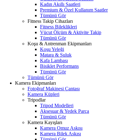
Kadın Akıllı Saatleri
Premium & Özel Kullanım Saatler
Tümünü Gör
Fitness Takip Cihazları
Fitness Bileklikleri
Vücut Ölçüm & Aktivite Takip
Tümünü Gör
Koşu & Antrenman Ekipmanları
Koşu Yeleği
Matara & Suluk
Kafa Lambası
Bisiklet Performans
Tümünü Gör
Tümünü Gör
Kamera Ekipmanları
Fotoğraf Makinesi Çantası
Kamera Küpleri
Tripodlar
Tripod Modelleri
Aksesuar & Yedek Parça
Tümünü Gör
Kamera Kayışları
Kamera Omuz Askısı
Kamera Bilek Askısı
Tümünü Gör