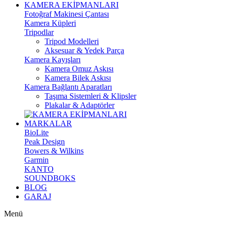
KAMERA EKİPMANLARI
Fotoğraf Makinesi Çantası
Kamera Küpleri
Tripodlar
Tripod Modelleri
Aksesuar & Yedek Parça
Kamera Kayışları
Kamera Omuz Askısı
Kamera Bilek Askısı
Kamera Bağlantı Aparatları
Taşıma Sistemleri & Klipsler
Plakalar & Adaptörler
MARKALAR
BioLite
Peak Design
Bowers & Wilkins
Garmin
KANTO
SOUNDBOKS
BLOG
GARAJ
Menü