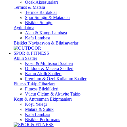
Ocak Aksesuarları
Termos & Matara
Termos Bardaklar
Spor Suluğu & Mataralar
Bisiklet Suluğu
Aydınlatma
Alan & Kamp Lambası
Kafa Lambası
Bisiklet Navigasyon & Bilgisayarlar
SPOR & FITNESS
Akıllı Saatler
Koşu & Multisport Saatleri
Outdoor & Macera Saatleri
Kadın Akıllı Saatleri
Premium & Özel Kullanım Saatler
Fitness Takip Cihazları
Fitness Bileklikleri
Vücut Ölçüm & Aktivite Takip
Koşu & Antrenman Ekipmanları
Koşu Yeleği
Matara & Suluk
Kafa Lambası
Bisiklet Performans