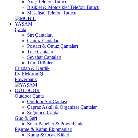
Araç Telefon Tutucu
Bisiklet & Motosiklet Telefon Tutucu
Masaüstü Telefon Tutucu
YAŞAM
Çanta
Sırt Çantaları
Çapraz Çantalar
Postacı & Omuz Çantaları
Tote Çantalar
Seyahat Çantaları
Tüm Ürünler
Cüzdan & Kartlık
Ev Elektroniği
Powerbank
OUTDOOR
Outdoor Çanta
Outdoor Sırt Çantası
Çapraz Askılı & Organizer Çantalar
Soğutucu Çanta
Güç & Şarj
Solar Paneller & Powerbank
Pişirme & Kamp Ekipmanları
Kamp & Ocak Kitleri