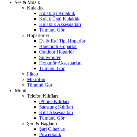
Ses & Müzik
Kulaklık
Kulak İçi Kulaklık
Kulak Üstü Kulaklık
Kulaklık Aksesuarları
Tümünü Gör
Hoparlörler
Ev & Raf Tipi Hoparlör
Bluetooth Hoparlör
Outdoor Hoparlör
Subwoofer
Hoparlör Aksesuarları
Tümünü Gör
Pikap
Mikrofon
Tümünü Gör
Mobil
Telefon Kılıfları
iPhone Kılıfları
Samsung Kılıfları
Kılıf Aksesuarları
Tümünü Gör
Şarj & Bağlantı
Şarj Cihazları
Powerbank