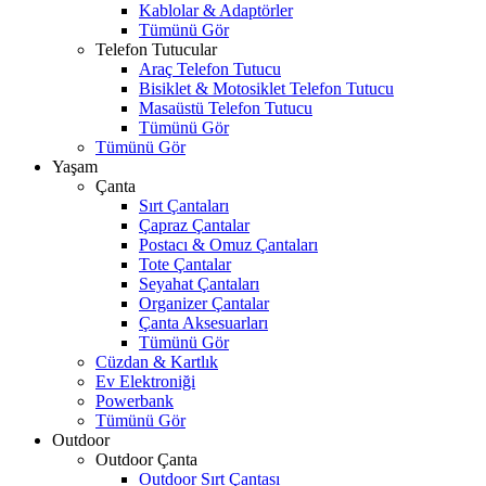
Kablolar & Adaptörler
Tümünü Gör
Telefon Tutucular
Araç Telefon Tutucu
Bisiklet & Motosiklet Telefon Tutucu
Masaüstü Telefon Tutucu
Tümünü Gör
Tümünü Gör
Yaşam
Çanta
Sırt Çantaları
Çapraz Çantalar
Postacı & Omuz Çantaları
Tote Çantalar
Seyahat Çantaları
Organizer Çantalar
Çanta Aksesuarları
Tümünü Gör
Cüzdan & Kartlık
Ev Elektroniği
Powerbank
Tümünü Gör
Outdoor
Outdoor Çanta
Outdoor Sırt Çantası