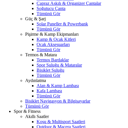
Çapraz Askılı & Organizer Çantalar
Soğutucu Çanta
Tümünü Gör
Güç & Şarj
Solar Paneller & Powerbank
Tümünü Gör
Pişirme & Kamp Ekipmanları
Kamp & Ocak Kitleri
Ocak Aksesuarları
Tümünü Gör
Termos & Matara
Termos Bardaklar
Spor Suluğu & Mataralar
Bisiklet Suluğu
Tümünü Gör
Aydınlatma
Alan & Kamp Lambası
Kafa Lambası
Tümünü Gör
Bisiklet Navigasyon & Bilgisayarlar
Tümünü Gör
Spor & Fitness
Akıllı Saatler
Koşu & Multisport Saatleri
Outdoor & Macera Saatleri