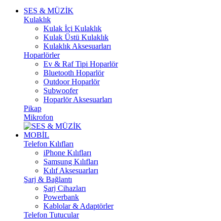
SES & MÜZİK
Kulaklık
Kulak İçi Kulaklık
Kulak Üstü Kulaklık
Kulaklık Aksesuarları
Hoparlörler
Ev & Raf Tipi Hoparlör
Bluetooth Hoparlör
Outdoor Hoparlör
Subwoofer
Hoparlör Aksesuarları
Pikap
Mikrofon
MOBİL
Telefon Kılıfları
iPhone Kılıfları
Samsung Kılıfları
Kılıf Aksesuarları
Şarj & Bağlantı
Şarj Cihazları
Powerbank
Kablolar & Adaptörler
Telefon Tutucular