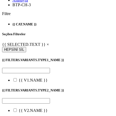
Anasayfa
BTP-CH-3
Filtre
{{ CAT.NAME }}
Seçilen Filtreler
{{ SELECTED.TEXT }} ×
HEPSİNİ SİL
{{ FILTERS.VARIANTS.TYPE1_NAME }}
{{ V1.NAME }}
{{ FILTERS.VARIANTS.TYPE2_NAME }}
{{ V2.NAME }}