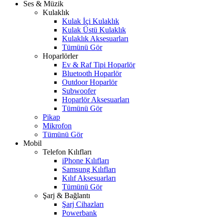
Ses & Müzik
Kulaklık
Kulak İçi Kulaklık
Kulak Üstü Kulaklık
Kulaklık Aksesuarları
Tümünü Gör
Hoparlörler
Ev & Raf Tipi Hoparlör
Bluetooth Hoparlör
Outdoor Hoparlör
Subwoofer
Hoparlör Aksesuarları
Tümünü Gör
Pikap
Mikrofon
Tümünü Gör
Mobil
Telefon Kılıfları
iPhone Kılıfları
Samsung Kılıfları
Kılıf Aksesuarları
Tümünü Gör
Şarj & Bağlantı
Şarj Cihazları
Powerbank