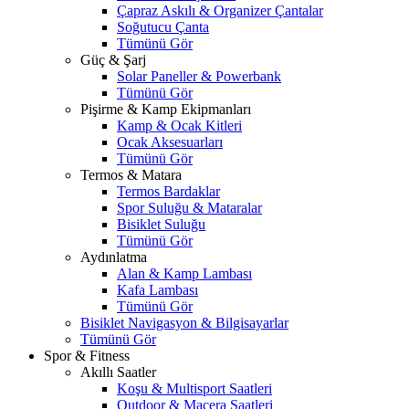
Çapraz Askılı & Organizer Çantalar
Soğutucu Çanta
Tümünü Gör
Güç & Şarj
Solar Paneller & Powerbank
Tümünü Gör
Pişirme & Kamp Ekipmanları
Kamp & Ocak Kitleri
Ocak Aksesuarları
Tümünü Gör
Termos & Matara
Termos Bardaklar
Spor Suluğu & Mataralar
Bisiklet Suluğu
Tümünü Gör
Aydınlatma
Alan & Kamp Lambası
Kafa Lambası
Tümünü Gör
Bisiklet Navigasyon & Bilgisayarlar
Tümünü Gör
Spor & Fitness
Akıllı Saatler
Koşu & Multisport Saatleri
Outdoor & Macera Saatleri