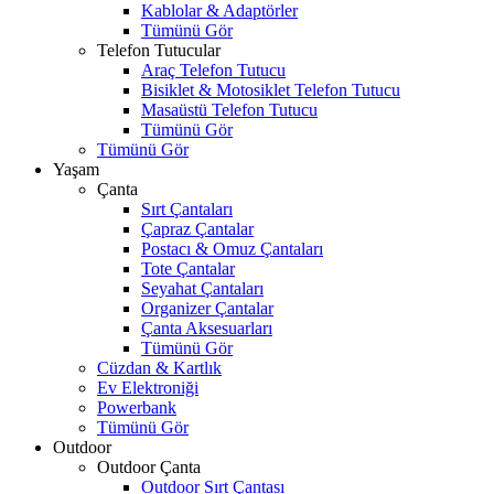
Kablolar & Adaptörler
Tümünü Gör
Telefon Tutucular
Araç Telefon Tutucu
Bisiklet & Motosiklet Telefon Tutucu
Masaüstü Telefon Tutucu
Tümünü Gör
Tümünü Gör
Yaşam
Çanta
Sırt Çantaları
Çapraz Çantalar
Postacı & Omuz Çantaları
Tote Çantalar
Seyahat Çantaları
Organizer Çantalar
Çanta Aksesuarları
Tümünü Gör
Cüzdan & Kartlık
Ev Elektroniği
Powerbank
Tümünü Gör
Outdoor
Outdoor Çanta
Outdoor Sırt Çantası