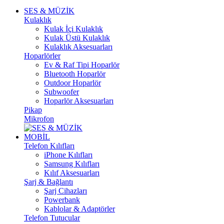
SES & MÜZİK
Kulaklık
Kulak İçi Kulaklık
Kulak Üstü Kulaklık
Kulaklık Aksesuarları
Hoparlörler
Ev & Raf Tipi Hoparlör
Bluetooth Hoparlör
Outdoor Hoparlör
Subwoofer
Hoparlör Aksesuarları
Pikap
Mikrofon
MOBİL
Telefon Kılıfları
iPhone Kılıfları
Samsung Kılıfları
Kılıf Aksesuarları
Şarj & Bağlantı
Şarj Cihazları
Powerbank
Kablolar & Adaptörler
Telefon Tutucular