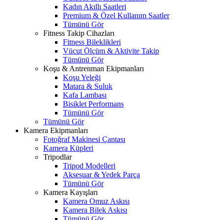
Kadın Akıllı Saatleri
Premium & Özel Kullanım Saatler
Tümünü Gör
Fitness Takip Cihazları
Fitness Bileklikleri
Vücut Ölçüm & Aktivite Takip
Tümünü Gör
Koşu & Antrenman Ekipmanları
Koşu Yeleği
Matara & Suluk
Kafa Lambası
Bisiklet Performans
Tümünü Gör
Tümünü Gör
Kamera Ekipmanları
Fotoğraf Makinesi Çantası
Kamera Küpleri
Tripodlar
Tripod Modelleri
Aksesuar & Yedek Parça
Tümünü Gör
Kamera Kayışları
Kamera Omuz Askısı
Kamera Bilek Askısı
Tümünü Gör