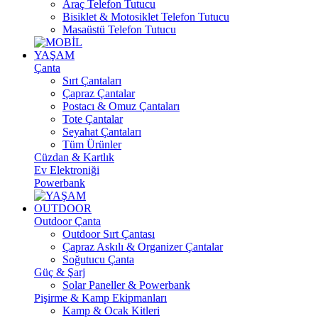
Araç Telefon Tutucu
Bisiklet & Motosiklet Telefon Tutucu
Masaüstü Telefon Tutucu
YAŞAM
Çanta
Sırt Çantaları
Çapraz Çantalar
Postacı & Omuz Çantaları
Tote Çantalar
Seyahat Çantaları
Tüm Ürünler
Cüzdan & Kartlık
Ev Elektroniği
Powerbank
OUTDOOR
Outdoor Çanta
Outdoor Sırt Çantası
Çapraz Askılı & Organizer Çantalar
Soğutucu Çanta
Güç & Şarj
Solar Paneller & Powerbank
Pişirme & Kamp Ekipmanları
Kamp & Ocak Kitleri