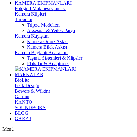
KAMERA EKİPMANLARI
Fotoğraf Makinesi Çantası
Kamera Küpleri
Tripodlar
Tripod Modelleri
Aksesuar & Yedek Parça
Kamera Kayışları
Kamera Omuz Askısı
Kamera Bilek Askısı
Kamera Bağlantı Aparatları
Taşıma Sistemleri & Klipsler
Plakalar & Adaptörler
MARKALAR
BioLite
Peak Design
Bowers & Wilkins
Garmin
KANTO
SOUNDBOKS
BLOG
GARAJ
Menü