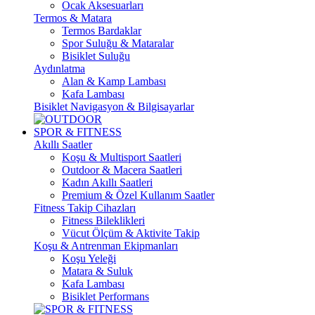
Ocak Aksesuarları
Termos & Matara
Termos Bardaklar
Spor Suluğu & Mataralar
Bisiklet Suluğu
Aydınlatma
Alan & Kamp Lambası
Kafa Lambası
Bisiklet Navigasyon & Bilgisayarlar
SPOR & FITNESS
Akıllı Saatler
Koşu & Multisport Saatleri
Outdoor & Macera Saatleri
Kadın Akıllı Saatleri
Premium & Özel Kullanım Saatler
Fitness Takip Cihazları
Fitness Bileklikleri
Vücut Ölçüm & Aktivite Takip
Koşu & Antrenman Ekipmanları
Koşu Yeleği
Matara & Suluk
Kafa Lambası
Bisiklet Performans