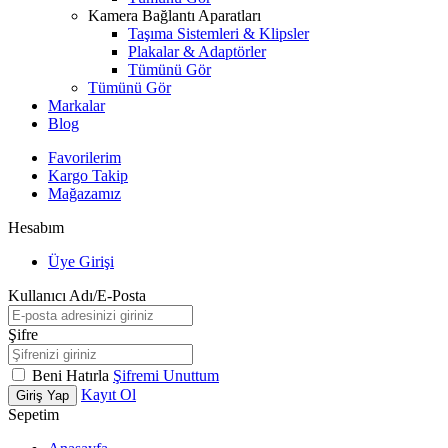
Kamera Bağlantı Aparatları
Taşıma Sistemleri & Klipsler
Plakalar & Adaptörler
Tümünü Gör
Tümünü Gör
Markalar
Blog
Favorilerim
Kargo Takip
Mağazamız
Hesabım
Üye Girişi
Kullanıcı Adı/E-Posta
Şifre
Beni Hatırla
Şifremi Unuttum
Kayıt Ol
Giriş Yap
Sepetim