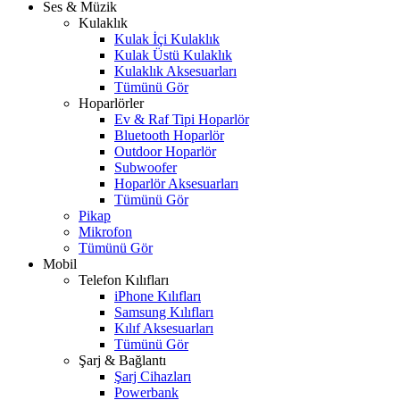
Ses & Müzik
Kulaklık
Kulak İçi Kulaklık
Kulak Üstü Kulaklık
Kulaklık Aksesuarları
Tümünü Gör
Hoparlörler
Ev & Raf Tipi Hoparlör
Bluetooth Hoparlör
Outdoor Hoparlör
Subwoofer
Hoparlör Aksesuarları
Tümünü Gör
Pikap
Mikrofon
Tümünü Gör
Mobil
Telefon Kılıfları
iPhone Kılıfları
Samsung Kılıfları
Kılıf Aksesuarları
Tümünü Gör
Şarj & Bağlantı
Şarj Cihazları
Powerbank