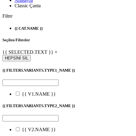
Anasayfa
Classic Çanta
Filtre
{{ CAT.NAME }}
Seçilen Filtreler
{{ SELECTED.TEXT }} ×
HEPSİNİ SİL
{{ FILTERS.VARIANTS.TYPE1_NAME }}
{{ V1.NAME }}
{{ FILTERS.VARIANTS.TYPE2_NAME }}
{{ V2.NAME }}