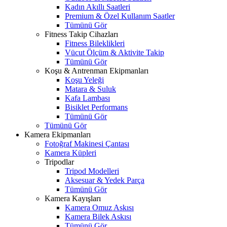
Kadın Akıllı Saatleri
Premium & Özel Kullanım Saatler
Tümünü Gör
Fitness Takip Cihazları
Fitness Bileklikleri
Vücut Ölçüm & Aktivite Takip
Tümünü Gör
Koşu & Antrenman Ekipmanları
Koşu Yeleği
Matara & Suluk
Kafa Lambası
Bisiklet Performans
Tümünü Gör
Tümünü Gör
Kamera Ekipmanları
Fotoğraf Makinesi Çantası
Kamera Küpleri
Tripodlar
Tripod Modelleri
Aksesuar & Yedek Parça
Tümünü Gör
Kamera Kayışları
Kamera Omuz Askısı
Kamera Bilek Askısı
Tümünü Gör