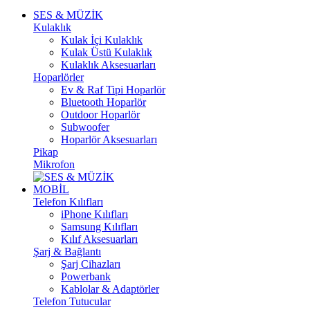
SES & MÜZİK
Kulaklık
Kulak İçi Kulaklık
Kulak Üstü Kulaklık
Kulaklık Aksesuarları
Hoparlörler
Ev & Raf Tipi Hoparlör
Bluetooth Hoparlör
Outdoor Hoparlör
Subwoofer
Hoparlör Aksesuarları
Pikap
Mikrofon
MOBİL
Telefon Kılıfları
iPhone Kılıfları
Samsung Kılıfları
Kılıf Aksesuarları
Şarj & Bağlantı
Şarj Cihazları
Powerbank
Kablolar & Adaptörler
Telefon Tutucular