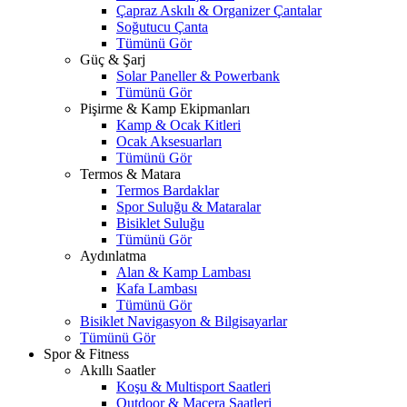
Çapraz Askılı & Organizer Çantalar
Soğutucu Çanta
Tümünü Gör
Güç & Şarj
Solar Paneller & Powerbank
Tümünü Gör
Pişirme & Kamp Ekipmanları
Kamp & Ocak Kitleri
Ocak Aksesuarları
Tümünü Gör
Termos & Matara
Termos Bardaklar
Spor Suluğu & Mataralar
Bisiklet Suluğu
Tümünü Gör
Aydınlatma
Alan & Kamp Lambası
Kafa Lambası
Tümünü Gör
Bisiklet Navigasyon & Bilgisayarlar
Tümünü Gör
Spor & Fitness
Akıllı Saatler
Koşu & Multisport Saatleri
Outdoor & Macera Saatleri