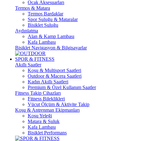
Ocak Aksesuarları
Termos & Matara
Termos Bardaklar
Spor Suluğu & Mataralar
Bisiklet Suluğu
Aydınlatma
Alan & Kamp Lambası
Kafa Lambası
Bisiklet Navigasyon & Bilgisayarlar
SPOR & FITNESS
Akıllı Saatler
Koşu & Multisport Saatleri
Outdoor & Macera Saatleri
Kadın Akıllı Saatleri
Premium & Özel Kullanım Saatler
Fitness Takip Cihazları
Fitness Bileklikleri
Vücut Ölçüm & Aktivite Takip
Koşu & Antrenman Ekipmanları
Koşu Yeleği
Matara & Suluk
Kafa Lambası
Bisiklet Performans