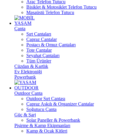
Araç Telefon Tutucu
Bisiklet & Motosiklet Telefon Tutucu
Masaüstü Telefon Tutucu
YAŞAM
Çanta
Sırt Çantaları
Çapraz Çantalar
Postacı & Omuz Çantaları
Tote Çantalar
Seyahat Çantaları
Tüm Ürünler
Cüzdan & Kartlık
Ev Elektroniği
Powerbank
OUTDOOR
Outdoor Çanta
Outdoor Sırt Çantası
Çapraz Askılı & Organizer Çantalar
Soğutucu Çanta
Güç & Şarj
Solar Paneller & Powerbank
Pişirme & Kamp Ekipmanları
Kamp & Ocak Kitleri