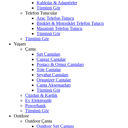
Kablolar & Adaptörler
Tümünü Gör
Telefon Tutucular
Araç Telefon Tutucu
Bisiklet & Motosiklet Telefon Tutucu
Masaüstü Telefon Tutucu
Tümünü Gör
Tümünü Gör
Yaşam
Çanta
Sırt Çantaları
Çapraz Çantalar
Postacı & Omuz Çantaları
Tote Çantalar
Seyahat Çantaları
Organizer Çantalar
Çanta Aksesuarları
Tümünü Gör
Cüzdan & Kartlık
Ev Elektroniği
Powerbank
Tümünü Gör
Outdoor
Outdoor Çanta
Outdoor Sırt Çantası