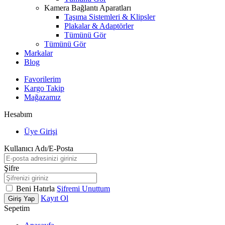
Kamera Bağlantı Aparatları
Taşıma Sistemleri & Klipsler
Plakalar & Adaptörler
Tümünü Gör
Tümünü Gör
Markalar
Blog
Favorilerim
Kargo Takip
Mağazamız
Hesabım
Üye Girişi
Kullanıcı Adı/E-Posta
Şifre
Beni Hatırla
Şifremi Unuttum
Kayıt Ol
Giriş Yap
Sepetim