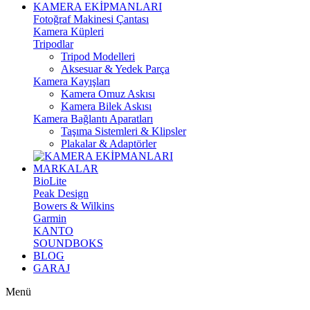
KAMERA EKİPMANLARI
Fotoğraf Makinesi Çantası
Kamera Küpleri
Tripodlar
Tripod Modelleri
Aksesuar & Yedek Parça
Kamera Kayışları
Kamera Omuz Askısı
Kamera Bilek Askısı
Kamera Bağlantı Aparatları
Taşıma Sistemleri & Klipsler
Plakalar & Adaptörler
MARKALAR
BioLite
Peak Design
Bowers & Wilkins
Garmin
KANTO
SOUNDBOKS
BLOG
GARAJ
Menü