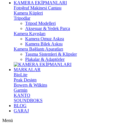
KAMERA EKİPMANLARI
Fotoğraf Makinesi Çantası
Kamera Küpleri
Tripodlar
Tripod Modelleri
Aksesuar & Yedek Parça
Kamera Kayışları
Kamera Omuz Askısı
Kamera Bilek Askısı
Kamera Bağlantı Aparatları
Taşıma Sistemleri & Klipsler
Plakalar & Adaptörler
MARKALAR
BioLite
Peak Design
Bowers & Wilkins
Garmin
KANTO
SOUNDBOKS
BLOG
GARAJ
Menü