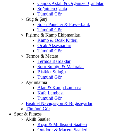
Çapraz Askılı & Organizer Çantalar
Soğutucu Çanta
Tümünü Gör
Güç & Şarj
Solar Paneller & Powerbank
Tümünü Gör
Pişirme & Kamp Ekipmanları
Kamp & Ocak Kitleri
Ocak Aksesuarları
Tümünü Gör
Termos & Matara
Termos Bardaklar
Spor Suluğu & Mataralar
Bisiklet Suluğu
Tümünü Gör
Aydınlatma
Alan & Kamp Lambası
Kafa Lambası
Tümünü Gör
Bisiklet Navigasyon & Bilgisayarlar
Tümünü Gör
Spor & Fitness
Akıllı Saatler
Koşu & Multisport Saatleri
Outdoor & Macera Saatleri