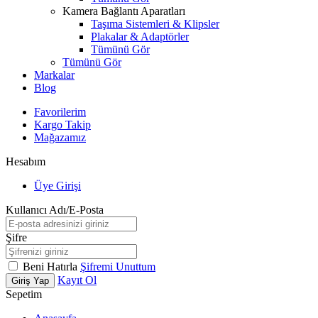
Kamera Bağlantı Aparatları
Taşıma Sistemleri & Klipsler
Plakalar & Adaptörler
Tümünü Gör
Tümünü Gör
Markalar
Blog
Favorilerim
Kargo Takip
Mağazamız
Hesabım
Üye Girişi
Kullanıcı Adı/E-Posta
Şifre
Beni Hatırla
Şifremi Unuttum
Kayıt Ol
Giriş Yap
Sepetim