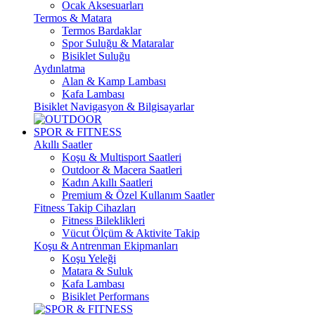
Ocak Aksesuarları
Termos & Matara
Termos Bardaklar
Spor Suluğu & Mataralar
Bisiklet Suluğu
Aydınlatma
Alan & Kamp Lambası
Kafa Lambası
Bisiklet Navigasyon & Bilgisayarlar
SPOR & FITNESS
Akıllı Saatler
Koşu & Multisport Saatleri
Outdoor & Macera Saatleri
Kadın Akıllı Saatleri
Premium & Özel Kullanım Saatler
Fitness Takip Cihazları
Fitness Bileklikleri
Vücut Ölçüm & Aktivite Takip
Koşu & Antrenman Ekipmanları
Koşu Yeleği
Matara & Suluk
Kafa Lambası
Bisiklet Performans