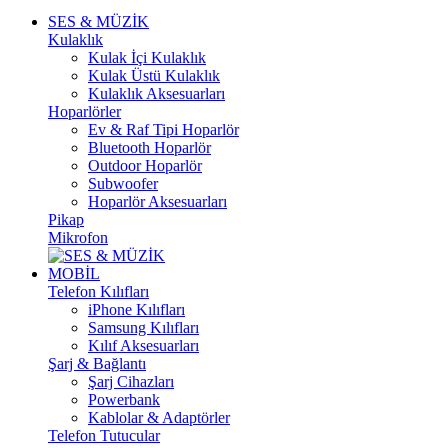
SES & MÜZİK
Kulaklık
Kulak İçi Kulaklık
Kulak Üstü Kulaklık
Kulaklık Aksesuarları
Hoparlörler
Ev & Raf Tipi Hoparlör
Bluetooth Hoparlör
Outdoor Hoparlör
Subwoofer
Hoparlör Aksesuarları
Pikap
Mikrofon
MOBİL
Telefon Kılıfları
iPhone Kılıfları
Samsung Kılıfları
Kılıf Aksesuarları
Şarj & Bağlantı
Şarj Cihazları
Powerbank
Kablolar & Adaptörler
Telefon Tutucular