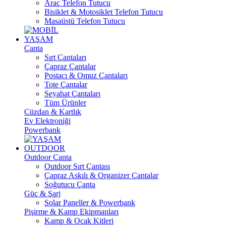
Araç Telefon Tutucu
Bisiklet & Motosiklet Telefon Tutucu
Masaüstü Telefon Tutucu
YAŞAM
Çanta
Sırt Çantaları
Çapraz Çantalar
Postacı & Omuz Çantaları
Tote Çantalar
Seyahat Çantaları
Tüm Ürünler
Cüzdan & Kartlık
Ev Elektroniği
Powerbank
OUTDOOR
Outdoor Çanta
Outdoor Sırt Çantası
Çapraz Askılı & Organizer Çantalar
Soğutucu Çanta
Güç & Şarj
Solar Paneller & Powerbank
Pişirme & Kamp Ekipmanları
Kamp & Ocak Kitleri