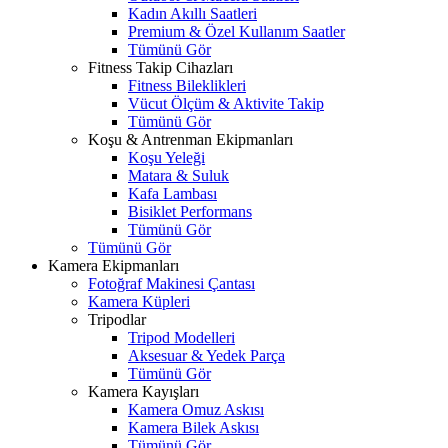
Kadın Akıllı Saatleri
Premium & Özel Kullanım Saatler
Tümünü Gör
Fitness Takip Cihazları
Fitness Bileklikleri
Vücut Ölçüm & Aktivite Takip
Tümünü Gör
Koşu & Antrenman Ekipmanları
Koşu Yeleği
Matara & Suluk
Kafa Lambası
Bisiklet Performans
Tümünü Gör
Tümünü Gör
Kamera Ekipmanları
Fotoğraf Makinesi Çantası
Kamera Küpleri
Tripodlar
Tripod Modelleri
Aksesuar & Yedek Parça
Tümünü Gör
Kamera Kayışları
Kamera Omuz Askısı
Kamera Bilek Askısı
Tümünü Gör