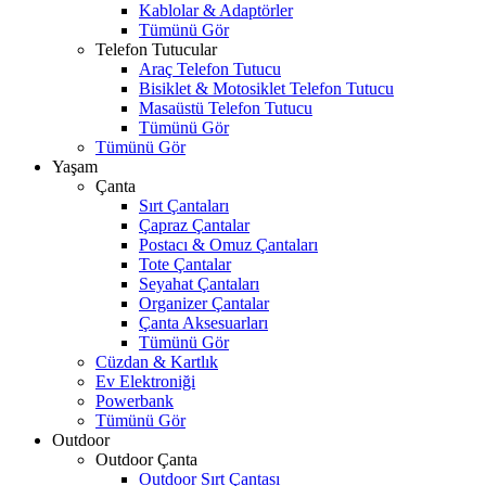
Kablolar & Adaptörler
Tümünü Gör
Telefon Tutucular
Araç Telefon Tutucu
Bisiklet & Motosiklet Telefon Tutucu
Masaüstü Telefon Tutucu
Tümünü Gör
Tümünü Gör
Yaşam
Çanta
Sırt Çantaları
Çapraz Çantalar
Postacı & Omuz Çantaları
Tote Çantalar
Seyahat Çantaları
Organizer Çantalar
Çanta Aksesuarları
Tümünü Gör
Cüzdan & Kartlık
Ev Elektroniği
Powerbank
Tümünü Gör
Outdoor
Outdoor Çanta
Outdoor Sırt Çantası