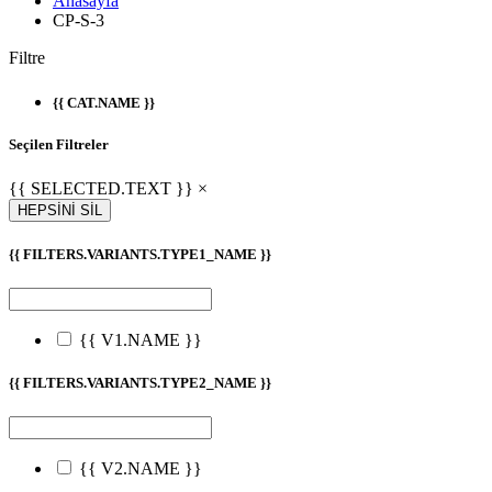
Anasayfa
CP-S-3
Filtre
{{ CAT.NAME }}
Seçilen Filtreler
{{ SELECTED.TEXT }} ×
HEPSİNİ SİL
{{ FILTERS.VARIANTS.TYPE1_NAME }}
{{ V1.NAME }}
{{ FILTERS.VARIANTS.TYPE2_NAME }}
{{ V2.NAME }}