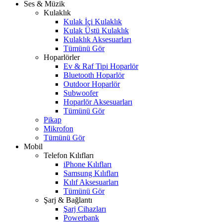
Ses & Müzik
Kulaklık
Kulak İçi Kulaklık
Kulak Üstü Kulaklık
Kulaklık Aksesuarları
Tümünü Gör
Hoparlörler
Ev & Raf Tipi Hoparlör
Bluetooth Hoparlör
Outdoor Hoparlör
Subwoofer
Hoparlör Aksesuarları
Tümünü Gör
Pikap
Mikrofon
Tümünü Gör
Mobil
Telefon Kılıfları
iPhone Kılıfları
Samsung Kılıfları
Kılıf Aksesuarları
Tümünü Gör
Şarj & Bağlantı
Şarj Cihazları
Powerbank