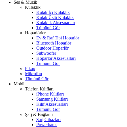
Ses & Müzik
Kulaklık
Kulak İçi Kulaklık
Kulak Üstü Kulaklık
Kulaklık Aksesuarları
Tümünü Gör
Hoparlörler
Ev & Raf Tipi Hoparlör
Bluetooth Hoparlör
Outdoor Hoparlör
Subwoofer
Hoparlör Aksesuarları
Tümünü Gör
Pikap
Mikrofon
Tümünü Gör
Mobil
Telefon Kılıfları
iPhone Kılıfları
Samsung Kılıfları
Kılıf Aksesuarları
Tümünü Gör
Şarj & Bağlantı
Şarj Cihazları
Powerbank