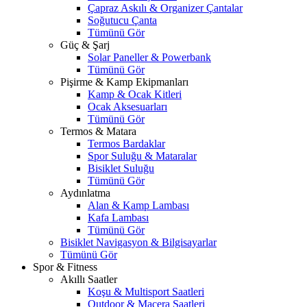
Çapraz Askılı & Organizer Çantalar
Soğutucu Çanta
Tümünü Gör
Güç & Şarj
Solar Paneller & Powerbank
Tümünü Gör
Pişirme & Kamp Ekipmanları
Kamp & Ocak Kitleri
Ocak Aksesuarları
Tümünü Gör
Termos & Matara
Termos Bardaklar
Spor Suluğu & Mataralar
Bisiklet Suluğu
Tümünü Gör
Aydınlatma
Alan & Kamp Lambası
Kafa Lambası
Tümünü Gör
Bisiklet Navigasyon & Bilgisayarlar
Tümünü Gör
Spor & Fitness
Akıllı Saatler
Koşu & Multisport Saatleri
Outdoor & Macera Saatleri