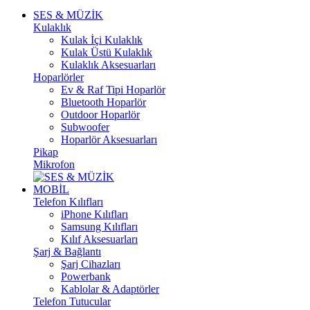
SES & MÜZİK
Kulaklık
Kulak İçi Kulaklık
Kulak Üstü Kulaklık
Kulaklık Aksesuarları
Hoparlörler
Ev & Raf Tipi Hoparlör
Bluetooth Hoparlör
Outdoor Hoparlör
Subwoofer
Hoparlör Aksesuarları
Pikap
Mikrofon
MOBİL
Telefon Kılıfları
iPhone Kılıfları
Samsung Kılıfları
Kılıf Aksesuarları
Şarj & Bağlantı
Şarj Cihazları
Powerbank
Kablolar & Adaptörler
Telefon Tutucular