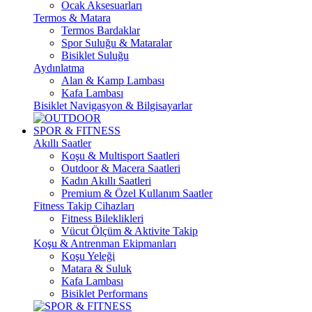
Ocak Aksesuarları
Termos & Matara
Termos Bardaklar
Spor Suluğu & Mataralar
Bisiklet Suluğu
Aydınlatma
Alan & Kamp Lambası
Kafa Lambası
Bisiklet Navigasyon & Bilgisayarlar
SPOR & FITNESS
Akıllı Saatler
Koşu & Multisport Saatleri
Outdoor & Macera Saatleri
Kadın Akıllı Saatleri
Premium & Özel Kullanım Saatler
Fitness Takip Cihazları
Fitness Bileklikleri
Vücut Ölçüm & Aktivite Takip
Koşu & Antrenman Ekipmanları
Koşu Yeleği
Matara & Suluk
Kafa Lambası
Bisiklet Performans