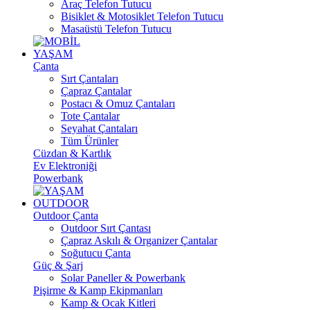
Araç Telefon Tutucu
Bisiklet & Motosiklet Telefon Tutucu
Masaüstü Telefon Tutucu
YAŞAM
Çanta
Sırt Çantaları
Çapraz Çantalar
Postacı & Omuz Çantaları
Tote Çantalar
Seyahat Çantaları
Tüm Ürünler
Cüzdan & Kartlık
Ev Elektroniği
Powerbank
OUTDOOR
Outdoor Çanta
Outdoor Sırt Çantası
Çapraz Askılı & Organizer Çantalar
Soğutucu Çanta
Güç & Şarj
Solar Paneller & Powerbank
Pişirme & Kamp Ekipmanları
Kamp & Ocak Kitleri