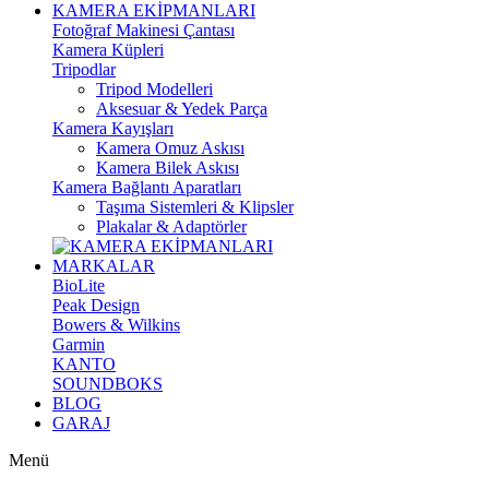
KAMERA EKİPMANLARI
Fotoğraf Makinesi Çantası
Kamera Küpleri
Tripodlar
Tripod Modelleri
Aksesuar & Yedek Parça
Kamera Kayışları
Kamera Omuz Askısı
Kamera Bilek Askısı
Kamera Bağlantı Aparatları
Taşıma Sistemleri & Klipsler
Plakalar & Adaptörler
MARKALAR
BioLite
Peak Design
Bowers & Wilkins
Garmin
KANTO
SOUNDBOKS
BLOG
GARAJ
Menü