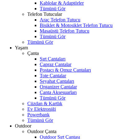
Kablolar & Adaptörler
Tümünü Gör
Telefon Tutucular
Araç Telefon Tutucu
Bisiklet & Motosiklet Telefon Tutucu
Masaüstü Telefon Tutucu
Tümünü Gör
Tümünü Gör
Yaşam
Çanta
Sırt Çantaları
Çapraz Çantalar
Postacı & Omuz Çantaları
Tote Çantalar
Seyahat Çantaları
Organizer Çantalar
Çanta Aksesuarları
Tümünü Gör
Cüzdan & Kartlık
Ev Elektroniği
Powerbank
Tümünü Gör
Outdoor
Outdoor Çanta
Outdoor Sırt Çantası