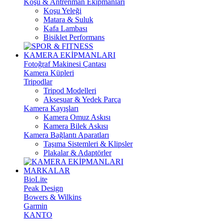
Koşu & Antrenman Ekipmanları
Koşu Yeleği
Matara & Suluk
Kafa Lambası
Bisiklet Performans
KAMERA EKİPMANLARI
Fotoğraf Makinesi Çantası
Kamera Küpleri
Tripodlar
Tripod Modelleri
Aksesuar & Yedek Parça
Kamera Kayışları
Kamera Omuz Askısı
Kamera Bilek Askısı
Kamera Bağlantı Aparatları
Taşıma Sistemleri & Klipsler
Plakalar & Adaptörler
MARKALAR
BioLite
Peak Design
Bowers & Wilkins
Garmin
KANTO