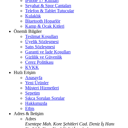
iPhone 17 Kılıfları
Seyahat & Spor Çantaları
Telefon & Tablet Tutucular
Kulaklık
Bluetooth Hoparlör
Kamp & Ocak Kitleri
Önemli Bilgiler
Teslimat Koşulları
Üyelik Sözleşmesi
Satış Sözleşmesi
Garanti ve İade Koşulları
Gizlilik ve Güvenlik
Çerez Politikası
KVKK
Hızlı Erişim
Anasayfa
Yeni Ürünler
Müşteri Hizmetleri
Sepetim
Sıkça Sorulan Sorular
Hakkımızda
Etbis
Adres & İletişim
Adres
Esentepe Mah. Kore Şehitleri Cad. Deniz İş Hanı