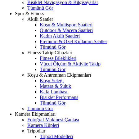
Bisiklet Navigasyon & Bilgisayarlar
Tümünü Gör
Spor & Fitness
Akıllı Saatler
Koşu & Multisport Saatleri
Outdoor & Macera Saatleri
Kadın Akıllı Saatleri
Premium & Özel Kullanım Saatler
Tümünü Gör
Fitness Takip Cihazları
Fitness Bileklikleri
Vücut Ölçüm & Aktivite Takip
Tümünü Gör
Koşu & Antrenman Ekipmanları
Koşu Yeleği
Matara & Suluk
Kafa Lambası
Bisiklet Performans
Tümünü Gör
Tümünü Gör
Kamera Ekipmanları
Fotoğraf Makinesi Çantası
Kamera Küpleri
Tripodlar
Tripod Modelleri