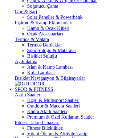
Çapraz Askılı & Organizer Çantalar
Soğutucu Çanta
Güç & Şarj
Solar Paneller & Powerbank
Pişirme & Kamp Ekipmanları
Kamp & Ocak Kitleri
Ocak Aksesuarları
Termos & Matara
Termos Bardaklar
Spor Suluğu & Mataralar
Bisiklet Suluğu
Aydınlatma
Alan & Kamp Lambası
Kafa Lambası
Bisiklet Navigasyon & Bilgisayarlar
SPOR & FITNESS
Akıllı Saatler
Koşu & Multisport Saatleri
Outdoor & Macera Saatleri
Kadın Akıllı Saatleri
Premium & Özel Kullanım Saatler
Fitness Takip Cihazları
Fitness Bileklikleri
Vücut Ölçüm & Aktivite Takip