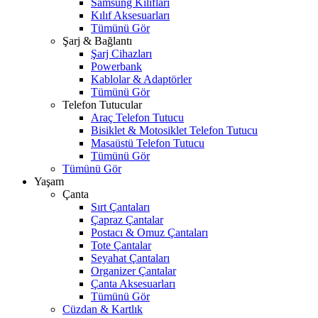
Samsung Kılıfları
Kılıf Aksesuarları
Tümünü Gör
Şarj & Bağlantı
Şarj Cihazları
Powerbank
Kablolar & Adaptörler
Tümünü Gör
Telefon Tutucular
Araç Telefon Tutucu
Bisiklet & Motosiklet Telefon Tutucu
Masaüstü Telefon Tutucu
Tümünü Gör
Tümünü Gör
Yaşam
Çanta
Sırt Çantaları
Çapraz Çantalar
Postacı & Omuz Çantaları
Tote Çantalar
Seyahat Çantaları
Organizer Çantalar
Çanta Aksesuarları
Tümünü Gör
Cüzdan & Kartlık