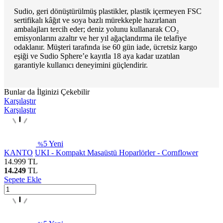
Sudio, geri dönüştürülmüş plastikler, plastik içermeyen FSC
sertifikalı kâğıt ve soya bazlı mürekkeple hazırlanan
ambalajları tercih eder; deniz yolunu kullanarak CO₂
emisyonlarını azaltır ve her yıl ağaçlandırma ile telafiye
odaklanır. Müşteri tarafında ise 60 gün iade, ücretsiz kargo
eşiği ve Sudio Sphere’e kayıtla 18 aya kadar uzatılan
garantiyle kullanıcı deneyimini güçlendirir.
Bunlar da İlginizi Çekebilir
Karşılaştır
Karşılaştır
5
Yeni
%
KANTO
UKI - Kompakt Masaüstü Hoparlörler - Cornflower
14.999
TL
14.249
TL
Sepete Ekle