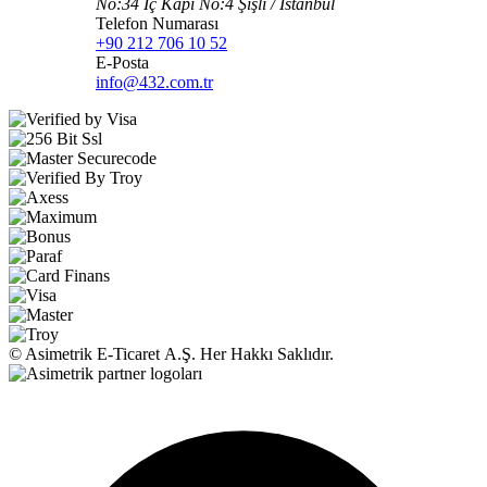
No:34 İç Kapı No:4 Şişli / İstanbul
Telefon Numarası
+90 212 706 10 52
E-Posta
info@432.com.tr
© Asimetrik E‑Ticaret A.Ş. Her Hakkı Saklıdır.