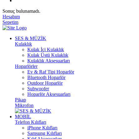
Sonuç bulunamadı.
Hesabım
Sepetim
SES & MÜZİK
Kulaklık
Kulak İçi Kulaklık
Kulak Üstü Kulaklık
Kulaklık Aksesuarları
Hoparlörler
Ev & Raf Tipi Hoparlör
Bluetooth Hoparlör
Outdoor Hoparlör
Subwoofer
Hoparlör Aksesuarları
Pikap
Mikrofon
MOBİL
Telefon Kılıfları
iPhone Kılıfları
Samsung Kılıfları
Kılıf Aksesuarları