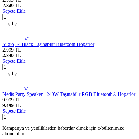
2.849
TL
Sepete Ekle
5
%
Sudio
F4 Black Taşınabilir Bluetooth Hoparlör
2.999
TL
2.849
TL
Sepete Ekle
5
%
Nedis
Party Speaker - 240W Taşınabilir RGB Bluetooth® Hoparlör
9.999
TL
9.499
TL
Sepete Ekle
Kampanya ve yeniliklerden haberdar olmak için e-bültenimize
abone olun!