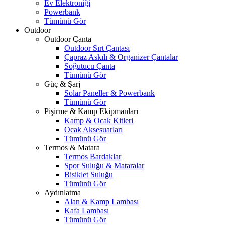
Ev Elektroniği
Powerbank
Tümünü Gör
Outdoor
Outdoor Çanta
Outdoor Sırt Çantası
Çapraz Askılı & Organizer Çantalar
Soğutucu Çanta
Tümünü Gör
Güç & Şarj
Solar Paneller & Powerbank
Tümünü Gör
Pişirme & Kamp Ekipmanları
Kamp & Ocak Kitleri
Ocak Aksesuarları
Tümünü Gör
Termos & Matara
Termos Bardaklar
Spor Suluğu & Mataralar
Bisiklet Suluğu
Tümünü Gör
Aydınlatma
Alan & Kamp Lambası
Kafa Lambası
Tümünü Gör