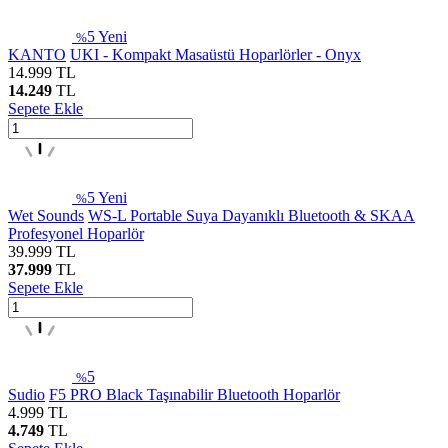
5
Yeni
%
KANTO
UKI - Kompakt Masaüstü Hoparlörler - Onyx
14.999
TL
14.249
TL
Sepete Ekle
5
Yeni
%
Wet Sounds
WS-L Portable Suya Dayanıklı Bluetooth & SKAA
Profesyonel Hoparlör
39.999
TL
37.999
TL
Sepete Ekle
5
%
Sudio
F5 PRO Black Taşınabilir Bluetooth Hoparlör
4.999
TL
4.749
TL