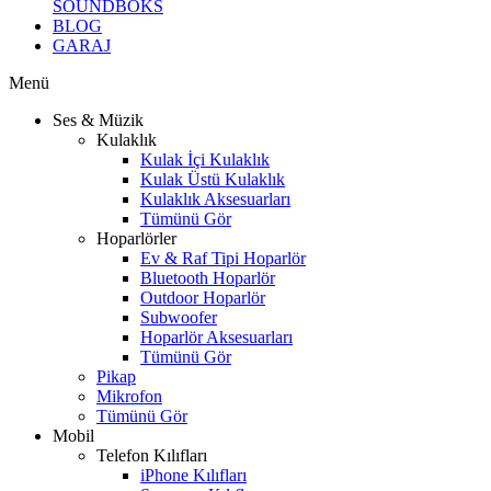
SOUNDBOKS
BLOG
GARAJ
Menü
Ses & Müzik
Kulaklık
Kulak İçi Kulaklık
Kulak Üstü Kulaklık
Kulaklık Aksesuarları
Tümünü Gör
Hoparlörler
Ev & Raf Tipi Hoparlör
Bluetooth Hoparlör
Outdoor Hoparlör
Subwoofer
Hoparlör Aksesuarları
Tümünü Gör
Pikap
Mikrofon
Tümünü Gör
Mobil
Telefon Kılıfları
iPhone Kılıfları