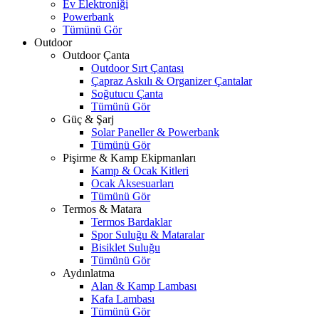
Ev Elektroniği
Powerbank
Tümünü Gör
Outdoor
Outdoor Çanta
Outdoor Sırt Çantası
Çapraz Askılı & Organizer Çantalar
Soğutucu Çanta
Tümünü Gör
Güç & Şarj
Solar Paneller & Powerbank
Tümünü Gör
Pişirme & Kamp Ekipmanları
Kamp & Ocak Kitleri
Ocak Aksesuarları
Tümünü Gör
Termos & Matara
Termos Bardaklar
Spor Suluğu & Mataralar
Bisiklet Suluğu
Tümünü Gör
Aydınlatma
Alan & Kamp Lambası
Kafa Lambası
Tümünü Gör