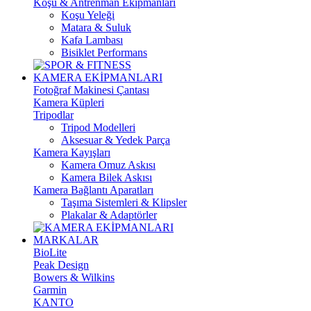
Koşu & Antrenman Ekipmanları
Koşu Yeleği
Matara & Suluk
Kafa Lambası
Bisiklet Performans
KAMERA EKİPMANLARI
Fotoğraf Makinesi Çantası
Kamera Küpleri
Tripodlar
Tripod Modelleri
Aksesuar & Yedek Parça
Kamera Kayışları
Kamera Omuz Askısı
Kamera Bilek Askısı
Kamera Bağlantı Aparatları
Taşıma Sistemleri & Klipsler
Plakalar & Adaptörler
MARKALAR
BioLite
Peak Design
Bowers & Wilkins
Garmin
KANTO