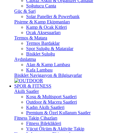
Çapraz Askılı & Organizer Çantalar
Soğutucu Çanta
Güç & Şarj
Solar Paneller & Powerbank
Pişirme & Kamp Ekipmanları
Kamp & Ocak Kitleri
Ocak Aksesuarları
Termos & Matara
Termos Bardaklar
Spor Suluğu & Mataralar
Bisiklet Suluğu
Aydınlatma
Alan & Kamp Lambası
Kafa Lambası
Bisiklet Navigasyon & Bilgisayarlar
SPOR & FITNESS
Akıllı Saatler
Koşu & Multisport Saatleri
Outdoor & Macera Saatleri
Kadın Akıllı Saatleri
Premium & Özel Kullanım Saatler
Fitness Takip Cihazları
Fitness Bileklikleri
Vücut Ölçüm & Aktivite Takip