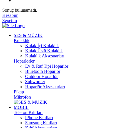
Sonuç bulunamadı.
Hesabım
Sepetim
SES & MÜZİK
Kulaklık
Kulak İçi Kulaklık
Kulak Üstü Kulaklık
Kulaklık Aksesuarları
Hoparlörler
Ev & Raf Tipi Hoparlör
Bluetooth Hoparlör
Outdoor Hoparlör
Subwoofer
Hoparlör Aksesuarları
Pikap
Mikrofon
MOBİL
Telefon Kılıfları
iPhone Kılıfları
Samsung Kılıfları
Kılıf Aksesuarları