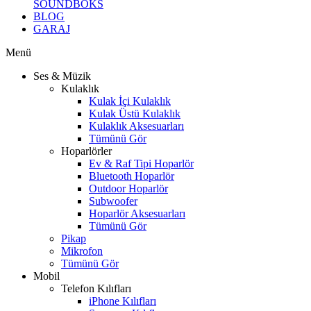
SOUNDBOKS
BLOG
GARAJ
Menü
Ses & Müzik
Kulaklık
Kulak İçi Kulaklık
Kulak Üstü Kulaklık
Kulaklık Aksesuarları
Tümünü Gör
Hoparlörler
Ev & Raf Tipi Hoparlör
Bluetooth Hoparlör
Outdoor Hoparlör
Subwoofer
Hoparlör Aksesuarları
Tümünü Gör
Pikap
Mikrofon
Tümünü Gör
Mobil
Telefon Kılıfları
iPhone Kılıfları