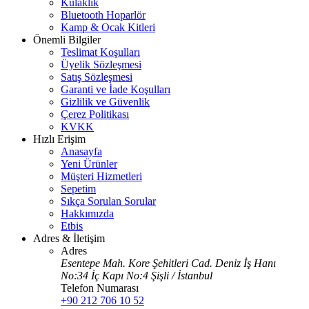
Kulaklık
Bluetooth Hoparlör
Kamp & Ocak Kitleri
Önemli Bilgiler
Teslimat Koşulları
Üyelik Sözleşmesi
Satış Sözleşmesi
Garanti ve İade Koşulları
Gizlilik ve Güvenlik
Çerez Politikası
KVKK
Hızlı Erişim
Anasayfa
Yeni Ürünler
Müşteri Hizmetleri
Sepetim
Sıkça Sorulan Sorular
Hakkımızda
Etbis
Adres & İletişim
Adres
Esentepe Mah. Kore Şehitleri Cad. Deniz İş Hanı
No:34 İç Kapı No:4 Şişli / İstanbul
Telefon Numarası
+90 212 706 10 52