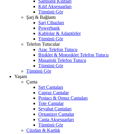
Samsung Kılıfları
Kılıf Aksesuarları
Tümünü Gör
Şarj & Bağlantı
Şarj Cihazları
Powerbank
Kablolar & Adaptörler
Tümünü Gör
Telefon Tutucular
Araç Telefon Tutucu
Bisiklet & Motosiklet Telefon Tutucu
Masaüstü Telefon Tutucu
Tümünü Gör
Tümünü Gör
Yaşam
Çanta
Sırt Çantaları
Çapraz Çantalar
Postacı & Omuz Çantaları
Tote Çantalar
Seyahat Çantaları
Organizer Çantalar
Çanta Aksesuarları
Tümünü Gör
Cüzdan & Kartlık