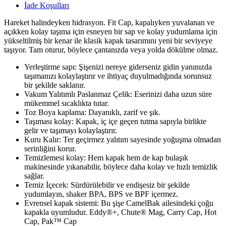
İade Koşulları
Hareket halindeyken hidrasyon. Fit Cap, kapalıyken yuvalanan ve
açıkken kolay taşıma için esneyen bir sap ve kolay yudumlama için
yükseltilmiş bir kenar ile klasik kapak tasarımını yeni bir seviyeye
taşıyor. Tam oturur, böylece çantanızda veya yolda dökülme olmaz.
Yerleştirme sapı: Şişenizi nereye giderseniz gidin yanınızda
taşımanızı kolaylaştırır ve ihtiyaç duyulmadığında sorunsuz
bir şekilde saklanır.
Vakum Yalıtımlı Paslanmaz Çelik: Eserinizi daha uzun süre
mükemmel sıcaklıkta tutar.
Toz Boya kaplama: Dayanıklı, zarif ve şık.
Taşıması kolay: Kapak, iç içe geçen tutma sapıyla birlikte
gelir ve taşımayı kolaylaştırır.
Kuru Kalır: Ter geçirmez yalıtım sayesinde yoğuşma olmadan
serinliğini korur.
Temizlemesi kolay: Hem kapak hem de kap bulaşık
makinesinde yıkanabilir, böylece daha kolay ve hızlı temizlik
sağlar.
Temiz İçecek: Sürdürülebilir ve endişesiz bir şekilde
yudumlayın, shaker BPA, BPS ve BPF içermez.
Evrensel kapak sistemi: Bu şişe CamelBak ailesindeki çoğu
kapakla uyumludur. Eddy®+, Chute® Mag, Carry Cap, Hot
Cap, Pak™ Cap