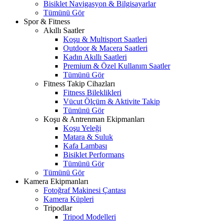
Bisiklet Navigasyon & Bilgisayarlar
Tümünü Gör
Spor & Fitness
Akıllı Saatler
Koşu & Multisport Saatleri
Outdoor & Macera Saatleri
Kadın Akıllı Saatleri
Premium & Özel Kullanım Saatler
Tümünü Gör
Fitness Takip Cihazları
Fitness Bileklikleri
Vücut Ölçüm & Aktivite Takip
Tümünü Gör
Koşu & Antrenman Ekipmanları
Koşu Yeleği
Matara & Suluk
Kafa Lambası
Bisiklet Performans
Tümünü Gör
Tümünü Gör
Kamera Ekipmanları
Fotoğraf Makinesi Çantası
Kamera Küpleri
Tripodlar
Tripod Modelleri