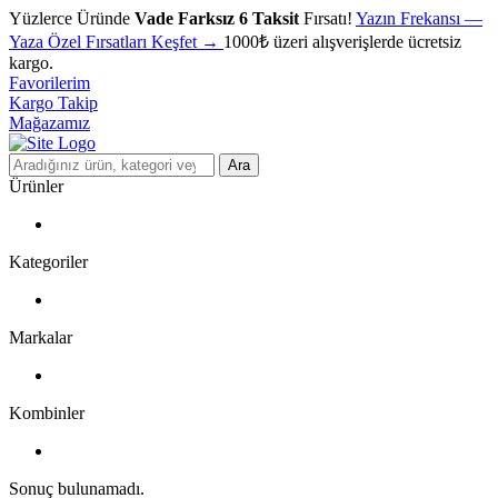
Yüzlerce Üründe
Vade Farksız 6 Taksit
Fırsatı!
Yazın Frekansı
—
Yaza Özel Fırsatları Keşfet
→
1000₺ üzeri alışverişlerde ücretsiz
kargo.
Favorilerim
Kargo Takip
Mağazamız
Ara
Ürünler
Kategoriler
Markalar
Kombinler
Sonuç bulunamadı.