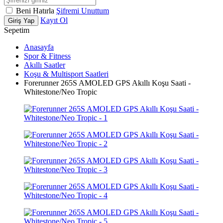
Beni Hatırla
Şifremi Unuttum
Kayıt Ol
Giriş Yap
Sepetim
Anasayfa
Spor & Fitness
Akıllı Saatler
Koşu & Multisport Saatleri
Forerunner 265S AMOLED GPS Akıllı Koşu Saati -
Whitestone/Neo Tropic