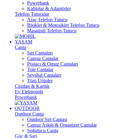
Powerbank
Kablolar & Adaptörler
Telefon Tutucular
Araç Telefon Tutucu
Bisiklet & Motosiklet Telefon Tutucu
Masaüstü Telefon Tutucu
YAŞAM
Çanta
Sırt Çantaları
Çapraz Çantalar
Postacı & Omuz Çantaları
Tote Çantalar
Seyahat Çantaları
Tüm Ürünler
Cüzdan & Kartlık
Ev Elektroniği
Powerbank
OUTDOOR
Outdoor Çanta
Outdoor Sırt Çantası
Çapraz Askılı & Organizer Çantalar
Soğutucu Çanta
Güç & Şarj