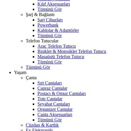
Kılıf Aksesuarları
Tümünü Gör
Şarj & Bağlantı
Şarj Cihazları
Powerbank
Kablolar & Adaptörler
Tümünü Gör
Telefon Tutucular
Araç Telefon Tutucu
Bisiklet & Motosiklet Telefon Tutucu
Masaüstü Telefon Tutucu
Tümünü Gör
Tümünü Gör
Yaşam
Çanta
Sırt Çantaları
Çapraz Çantalar
Postacı & Omuz Çantaları
Tote Çantalar
Seyahat Çantaları
Organizer Çantalar
Çanta Aksesuarları
Tümünü Gör
Cüzdan & Kartlık
Ev Elektroniği