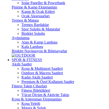
Solar Paneller & Powerbank
Pişirme & Kamp Ekipmanları
Kamp & Ocak Kitleri
Ocak Aksesuarları
Termos & Matara
Termos Bardaklar
Spor Suluğu & Mataralar
Bisiklet Suluğu
Aydınlatma
Alan & Kamp Lambası
Kafa Lambası
Bisiklet Navigasyon & Bilgisayarlar
SPOR & FITNESS
Akıllı Saatler
Koşu & Multisport Saatleri
Outdoor & Macera Saatleri
Kadın Akıllı Saatleri
Premium & Özel Kullanım Saatler
Fitness Takip Cihazları
Fitness Bileklikleri
Vücut Ölçüm & Aktivite Takip
Koşu & Antrenman Ekipmanları
Koşu Yeleği
Matara & Suluk