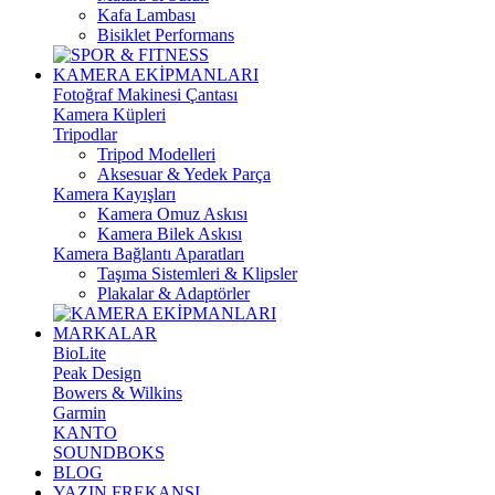
Kafa Lambası
Bisiklet Performans
KAMERA EKİPMANLARI
Fotoğraf Makinesi Çantası
Kamera Küpleri
Tripodlar
Tripod Modelleri
Aksesuar & Yedek Parça
Kamera Kayışları
Kamera Omuz Askısı
Kamera Bilek Askısı
Kamera Bağlantı Aparatları
Taşıma Sistemleri & Klipsler
Plakalar & Adaptörler
MARKALAR
BioLite
Peak Design
Bowers & Wilkins
Garmin
KANTO
SOUNDBOKS
BLOG
YAZIN FREKANSI