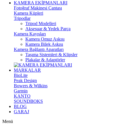
KAMERA EKİPMANLARI
Fotoğraf Makinesi Çantası
Kamera Küpleri
Tripodlar
Tripod Modelleri
Aksesuar & Yedek Parça
Kamera Kayışları
Kamera Omuz Askısı
Kamera Bilek Askısı
Kamera Bağlantı Aparatları
Taşıma Sistemleri & Klipsler
Plakalar & Adaptörler
MARKALAR
BioLite
Peak Design
Bowers & Wilkins
Garmin
KANTO
SOUNDBOKS
BLOG
GARAJ
Menü