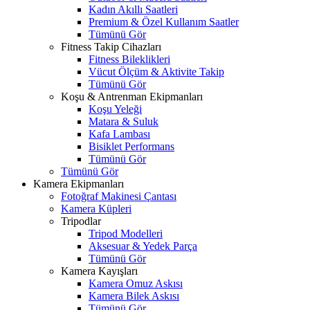
Kadın Akıllı Saatleri
Premium & Özel Kullanım Saatler
Tümünü Gör
Fitness Takip Cihazları
Fitness Bileklikleri
Vücut Ölçüm & Aktivite Takip
Tümünü Gör
Koşu & Antrenman Ekipmanları
Koşu Yeleği
Matara & Suluk
Kafa Lambası
Bisiklet Performans
Tümünü Gör
Tümünü Gör
Kamera Ekipmanları
Fotoğraf Makinesi Çantası
Kamera Küpleri
Tripodlar
Tripod Modelleri
Aksesuar & Yedek Parça
Tümünü Gör
Kamera Kayışları
Kamera Omuz Askısı
Kamera Bilek Askısı
Tümünü Gör