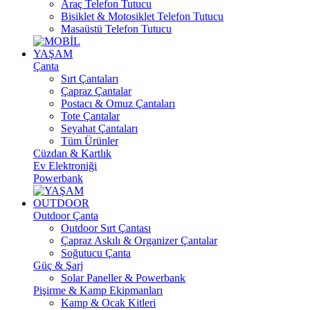
Araç Telefon Tutucu
Bisiklet & Motosiklet Telefon Tutucu
Masaüstü Telefon Tutucu
YAŞAM
Çanta
Sırt Çantaları
Çapraz Çantalar
Postacı & Omuz Çantaları
Tote Çantalar
Seyahat Çantaları
Tüm Ürünler
Cüzdan & Kartlık
Ev Elektroniği
Powerbank
OUTDOOR
Outdoor Çanta
Outdoor Sırt Çantası
Çapraz Askılı & Organizer Çantalar
Soğutucu Çanta
Güç & Şarj
Solar Paneller & Powerbank
Pişirme & Kamp Ekipmanları
Kamp & Ocak Kitleri