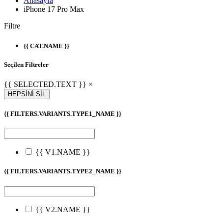
Anasayfa
iPhone 17 Pro Max
Filtre
{{ CAT.NAME }}
Seçilen Filtreler
{{ SELECTED.TEXT }} ×
HEPSİNİ SİL
{{ FILTERS.VARIANTS.TYPE1_NAME }}
{{ V1.NAME }}
{{ FILTERS.VARIANTS.TYPE2_NAME }}
{{ V2.NAME }}