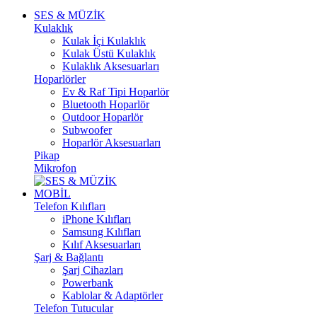
SES & MÜZİK
Kulaklık
Kulak İçi Kulaklık
Kulak Üstü Kulaklık
Kulaklık Aksesuarları
Hoparlörler
Ev & Raf Tipi Hoparlör
Bluetooth Hoparlör
Outdoor Hoparlör
Subwoofer
Hoparlör Aksesuarları
Pikap
Mikrofon
MOBİL
Telefon Kılıfları
iPhone Kılıfları
Samsung Kılıfları
Kılıf Aksesuarları
Şarj & Bağlantı
Şarj Cihazları
Powerbank
Kablolar & Adaptörler
Telefon Tutucular