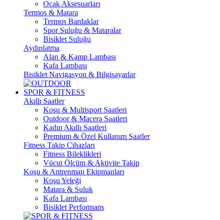
Ocak Aksesuarları
Termos & Matara
Termos Bardaklar
Spor Suluğu & Mataralar
Bisiklet Suluğu
Aydınlatma
Alan & Kamp Lambası
Kafa Lambası
Bisiklet Navigasyon & Bilgisayarlar
SPOR & FITNESS
Akıllı Saatler
Koşu & Multisport Saatleri
Outdoor & Macera Saatleri
Kadın Akıllı Saatleri
Premium & Özel Kullanım Saatler
Fitness Takip Cihazları
Fitness Bileklikleri
Vücut Ölçüm & Aktivite Takip
Koşu & Antrenman Ekipmanları
Koşu Yeleği
Matara & Suluk
Kafa Lambası
Bisiklet Performans