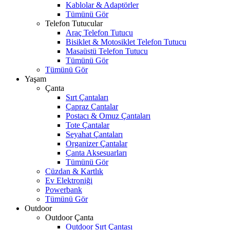
Kablolar & Adaptörler
Tümünü Gör
Telefon Tutucular
Araç Telefon Tutucu
Bisiklet & Motosiklet Telefon Tutucu
Masaüstü Telefon Tutucu
Tümünü Gör
Tümünü Gör
Yaşam
Çanta
Sırt Çantaları
Çapraz Çantalar
Postacı & Omuz Çantaları
Tote Çantalar
Seyahat Çantaları
Organizer Çantalar
Çanta Aksesuarları
Tümünü Gör
Cüzdan & Kartlık
Ev Elektroniği
Powerbank
Tümünü Gör
Outdoor
Outdoor Çanta
Outdoor Sırt Çantası