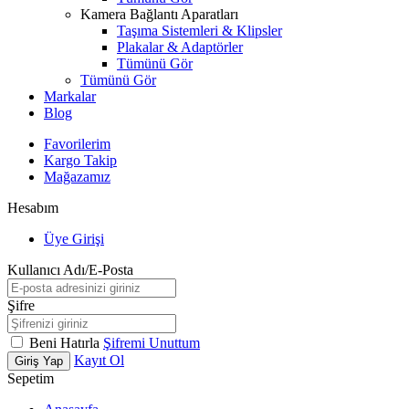
Kamera Bağlantı Aparatları
Taşıma Sistemleri & Klipsler
Plakalar & Adaptörler
Tümünü Gör
Tümünü Gör
Markalar
Blog
Favorilerim
Kargo Takip
Mağazamız
Hesabım
Üye Girişi
Kullanıcı Adı/E-Posta
Şifre
Beni Hatırla
Şifremi Unuttum
Kayıt Ol
Giriş Yap
Sepetim