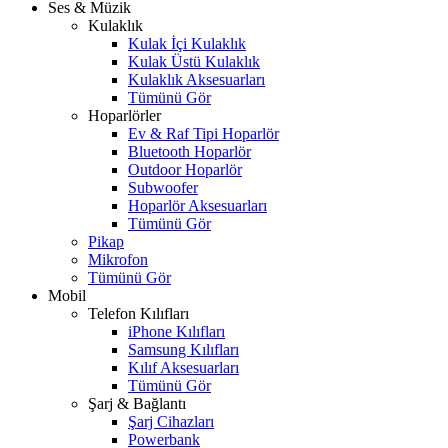
Ses & Müzik
Kulaklık
Kulak İçi Kulaklık
Kulak Üstü Kulaklık
Kulaklık Aksesuarları
Tümünü Gör
Hoparlörler
Ev & Raf Tipi Hoparlör
Bluetooth Hoparlör
Outdoor Hoparlör
Subwoofer
Hoparlör Aksesuarları
Tümünü Gör
Pikap
Mikrofon
Tümünü Gör
Mobil
Telefon Kılıfları
iPhone Kılıfları
Samsung Kılıfları
Kılıf Aksesuarları
Tümünü Gör
Şarj & Bağlantı
Şarj Cihazları
Powerbank