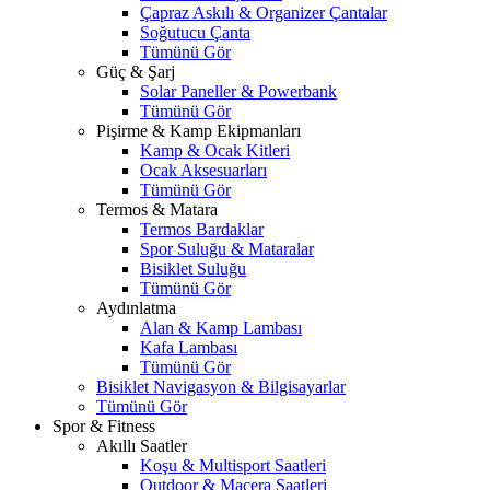
Çapraz Askılı & Organizer Çantalar
Soğutucu Çanta
Tümünü Gör
Güç & Şarj
Solar Paneller & Powerbank
Tümünü Gör
Pişirme & Kamp Ekipmanları
Kamp & Ocak Kitleri
Ocak Aksesuarları
Tümünü Gör
Termos & Matara
Termos Bardaklar
Spor Suluğu & Mataralar
Bisiklet Suluğu
Tümünü Gör
Aydınlatma
Alan & Kamp Lambası
Kafa Lambası
Tümünü Gör
Bisiklet Navigasyon & Bilgisayarlar
Tümünü Gör
Spor & Fitness
Akıllı Saatler
Koşu & Multisport Saatleri
Outdoor & Macera Saatleri