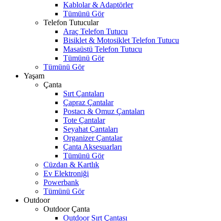
Kablolar & Adaptörler
Tümünü Gör
Telefon Tutucular
Araç Telefon Tutucu
Bisiklet & Motosiklet Telefon Tutucu
Masaüstü Telefon Tutucu
Tümünü Gör
Tümünü Gör
Yaşam
Çanta
Sırt Çantaları
Çapraz Çantalar
Postacı & Omuz Çantaları
Tote Çantalar
Seyahat Çantaları
Organizer Çantalar
Çanta Aksesuarları
Tümünü Gör
Cüzdan & Kartlık
Ev Elektroniği
Powerbank
Tümünü Gör
Outdoor
Outdoor Çanta
Outdoor Sırt Çantası