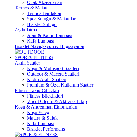
Ocak Aksesuarları
Termos & Matara
Termos Bardaklar
Spor Suluğu & Mataralar
Bisiklet Suluğu
Aydınlatma
Alan & Kamp Lambası
Kafa Lambası
Bisiklet Navigasyon & Bilgisayarlar
SPOR & FITNESS
Akıllı Saatler
Koşu & Multisport Saatleri
Outdoor & Macera Saatleri
Kadın Akıllı Saatleri
Premium & Özel Kullanım Saatler
Fitness Takip Cihazları
Fitness Bileklikleri
Vücut Ölçüm & Aktivite Takip
Koşu & Antrenman Ekipmanları
Koşu Yeleği
Matara & Suluk
Kafa Lambası
Bisiklet Performans