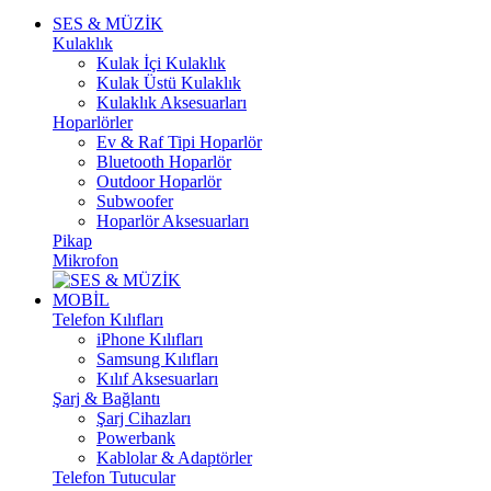
SES & MÜZİK
Kulaklık
Kulak İçi Kulaklık
Kulak Üstü Kulaklık
Kulaklık Aksesuarları
Hoparlörler
Ev & Raf Tipi Hoparlör
Bluetooth Hoparlör
Outdoor Hoparlör
Subwoofer
Hoparlör Aksesuarları
Pikap
Mikrofon
MOBİL
Telefon Kılıfları
iPhone Kılıfları
Samsung Kılıfları
Kılıf Aksesuarları
Şarj & Bağlantı
Şarj Cihazları
Powerbank
Kablolar & Adaptörler
Telefon Tutucular