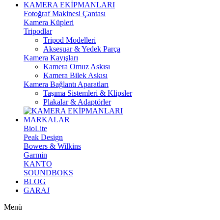
KAMERA EKİPMANLARI
Fotoğraf Makinesi Çantası
Kamera Küpleri
Tripodlar
Tripod Modelleri
Aksesuar & Yedek Parça
Kamera Kayışları
Kamera Omuz Askısı
Kamera Bilek Askısı
Kamera Bağlantı Aparatları
Taşıma Sistemleri & Klipsler
Plakalar & Adaptörler
MARKALAR
BioLite
Peak Design
Bowers & Wilkins
Garmin
KANTO
SOUNDBOKS
BLOG
GARAJ
Menü