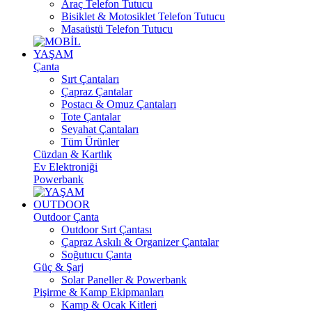
Araç Telefon Tutucu
Bisiklet & Motosiklet Telefon Tutucu
Masaüstü Telefon Tutucu
YAŞAM
Çanta
Sırt Çantaları
Çapraz Çantalar
Postacı & Omuz Çantaları
Tote Çantalar
Seyahat Çantaları
Tüm Ürünler
Cüzdan & Kartlık
Ev Elektroniği
Powerbank
OUTDOOR
Outdoor Çanta
Outdoor Sırt Çantası
Çapraz Askılı & Organizer Çantalar
Soğutucu Çanta
Güç & Şarj
Solar Paneller & Powerbank
Pişirme & Kamp Ekipmanları
Kamp & Ocak Kitleri