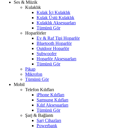
Ses & Müzik
Kulaklık
Kulak İçi Kulaklık
Kulak Üstü Kulaklık
Kulaklık Aksesuarları
Tümünü Gör
Hoparlörler
Ev & Raf Tipi Hoparlör
Bluetooth Hoparlör
Outdoor Hoparlör
Subwoofer
Hoparlör Aksesuarları
Tümünü Gör
Pikap
Mikrofon
Tümünü Gör
Mobil
Telefon Kılıfları
iPhone Kılıfları
Samsung Kılıfları
Kılıf Aksesuarları
Tümünü Gör
Şarj & Bağlantı
Şarj Cihazları
Powerbank