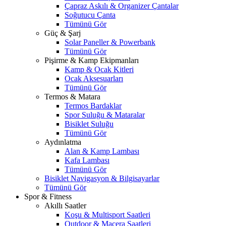
Çapraz Askılı & Organizer Çantalar
Soğutucu Çanta
Tümünü Gör
Güç & Şarj
Solar Paneller & Powerbank
Tümünü Gör
Pişirme & Kamp Ekipmanları
Kamp & Ocak Kitleri
Ocak Aksesuarları
Tümünü Gör
Termos & Matara
Termos Bardaklar
Spor Suluğu & Mataralar
Bisiklet Suluğu
Tümünü Gör
Aydınlatma
Alan & Kamp Lambası
Kafa Lambası
Tümünü Gör
Bisiklet Navigasyon & Bilgisayarlar
Tümünü Gör
Spor & Fitness
Akıllı Saatler
Koşu & Multisport Saatleri
Outdoor & Macera Saatleri