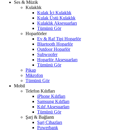
Ses & Müzik
Kulaklık
Kulak İçi Kulaklık
Kulak Üstü Kulaklık
Kulaklık Aksesuarları
Tümünü Gör
Hoparlörler
Ev & Raf Tipi Hoparlör
Bluetooth Hoparlör
Outdoor Hoparlör
Subwoofer
Hoparlör Aksesuarları
Tümünü Gör
Pikap
Mikrofon
Tümünü Gör
Mobil
Telefon Kılıfları
iPhone Kılıfları
Samsung Kılıfları
Kılıf Aksesuarları
Tümünü Gör
Şarj & Bağlantı
Şarj Cihazları
Powerbank