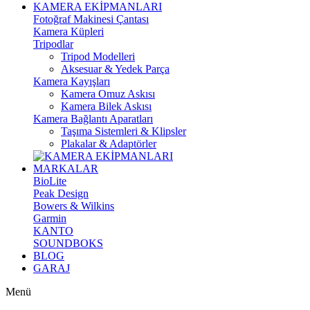
KAMERA EKİPMANLARI
Fotoğraf Makinesi Çantası
Kamera Küpleri
Tripodlar
Tripod Modelleri
Aksesuar & Yedek Parça
Kamera Kayışları
Kamera Omuz Askısı
Kamera Bilek Askısı
Kamera Bağlantı Aparatları
Taşıma Sistemleri & Klipsler
Plakalar & Adaptörler
MARKALAR
BioLite
Peak Design
Bowers & Wilkins
Garmin
KANTO
SOUNDBOKS
BLOG
GARAJ
Menü