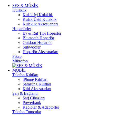
SES & MÜZİK
Kulaklık
Kulak İçi Kulaklık
Kulak Üstü Kulaklık
Kulaklık Aksesuarları
Hoparlörler
Ev & Raf Tipi Hoparlör
Bluetooth Hoparlör
Outdoor Hoparlör
Subwoofer
Hoparlör Aksesuarları
Pikap
Mikrofon
MOBİL
Telefon Kılıfları
iPhone Kılıfları
Samsung Kılıfları
Kılıf Aksesuarları
Şarj & Bağlantı
Şarj Cihazları
Powerbank
Kablolar & Adaptörler
Telefon Tutucular