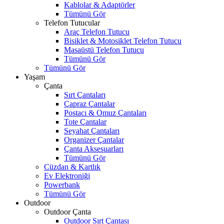
Kablolar & Adaptörler
Tümünü Gör
Telefon Tutucular
Araç Telefon Tutucu
Bisiklet & Motosiklet Telefon Tutucu
Masaüstü Telefon Tutucu
Tümünü Gör
Tümünü Gör
Yaşam
Çanta
Sırt Çantaları
Çapraz Çantalar
Postacı & Omuz Çantaları
Tote Çantalar
Seyahat Çantaları
Organizer Çantalar
Çanta Aksesuarları
Tümünü Gör
Cüzdan & Kartlık
Ev Elektroniği
Powerbank
Tümünü Gör
Outdoor
Outdoor Çanta
Outdoor Sırt Çantası