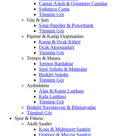
Çapraz Askılı & Organizer Çantalar
Soğutucu Çanta
Tümünü Gör
Güç & Şarj
Solar Paneller & Powerbank
Tümünü Gör
Pişirme & Kamp Ekipmanları
Kamp & Ocak Kitleri
Ocak Aksesuarları
Tümünü Gör
Termos & Matara
Termos Bardaklar
Spor Suluğu & Mataralar
Bisiklet Suluğu
Tümünü Gör
Aydınlatma
Alan & Kamp Lambası
Kafa Lambası
Tümünü Gör
Bisiklet Navigasyon & Bilgisayarlar
Tümünü Gör
Spor & Fitness
Akıllı Saatler
Koşu & Multisport Saatleri
Outdoor & Macera Saatleri