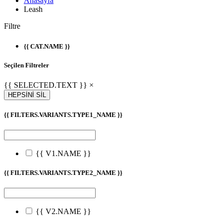
Anasayfa
Leash
Filtre
{{ CAT.NAME }}
Seçilen Filtreler
{{ SELECTED.TEXT }} ×
HEPSİNİ SİL
{{ FILTERS.VARIANTS.TYPE1_NAME }}
{{ V1.NAME }}
{{ FILTERS.VARIANTS.TYPE2_NAME }}
{{ V2.NAME }}