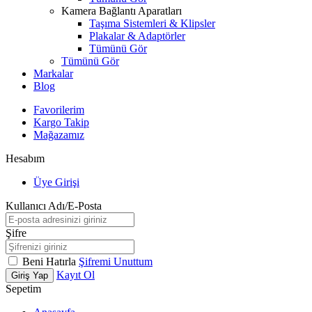
Kamera Bağlantı Aparatları
Taşıma Sistemleri & Klipsler
Plakalar & Adaptörler
Tümünü Gör
Tümünü Gör
Markalar
Blog
Favorilerim
Kargo Takip
Mağazamız
Hesabım
Üye Girişi
Kullanıcı Adı/E-Posta
Şifre
Beni Hatırla
Şifremi Unuttum
Kayıt Ol
Giriş Yap
Sepetim