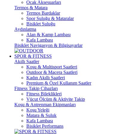
Ocak Aksesuarları
Termos & Matara
Termos Bardaklar
Spor Suluğu & Mataralar
Bisiklet Suluğu
Aydınlatma
Alan & Kamp Lambası
Kafa Lambası
Bisiklet Navigasyon & Bilgisayarlar
SPOR & FITNESS
Akıllı Saatler
Koşu & Multisport Saatleri
Outdoor & Macera Saatleri
Kadın Akıllı Saatleri
Premium & Özel Kullanım Saatler
Fitness Takip Cihazları
Fitness Bileklikleri
Vücut Ölçüm & Aktivite Takip
Koşu & Antrenman Ekipmanları
Koşu Yeleği
Matara & Suluk
Kafa Lambası
Bisiklet Performans