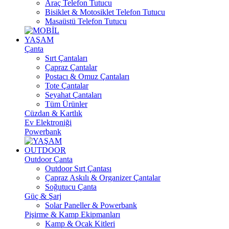
Araç Telefon Tutucu
Bisiklet & Motosiklet Telefon Tutucu
Masaüstü Telefon Tutucu
YAŞAM
Çanta
Sırt Çantaları
Çapraz Çantalar
Postacı & Omuz Çantaları
Tote Çantalar
Seyahat Çantaları
Tüm Ürünler
Cüzdan & Kartlık
Ev Elektroniği
Powerbank
OUTDOOR
Outdoor Çanta
Outdoor Sırt Çantası
Çapraz Askılı & Organizer Çantalar
Soğutucu Çanta
Güç & Şarj
Solar Paneller & Powerbank
Pişirme & Kamp Ekipmanları
Kamp & Ocak Kitleri