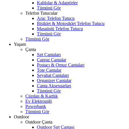
Kablolar & Adaptörler
Tümünü Gör
Telefon Tutucular
Araç Telefon Tutucu
Bisiklet & Motosiklet Telefon Tutucu
Masaüstü Telefon Tutucu
Tümünü Gör
Tümünü Gör
Yaşam
Çanta
Sırt Çantaları
Çapraz Çantalar
Postacı & Omuz Çantaları
Tote Çantalar
Seyahat Çantaları
Organizer Çantalar
Çanta Aksesuarları
Tümünü Gör
Cüzdan & Kartlık
Ev Elektroniği
Powerbank
Tümünü Gör
Outdoor
Outdoor Çanta
Outdoor Sırt Çantası