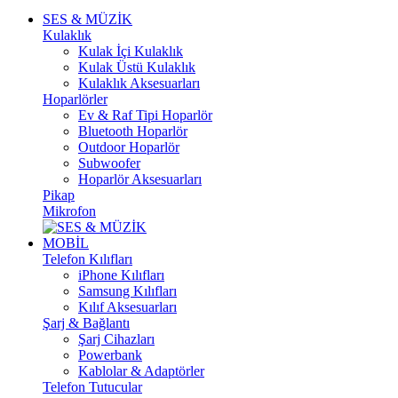
SES & MÜZİK
Kulaklık
Kulak İçi Kulaklık
Kulak Üstü Kulaklık
Kulaklık Aksesuarları
Hoparlörler
Ev & Raf Tipi Hoparlör
Bluetooth Hoparlör
Outdoor Hoparlör
Subwoofer
Hoparlör Aksesuarları
Pikap
Mikrofon
MOBİL
Telefon Kılıfları
iPhone Kılıfları
Samsung Kılıfları
Kılıf Aksesuarları
Şarj & Bağlantı
Şarj Cihazları
Powerbank
Kablolar & Adaptörler
Telefon Tutucular