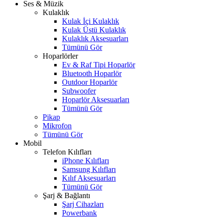
Ses & Müzik
Kulaklık
Kulak İçi Kulaklık
Kulak Üstü Kulaklık
Kulaklık Aksesuarları
Tümünü Gör
Hoparlörler
Ev & Raf Tipi Hoparlör
Bluetooth Hoparlör
Outdoor Hoparlör
Subwoofer
Hoparlör Aksesuarları
Tümünü Gör
Pikap
Mikrofon
Tümünü Gör
Mobil
Telefon Kılıfları
iPhone Kılıfları
Samsung Kılıfları
Kılıf Aksesuarları
Tümünü Gör
Şarj & Bağlantı
Şarj Cihazları
Powerbank