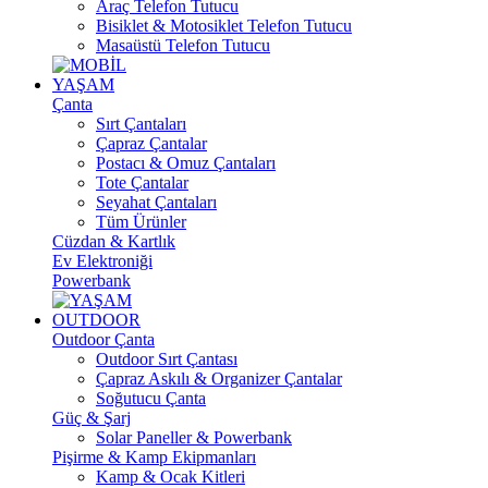
Araç Telefon Tutucu
Bisiklet & Motosiklet Telefon Tutucu
Masaüstü Telefon Tutucu
YAŞAM
Çanta
Sırt Çantaları
Çapraz Çantalar
Postacı & Omuz Çantaları
Tote Çantalar
Seyahat Çantaları
Tüm Ürünler
Cüzdan & Kartlık
Ev Elektroniği
Powerbank
OUTDOOR
Outdoor Çanta
Outdoor Sırt Çantası
Çapraz Askılı & Organizer Çantalar
Soğutucu Çanta
Güç & Şarj
Solar Paneller & Powerbank
Pişirme & Kamp Ekipmanları
Kamp & Ocak Kitleri