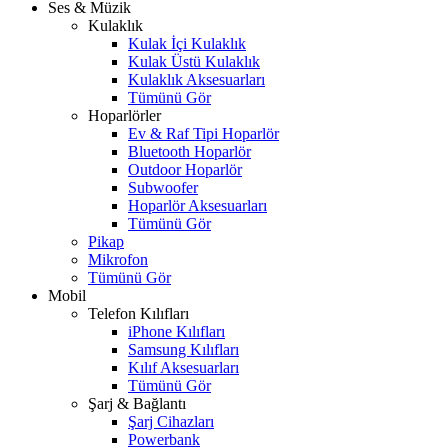
Ses & Müzik
Kulaklık
Kulak İçi Kulaklık
Kulak Üstü Kulaklık
Kulaklık Aksesuarları
Tümünü Gör
Hoparlörler
Ev & Raf Tipi Hoparlör
Bluetooth Hoparlör
Outdoor Hoparlör
Subwoofer
Hoparlör Aksesuarları
Tümünü Gör
Pikap
Mikrofon
Tümünü Gör
Mobil
Telefon Kılıfları
iPhone Kılıfları
Samsung Kılıfları
Kılıf Aksesuarları
Tümünü Gör
Şarj & Bağlantı
Şarj Cihazları
Powerbank