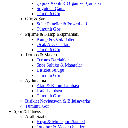
Çapraz Askılı & Organizer Çantalar
Soğutucu Çanta
Tümünü Gör
Güç & Şarj
Solar Paneller & Powerbank
Tümünü Gör
Pişirme & Kamp Ekipmanları
Kamp & Ocak Kitleri
Ocak Aksesuarları
Tümünü Gör
Termos & Matara
Termos Bardaklar
Spor Suluğu & Mataralar
Bisiklet Suluğu
Tümünü Gör
Aydınlatma
Alan & Kamp Lambası
Kafa Lambası
Tümünü Gör
Bisiklet Navigasyon & Bilgisayarlar
Tümünü Gör
Spor & Fitness
Akıllı Saatler
Koşu & Multisport Saatleri
Outdoor & Macera Saatleri