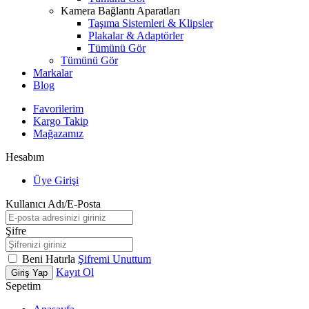
Kamera Bağlantı Aparatları
Taşıma Sistemleri & Klipsler
Plakalar & Adaptörler
Tümünü Gör
Tümünü Gör
Markalar
Blog
Favorilerim
Kargo Takip
Mağazamız
Hesabım
Üye Girişi
Kullanıcı Adı/E-Posta
Şifre
Beni Hatırla
Şifremi Unuttum
Kayıt Ol
Giriş Yap
Sepetim