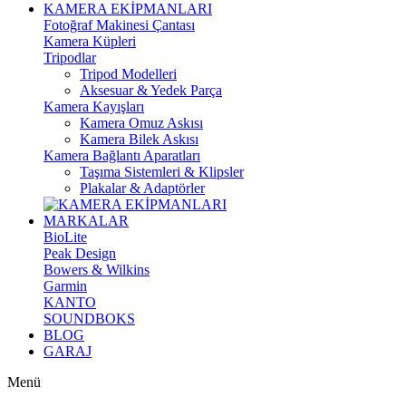
KAMERA EKİPMANLARI
Fotoğraf Makinesi Çantası
Kamera Küpleri
Tripodlar
Tripod Modelleri
Aksesuar & Yedek Parça
Kamera Kayışları
Kamera Omuz Askısı
Kamera Bilek Askısı
Kamera Bağlantı Aparatları
Taşıma Sistemleri & Klipsler
Plakalar & Adaptörler
MARKALAR
BioLite
Peak Design
Bowers & Wilkins
Garmin
KANTO
SOUNDBOKS
BLOG
GARAJ
Menü