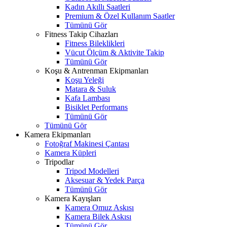
Kadın Akıllı Saatleri
Premium & Özel Kullanım Saatler
Tümünü Gör
Fitness Takip Cihazları
Fitness Bileklikleri
Vücut Ölçüm & Aktivite Takip
Tümünü Gör
Koşu & Antrenman Ekipmanları
Koşu Yeleği
Matara & Suluk
Kafa Lambası
Bisiklet Performans
Tümünü Gör
Tümünü Gör
Kamera Ekipmanları
Fotoğraf Makinesi Çantası
Kamera Küpleri
Tripodlar
Tripod Modelleri
Aksesuar & Yedek Parça
Tümünü Gör
Kamera Kayışları
Kamera Omuz Askısı
Kamera Bilek Askısı
Tümünü Gör