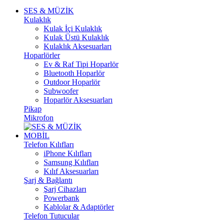
SES & MÜZİK
Kulaklık
Kulak İçi Kulaklık
Kulak Üstü Kulaklık
Kulaklık Aksesuarları
Hoparlörler
Ev & Raf Tipi Hoparlör
Bluetooth Hoparlör
Outdoor Hoparlör
Subwoofer
Hoparlör Aksesuarları
Pikap
Mikrofon
MOBİL
Telefon Kılıfları
iPhone Kılıfları
Samsung Kılıfları
Kılıf Aksesuarları
Şarj & Bağlantı
Şarj Cihazları
Powerbank
Kablolar & Adaptörler
Telefon Tutucular