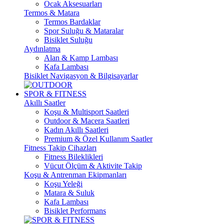
Ocak Aksesuarları
Termos & Matara
Termos Bardaklar
Spor Suluğu & Mataralar
Bisiklet Suluğu
Aydınlatma
Alan & Kamp Lambası
Kafa Lambası
Bisiklet Navigasyon & Bilgisayarlar
SPOR & FITNESS
Akıllı Saatler
Koşu & Multisport Saatleri
Outdoor & Macera Saatleri
Kadın Akıllı Saatleri
Premium & Özel Kullanım Saatler
Fitness Takip Cihazları
Fitness Bileklikleri
Vücut Ölçüm & Aktivite Takip
Koşu & Antrenman Ekipmanları
Koşu Yeleği
Matara & Suluk
Kafa Lambası
Bisiklet Performans