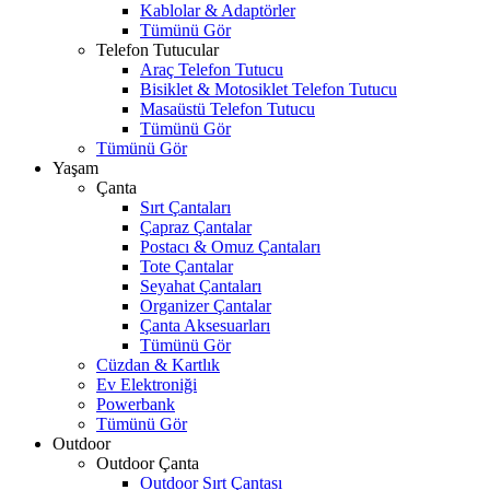
Kablolar & Adaptörler
Tümünü Gör
Telefon Tutucular
Araç Telefon Tutucu
Bisiklet & Motosiklet Telefon Tutucu
Masaüstü Telefon Tutucu
Tümünü Gör
Tümünü Gör
Yaşam
Çanta
Sırt Çantaları
Çapraz Çantalar
Postacı & Omuz Çantaları
Tote Çantalar
Seyahat Çantaları
Organizer Çantalar
Çanta Aksesuarları
Tümünü Gör
Cüzdan & Kartlık
Ev Elektroniği
Powerbank
Tümünü Gör
Outdoor
Outdoor Çanta
Outdoor Sırt Çantası