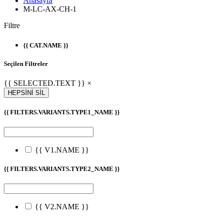
Anasayfa
M-LC-AX-CH-1
Filtre
{{ CAT.NAME }}
Seçilen Filtreler
{{ SELECTED.TEXT }} ×
HEPSİNİ SİL
{{ FILTERS.VARIANTS.TYPE1_NAME }}
{{ V1.NAME }}
{{ FILTERS.VARIANTS.TYPE2_NAME }}
{{ V2.NAME }}