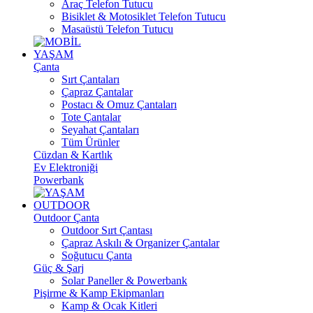
Araç Telefon Tutucu
Bisiklet & Motosiklet Telefon Tutucu
Masaüstü Telefon Tutucu
YAŞAM
Çanta
Sırt Çantaları
Çapraz Çantalar
Postacı & Omuz Çantaları
Tote Çantalar
Seyahat Çantaları
Tüm Ürünler
Cüzdan & Kartlık
Ev Elektroniği
Powerbank
OUTDOOR
Outdoor Çanta
Outdoor Sırt Çantası
Çapraz Askılı & Organizer Çantalar
Soğutucu Çanta
Güç & Şarj
Solar Paneller & Powerbank
Pişirme & Kamp Ekipmanları
Kamp & Ocak Kitleri