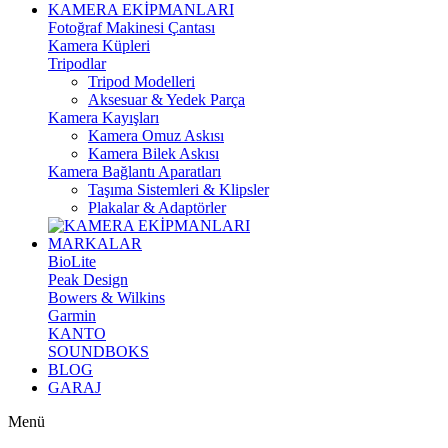
KAMERA EKİPMANLARI
Fotoğraf Makinesi Çantası
Kamera Küpleri
Tripodlar
Tripod Modelleri
Aksesuar & Yedek Parça
Kamera Kayışları
Kamera Omuz Askısı
Kamera Bilek Askısı
Kamera Bağlantı Aparatları
Taşıma Sistemleri & Klipsler
Plakalar & Adaptörler
MARKALAR
BioLite
Peak Design
Bowers & Wilkins
Garmin
KANTO
SOUNDBOKS
BLOG
GARAJ
Menü