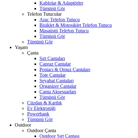
Kablolar & Adaptörler
Tümünü Gör
Telefon Tutucular
Araç Telefon Tutucu
Bisiklet & Motosiklet Telefon Tutucu
Masaüstü Telefon Tutucu
Tümünü Gör
Tümünü Gör
Yaşam
Çanta
Sırt Çantaları
Çapraz Çantalar
Postacı & Omuz Çantaları
Tote Çantalar
Seyahat Çantaları
Organizer Çantalar
Çanta Aksesuarları
Tümünü Gör
Cüzdan & Kartlık
Ev Elektroniği
Powerbank
Tümünü Gör
Outdoor
Outdoor Çanta
Outdoor Sırt Çantası