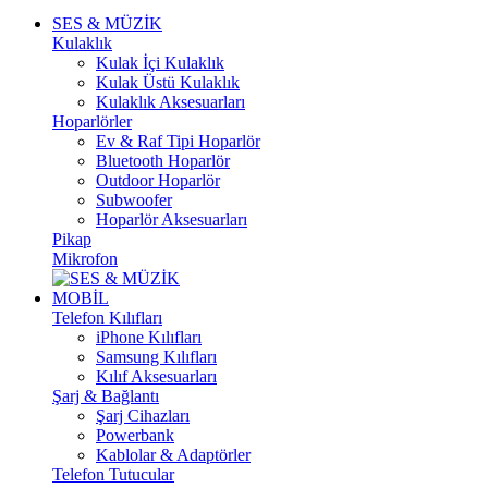
SES & MÜZİK
Kulaklık
Kulak İçi Kulaklık
Kulak Üstü Kulaklık
Kulaklık Aksesuarları
Hoparlörler
Ev & Raf Tipi Hoparlör
Bluetooth Hoparlör
Outdoor Hoparlör
Subwoofer
Hoparlör Aksesuarları
Pikap
Mikrofon
MOBİL
Telefon Kılıfları
iPhone Kılıfları
Samsung Kılıfları
Kılıf Aksesuarları
Şarj & Bağlantı
Şarj Cihazları
Powerbank
Kablolar & Adaptörler
Telefon Tutucular