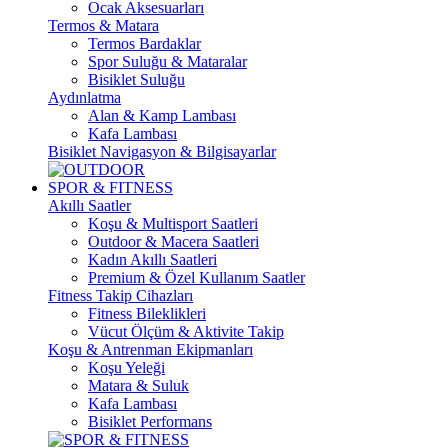
Ocak Aksesuarları
Termos & Matara
Termos Bardaklar
Spor Suluğu & Mataralar
Bisiklet Suluğu
Aydınlatma
Alan & Kamp Lambası
Kafa Lambası
Bisiklet Navigasyon & Bilgisayarlar
SPOR & FITNESS
Akıllı Saatler
Koşu & Multisport Saatleri
Outdoor & Macera Saatleri
Kadın Akıllı Saatleri
Premium & Özel Kullanım Saatler
Fitness Takip Cihazları
Fitness Bileklikleri
Vücut Ölçüm & Aktivite Takip
Koşu & Antrenman Ekipmanları
Koşu Yeleği
Matara & Suluk
Kafa Lambası
Bisiklet Performans