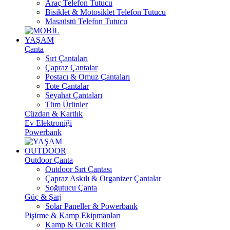
Araç Telefon Tutucu
Bisiklet & Motosiklet Telefon Tutucu
Masaüstü Telefon Tutucu
YAŞAM
Çanta
Sırt Çantaları
Çapraz Çantalar
Postacı & Omuz Çantaları
Tote Çantalar
Seyahat Çantaları
Tüm Ürünler
Cüzdan & Kartlık
Ev Elektroniği
Powerbank
OUTDOOR
Outdoor Çanta
Outdoor Sırt Çantası
Çapraz Askılı & Organizer Çantalar
Soğutucu Çanta
Güç & Şarj
Solar Paneller & Powerbank
Pişirme & Kamp Ekipmanları
Kamp & Ocak Kitleri