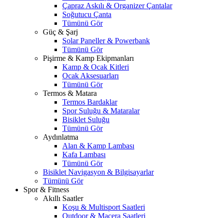
Çapraz Askılı & Organizer Çantalar
Soğutucu Çanta
Tümünü Gör
Güç & Şarj
Solar Paneller & Powerbank
Tümünü Gör
Pişirme & Kamp Ekipmanları
Kamp & Ocak Kitleri
Ocak Aksesuarları
Tümünü Gör
Termos & Matara
Termos Bardaklar
Spor Suluğu & Mataralar
Bisiklet Suluğu
Tümünü Gör
Aydınlatma
Alan & Kamp Lambası
Kafa Lambası
Tümünü Gör
Bisiklet Navigasyon & Bilgisayarlar
Tümünü Gör
Spor & Fitness
Akıllı Saatler
Koşu & Multisport Saatleri
Outdoor & Macera Saatleri