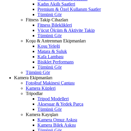
Kadın Akıllı Saatleri
Premium & Özel Kullanım Saatler
Tümünü Gör
Fitness Takip Cihazları
Fitness Bileklikleri
Vücut Ölçüm & Aktivite Takip
Tümünü Gör
Koşu & Antrenman Ekipmanları
Koşu Yeleği
Matara & Suluk
Kafa Lambası
Bisiklet Performans
Tümünü Gör
Tümünü Gör
Kamera Ekipmanları
Fotoğraf Makinesi Çantası
Kamera Küpleri
Tripodlar
Tripod Modelleri
Aksesuar & Yedek Parça
Tümünü Gör
Kamera Kayışları
Kamera Omuz Askısı
Kamera Bilek Askısı
Tümünü Gör