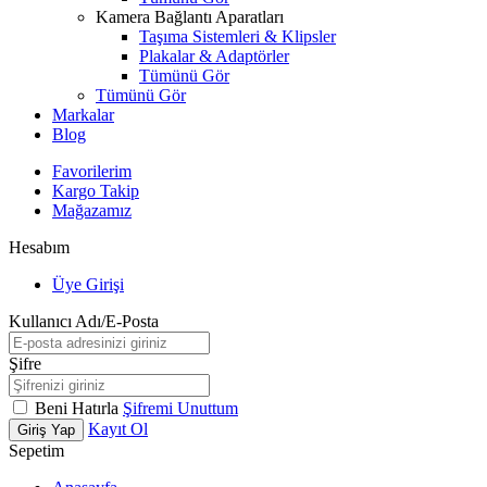
Kamera Bağlantı Aparatları
Taşıma Sistemleri & Klipsler
Plakalar & Adaptörler
Tümünü Gör
Tümünü Gör
Markalar
Blog
Favorilerim
Kargo Takip
Mağazamız
Hesabım
Üye Girişi
Kullanıcı Adı/E-Posta
Şifre
Beni Hatırla
Şifremi Unuttum
Kayıt Ol
Giriş Yap
Sepetim