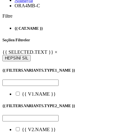
Anasayfa
ORA4MB-C
Filtre
{{ CAT.NAME }}
Seçilen Filtreler
{{ SELECTED.TEXT }} ×
HEPSİNİ SİL
{{ FILTERS.VARIANTS.TYPE1_NAME }}
{{ V1.NAME }}
{{ FILTERS.VARIANTS.TYPE2_NAME }}
{{ V2.NAME }}