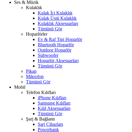
Ses & Müzik
Kulaklık
Kulak İçi Kulaklık
Kulak Üstü Kulaklık
Kulaklık Aksesuarları
Tümünü Gör
Hoparlörler
Ev & Raf Tipi Hoparlör
Bluetooth Hoparlör
Outdoor Hoparlör
Subwoofer
Hoparlör Aksesuarları
Tümünü Gör
Pikap
Mikrofon
Tümünü Gör
Mobil
Telefon Kılıfları
iPhone Kılıfları
Samsung Kılıfları
Kılıf Aksesuarları
Tümünü Gör
Şarj & Bağlantı
Şarj Cihazları
Powerbank