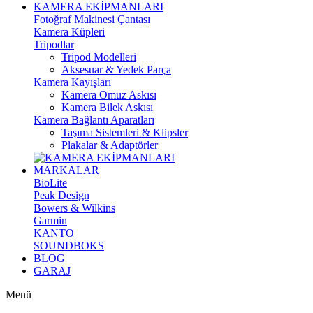
KAMERA EKİPMANLARI
Fotoğraf Makinesi Çantası
Kamera Küpleri
Tripodlar
Tripod Modelleri
Aksesuar & Yedek Parça
Kamera Kayışları
Kamera Omuz Askısı
Kamera Bilek Askısı
Kamera Bağlantı Aparatları
Taşıma Sistemleri & Klipsler
Plakalar & Adaptörler
MARKALAR
BioLite
Peak Design
Bowers & Wilkins
Garmin
KANTO
SOUNDBOKS
BLOG
GARAJ
Menü