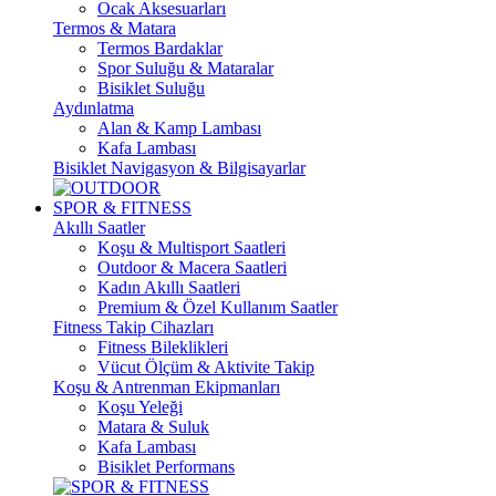
Ocak Aksesuarları
Termos & Matara
Termos Bardaklar
Spor Suluğu & Mataralar
Bisiklet Suluğu
Aydınlatma
Alan & Kamp Lambası
Kafa Lambası
Bisiklet Navigasyon & Bilgisayarlar
SPOR & FITNESS
Akıllı Saatler
Koşu & Multisport Saatleri
Outdoor & Macera Saatleri
Kadın Akıllı Saatleri
Premium & Özel Kullanım Saatler
Fitness Takip Cihazları
Fitness Bileklikleri
Vücut Ölçüm & Aktivite Takip
Koşu & Antrenman Ekipmanları
Koşu Yeleği
Matara & Suluk
Kafa Lambası
Bisiklet Performans