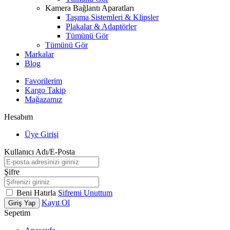
Kamera Bağlantı Aparatları
Taşıma Sistemleri & Klipsler
Plakalar & Adaptörler
Tümünü Gör
Tümünü Gör
Markalar
Blog
Favorilerim
Kargo Takip
Mağazamız
Hesabım
Üye Girişi
Kullanıcı Adı/E-Posta
Şifre
Beni Hatırla
Şifremi Unuttum
Kayıt Ol
Giriş Yap
Sepetim