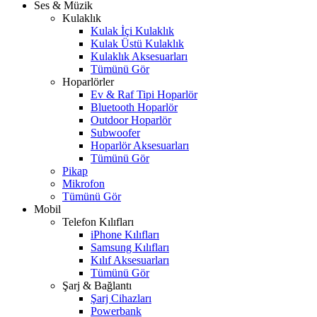
Ses & Müzik
Kulaklık
Kulak İçi Kulaklık
Kulak Üstü Kulaklık
Kulaklık Aksesuarları
Tümünü Gör
Hoparlörler
Ev & Raf Tipi Hoparlör
Bluetooth Hoparlör
Outdoor Hoparlör
Subwoofer
Hoparlör Aksesuarları
Tümünü Gör
Pikap
Mikrofon
Tümünü Gör
Mobil
Telefon Kılıfları
iPhone Kılıfları
Samsung Kılıfları
Kılıf Aksesuarları
Tümünü Gör
Şarj & Bağlantı
Şarj Cihazları
Powerbank