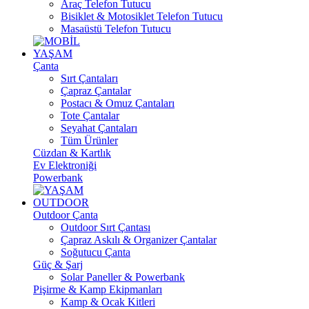
Araç Telefon Tutucu
Bisiklet & Motosiklet Telefon Tutucu
Masaüstü Telefon Tutucu
YAŞAM
Çanta
Sırt Çantaları
Çapraz Çantalar
Postacı & Omuz Çantaları
Tote Çantalar
Seyahat Çantaları
Tüm Ürünler
Cüzdan & Kartlık
Ev Elektroniği
Powerbank
OUTDOOR
Outdoor Çanta
Outdoor Sırt Çantası
Çapraz Askılı & Organizer Çantalar
Soğutucu Çanta
Güç & Şarj
Solar Paneller & Powerbank
Pişirme & Kamp Ekipmanları
Kamp & Ocak Kitleri