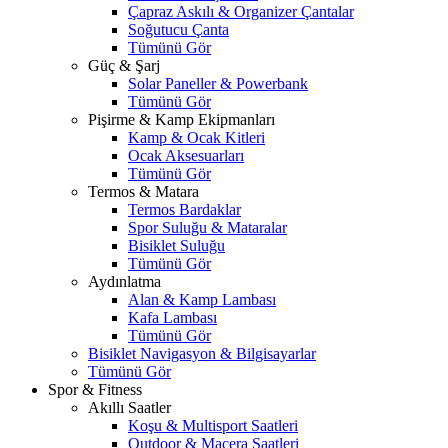
Çapraz Askılı & Organizer Çantalar
Soğutucu Çanta
Tümünü Gör
Güç & Şarj
Solar Paneller & Powerbank
Tümünü Gör
Pişirme & Kamp Ekipmanları
Kamp & Ocak Kitleri
Ocak Aksesuarları
Tümünü Gör
Termos & Matara
Termos Bardaklar
Spor Suluğu & Mataralar
Bisiklet Suluğu
Tümünü Gör
Aydınlatma
Alan & Kamp Lambası
Kafa Lambası
Tümünü Gör
Bisiklet Navigasyon & Bilgisayarlar
Tümünü Gör
Spor & Fitness
Akıllı Saatler
Koşu & Multisport Saatleri
Outdoor & Macera Saatleri