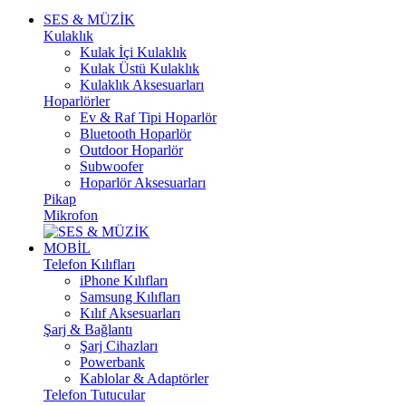
SES & MÜZİK
Kulaklık
Kulak İçi Kulaklık
Kulak Üstü Kulaklık
Kulaklık Aksesuarları
Hoparlörler
Ev & Raf Tipi Hoparlör
Bluetooth Hoparlör
Outdoor Hoparlör
Subwoofer
Hoparlör Aksesuarları
Pikap
Mikrofon
MOBİL
Telefon Kılıfları
iPhone Kılıfları
Samsung Kılıfları
Kılıf Aksesuarları
Şarj & Bağlantı
Şarj Cihazları
Powerbank
Kablolar & Adaptörler
Telefon Tutucular