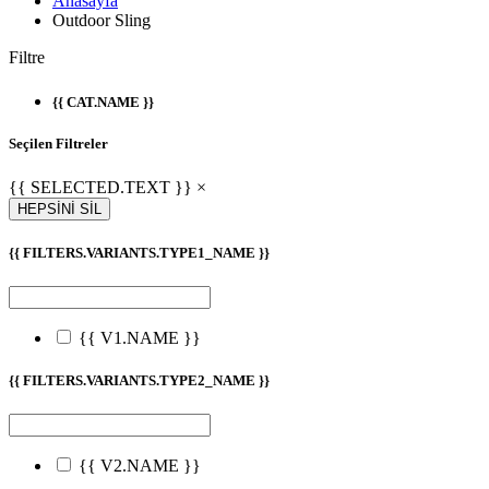
Anasayfa
Outdoor Sling
Filtre
{{ CAT.NAME }}
Seçilen Filtreler
{{ SELECTED.TEXT }} ×
HEPSİNİ SİL
{{ FILTERS.VARIANTS.TYPE1_NAME }}
{{ V1.NAME }}
{{ FILTERS.VARIANTS.TYPE2_NAME }}
{{ V2.NAME }}