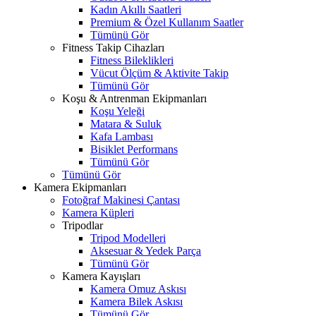
Kadın Akıllı Saatleri
Premium & Özel Kullanım Saatler
Tümünü Gör
Fitness Takip Cihazları
Fitness Bileklikleri
Vücut Ölçüm & Aktivite Takip
Tümünü Gör
Koşu & Antrenman Ekipmanları
Koşu Yeleği
Matara & Suluk
Kafa Lambası
Bisiklet Performans
Tümünü Gör
Tümünü Gör
Kamera Ekipmanları
Fotoğraf Makinesi Çantası
Kamera Küpleri
Tripodlar
Tripod Modelleri
Aksesuar & Yedek Parça
Tümünü Gör
Kamera Kayışları
Kamera Omuz Askısı
Kamera Bilek Askısı
Tümünü Gör