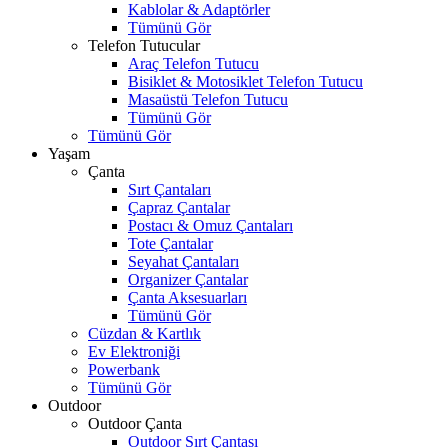
Kablolar & Adaptörler
Tümünü Gör
Telefon Tutucular
Araç Telefon Tutucu
Bisiklet & Motosiklet Telefon Tutucu
Masaüstü Telefon Tutucu
Tümünü Gör
Tümünü Gör
Yaşam
Çanta
Sırt Çantaları
Çapraz Çantalar
Postacı & Omuz Çantaları
Tote Çantalar
Seyahat Çantaları
Organizer Çantalar
Çanta Aksesuarları
Tümünü Gör
Cüzdan & Kartlık
Ev Elektroniği
Powerbank
Tümünü Gör
Outdoor
Outdoor Çanta
Outdoor Sırt Çantası