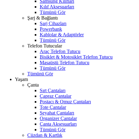
Samsung Kılıfları
Kılıf Aksesuarları
Tümünü Gör
Şarj & Bağlantı
Şarj Cihazları
Powerbank
Kablolar & Adaptörler
Tümünü Gör
Telefon Tutucular
Araç Telefon Tutucu
Bisiklet & Motosiklet Telefon Tutucu
Masaüstü Telefon Tutucu
Tümünü Gör
Tümünü Gör
Yaşam
Çanta
Sırt Çantaları
Çapraz Çantalar
Postacı & Omuz Çantaları
Tote Çantalar
Seyahat Çantaları
Organizer Çantalar
Çanta Aksesuarları
Tümünü Gör
Cüzdan & Kartlık