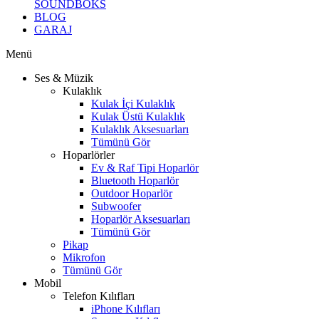
SOUNDBOKS
BLOG
GARAJ
Menü
Ses & Müzik
Kulaklık
Kulak İçi Kulaklık
Kulak Üstü Kulaklık
Kulaklık Aksesuarları
Tümünü Gör
Hoparlörler
Ev & Raf Tipi Hoparlör
Bluetooth Hoparlör
Outdoor Hoparlör
Subwoofer
Hoparlör Aksesuarları
Tümünü Gör
Pikap
Mikrofon
Tümünü Gör
Mobil
Telefon Kılıfları
iPhone Kılıfları