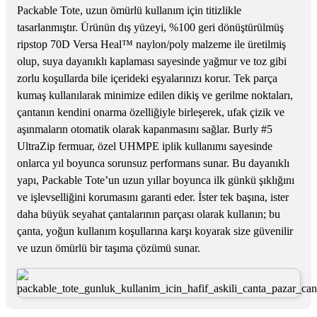
Packable Tote, uzun ömürlü kullanım için titizlikle
tasarlanmıştır. Ürünün dış yüzeyi, %100 geri dönüştürülmüş
ripstop 70D Versa Heal™ naylon/poly malzeme ile üretilmiş
olup, suya dayanıklı kaplaması sayesinde yağmur ve toz gibi
zorlu koşullarda bile içerideki eşyalarınızı korur. Tek parça
kumaş kullanılarak minimize edilen dikiş ve gerilme noktaları,
çantanın kendini onarma özelliğiyle birleşerek, ufak çizik ve
aşınmaların otomatik olarak kapanmasını sağlar. Burly #5
UltraZip fermuar, özel UHMPE iplik kullanımı sayesinde
onlarca yıl boyunca sorunsuz performans sunar. Bu dayanıklı
yapı, Packable Tote’un uzun yıllar boyunca ilk günkü şıklığını
ve işlevselliğini korumasını garanti eder. İster tek başına, ister
daha büyük seyahat çantalarının parçası olarak kullanın; bu
çanta, yoğun kullanım koşullarına karşı koyarak size güvenilir
ve uzun ömürlü bir taşıma çözümü sunar.