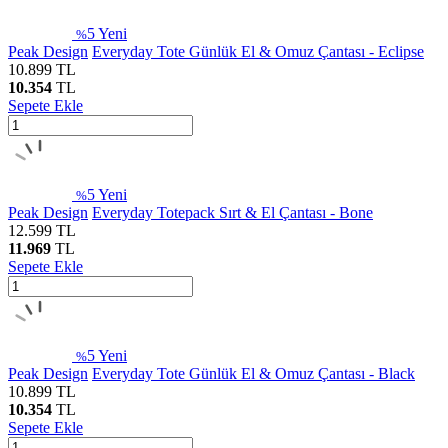
5
Yeni
%
Peak Design
Everyday Tote Günlük El & Omuz Çantası - Eclipse
10.899
TL
10.354
TL
Sepete Ekle
5
Yeni
%
Peak Design
Everyday Totepack Sırt & El Çantası - Bone
12.599
TL
11.969
TL
Sepete Ekle
5
Yeni
%
Peak Design
Everyday Tote Günlük El & Omuz Çantası - Black
10.899
TL
10.354
TL
Sepete Ekle