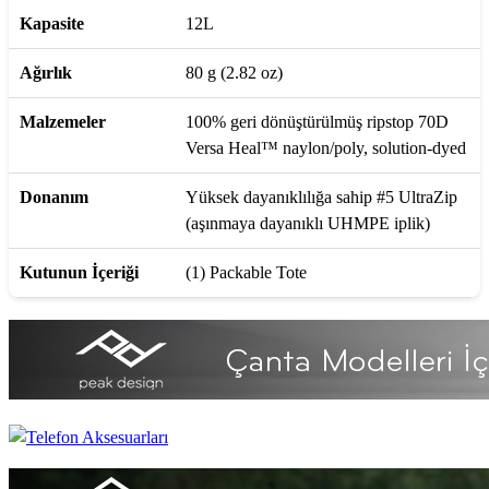
Kapasite
12L
Ağırlık
80 g (2.82 oz)
Malzemeler
100% geri dönüştürülmüş ripstop 70D
Versa Heal™ naylon/poly, solution-dyed
Donanım
Yüksek dayanıklılığa sahip #5 UltraZip
(aşınmaya dayanıklı UHMPE iplik)
Kutunun İçeriği
(1) Packable Tote