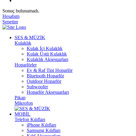
Sonuç bulunamadı.
Hesabım
Sepetim
SES & MÜZİK
Kulaklık
Kulak İçi Kulaklık
Kulak Üstü Kulaklık
Kulaklık Aksesuarları
Hoparlörler
Ev & Raf Tipi Hoparlör
Bluetooth Hoparlör
Outdoor Hoparlör
Subwoofer
Hoparlör Aksesuarları
Pikap
Mikrofon
MOBİL
Telefon Kılıfları
iPhone Kılıfları
Samsung Kılıfları
Kılıf Aksesuarları