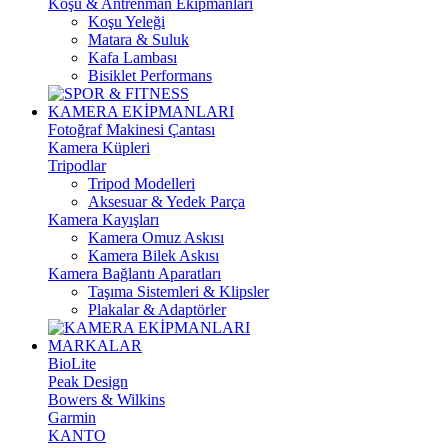
Koşu & Antrenman Ekipmanları
Koşu Yeleği
Matara & Suluk
Kafa Lambası
Bisiklet Performans
KAMERA EKİPMANLARI
Fotoğraf Makinesi Çantası
Kamera Küpleri
Tripodlar
Tripod Modelleri
Aksesuar & Yedek Parça
Kamera Kayışları
Kamera Omuz Askısı
Kamera Bilek Askısı
Kamera Bağlantı Aparatları
Taşıma Sistemleri & Klipsler
Plakalar & Adaptörler
MARKALAR
BioLite
Peak Design
Bowers & Wilkins
Garmin
KANTO