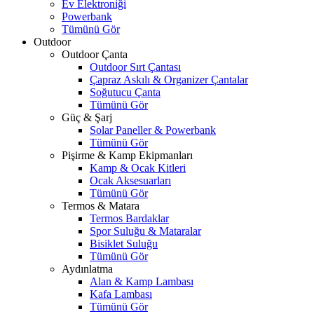
Ev Elektroniği
Powerbank
Tümünü Gör
Outdoor
Outdoor Çanta
Outdoor Sırt Çantası
Çapraz Askılı & Organizer Çantalar
Soğutucu Çanta
Tümünü Gör
Güç & Şarj
Solar Paneller & Powerbank
Tümünü Gör
Pişirme & Kamp Ekipmanları
Kamp & Ocak Kitleri
Ocak Aksesuarları
Tümünü Gör
Termos & Matara
Termos Bardaklar
Spor Suluğu & Mataralar
Bisiklet Suluğu
Tümünü Gör
Aydınlatma
Alan & Kamp Lambası
Kafa Lambası
Tümünü Gör