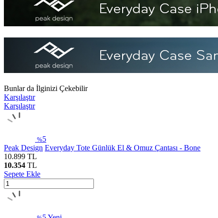
Bunlar da İlginizi Çekebilir
Karşılaştır
Karşılaştır
5
%
Peak Design
Everyday Tote Günlük El & Omuz Çantası - Bone
10.899
TL
10.354
TL
Sepete Ekle
5
Yeni
%