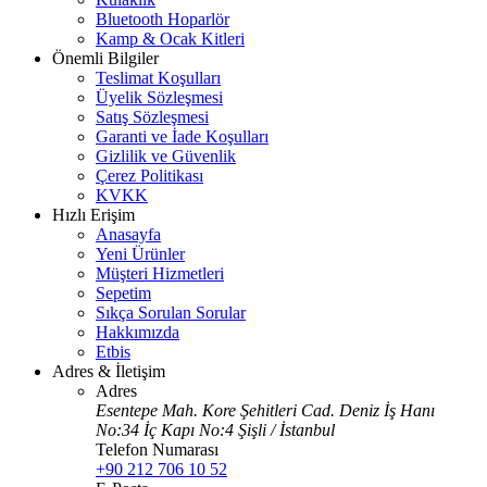
Bluetooth Hoparlör
Kamp & Ocak Kitleri
Önemli Bilgiler
Teslimat Koşulları
Üyelik Sözleşmesi
Satış Sözleşmesi
Garanti ve İade Koşulları
Gizlilik ve Güvenlik
Çerez Politikası
KVKK
Hızlı Erişim
Anasayfa
Yeni Ürünler
Müşteri Hizmetleri
Sepetim
Sıkça Sorulan Sorular
Hakkımızda
Etbis
Adres & İletişim
Adres
Esentepe Mah. Kore Şehitleri Cad. Deniz İş Hanı
No:34 İç Kapı No:4 Şişli / İstanbul
Telefon Numarası
+90 212 706 10 52