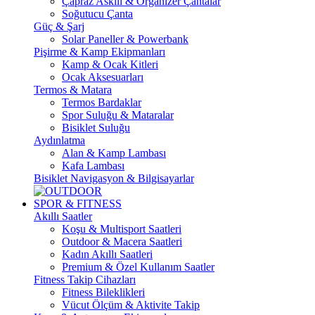
Çapraz Askılı & Organizer Çantalar
Soğutucu Çanta
Güç & Şarj
Solar Paneller & Powerbank
Pişirme & Kamp Ekipmanları
Kamp & Ocak Kitleri
Ocak Aksesuarları
Termos & Matara
Termos Bardaklar
Spor Suluğu & Mataralar
Bisiklet Suluğu
Aydınlatma
Alan & Kamp Lambası
Kafa Lambası
Bisiklet Navigasyon & Bilgisayarlar
SPOR & FITNESS
Akıllı Saatler
Koşu & Multisport Saatleri
Outdoor & Macera Saatleri
Kadın Akıllı Saatleri
Premium & Özel Kullanım Saatler
Fitness Takip Cihazları
Fitness Bileklikleri
Vücut Ölçüm & Aktivite Takip