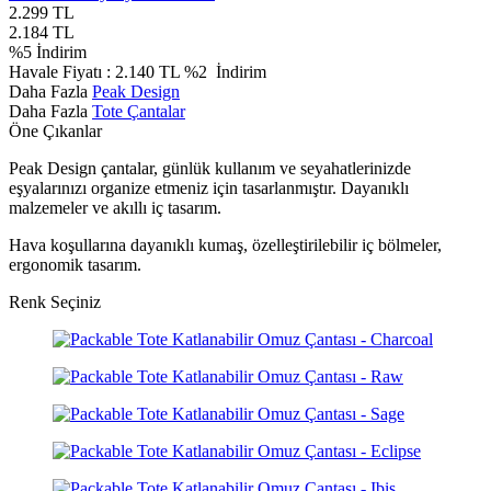
2.299
TL
2.184
TL
%
5
İndirim
Havale Fiyatı :
2.140
TL
%2
İndirim
Daha Fazla
Peak Design
Daha Fazla
Tote Çantalar
Öne Çıkanlar
Peak Design çantalar, günlük kullanım ve seyahatlerinizde
eşyalarınızı organize etmeniz için tasarlanmıştır. Dayanıklı
malzemeler ve akıllı iç tasarım.
Hava koşullarına dayanıklı kumaş, özelleştirilebilir iç bölmeler,
ergonomik tasarım.
Renk Seçiniz