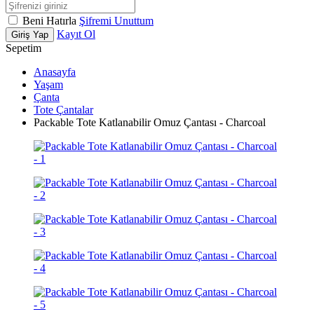
Beni Hatırla
Şifremi Unuttum
Kayıt Ol
Giriş Yap
Sepetim
Anasayfa
Yaşam
Çanta
Tote Çantalar
Packable Tote Katlanabilir Omuz Çantası - Charcoal