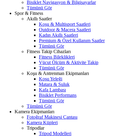
Bisiklet Navigasyon & Bilgisayarlar
Tümünü Gör
Spor & Fitness
Akıllı Saatler
Koşu & Multisport Saatleri
Outdoor & Macera Saatleri
Kadın Akıllı Saatleri
Premium & Özel Kullanım Saatler
Tümünü Gör
Fitness Takip Cihazları
Fitness Bileklikleri
Vücut Ölçüm & Aktivite Takip
Tümünü Gör
Koşu & Antrenman Ekipmanları
Koşu Yeleği
Matara & Suluk
Kafa Lambası
Bisiklet Performans
Tümünü Gör
Tümünü Gör
Kamera Ekipmanları
Fotoğraf Makinesi Çantası
Kamera Küpleri
Tripodlar
Tripod Modelleri