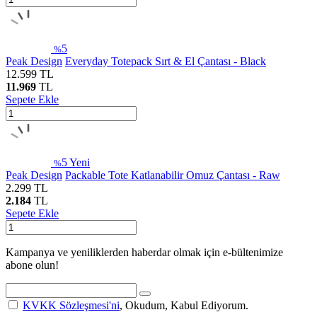
5
%
Peak Design
Everyday Totepack Sırt & El Çantası - Black
12.599
TL
11.969
TL
Sepete Ekle
5
Yeni
%
Peak Design
Packable Tote Katlanabilir Omuz Çantası - Raw
2.299
TL
2.184
TL
Sepete Ekle
Kampanya ve yeniliklerden haberdar olmak için e-bültenimize
abone olun!
KVKK Sözleşmesi'ni
, Okudum, Kabul Ediyorum.