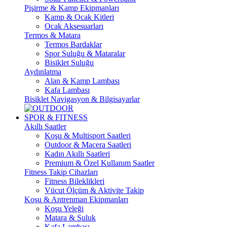
Pişirme & Kamp Ekipmanları
Kamp & Ocak Kitleri
Ocak Aksesuarları
Termos & Matara
Termos Bardaklar
Spor Suluğu & Mataralar
Bisiklet Suluğu
Aydınlatma
Alan & Kamp Lambası
Kafa Lambası
Bisiklet Navigasyon & Bilgisayarlar
SPOR & FITNESS
Akıllı Saatler
Koşu & Multisport Saatleri
Outdoor & Macera Saatleri
Kadın Akıllı Saatleri
Premium & Özel Kullanım Saatler
Fitness Takip Cihazları
Fitness Bileklikleri
Vücut Ölçüm & Aktivite Takip
Koşu & Antrenman Ekipmanları
Koşu Yeleği
Matara & Suluk
Kafa Lambası