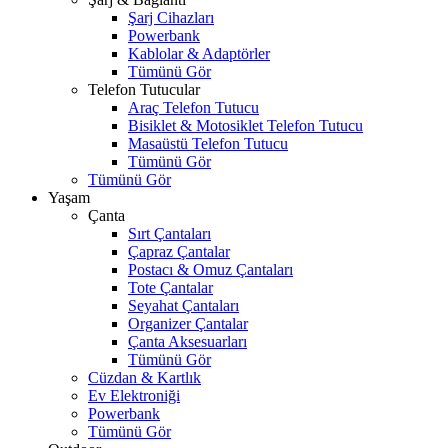
Şarj Cihazları
Powerbank
Kablolar & Adaptörler
Tümünü Gör
Telefon Tutucular
Araç Telefon Tutucu
Bisiklet & Motosiklet Telefon Tutucu
Masaüstü Telefon Tutucu
Tümünü Gör
Tümünü Gör
Yaşam
Çanta
Sırt Çantaları
Çapraz Çantalar
Postacı & Omuz Çantaları
Tote Çantalar
Seyahat Çantaları
Organizer Çantalar
Çanta Aksesuarları
Tümünü Gör
Cüzdan & Kartlık
Ev Elektroniği
Powerbank
Tümünü Gör