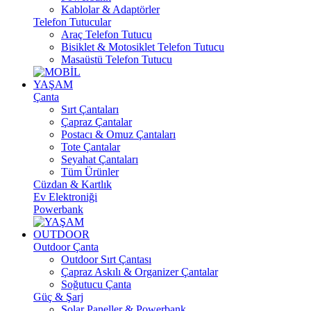
Kablolar & Adaptörler
Telefon Tutucular
Araç Telefon Tutucu
Bisiklet & Motosiklet Telefon Tutucu
Masaüstü Telefon Tutucu
YAŞAM
Çanta
Sırt Çantaları
Çapraz Çantalar
Postacı & Omuz Çantaları
Tote Çantalar
Seyahat Çantaları
Tüm Ürünler
Cüzdan & Kartlık
Ev Elektroniği
Powerbank
OUTDOOR
Outdoor Çanta
Outdoor Sırt Çantası
Çapraz Askılı & Organizer Çantalar
Soğutucu Çanta
Güç & Şarj
Solar Paneller & Powerbank