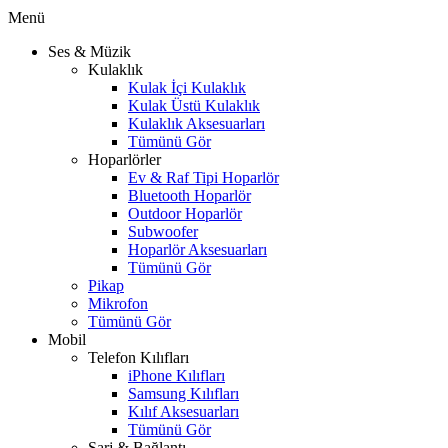
Menü
Ses & Müzik
Kulaklık
Kulak İçi Kulaklık
Kulak Üstü Kulaklık
Kulaklık Aksesuarları
Tümünü Gör
Hoparlörler
Ev & Raf Tipi Hoparlör
Bluetooth Hoparlör
Outdoor Hoparlör
Subwoofer
Hoparlör Aksesuarları
Tümünü Gör
Pikap
Mikrofon
Tümünü Gör
Mobil
Telefon Kılıfları
iPhone Kılıfları
Samsung Kılıfları
Kılıf Aksesuarları
Tümünü Gör
Şarj & Bağlantı