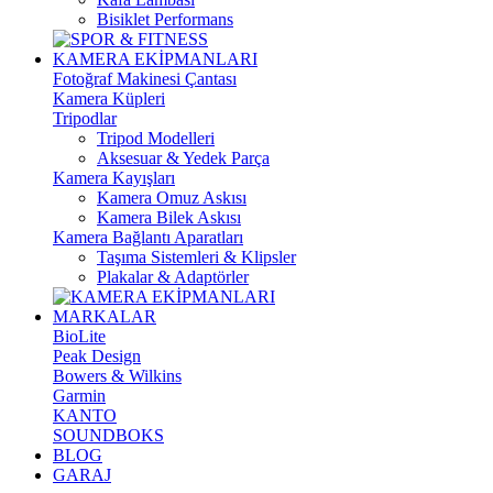
Bisiklet Performans
KAMERA EKİPMANLARI
Fotoğraf Makinesi Çantası
Kamera Küpleri
Tripodlar
Tripod Modelleri
Aksesuar & Yedek Parça
Kamera Kayışları
Kamera Omuz Askısı
Kamera Bilek Askısı
Kamera Bağlantı Aparatları
Taşıma Sistemleri & Klipsler
Plakalar & Adaptörler
MARKALAR
BioLite
Peak Design
Bowers & Wilkins
Garmin
KANTO
SOUNDBOKS
BLOG
GARAJ