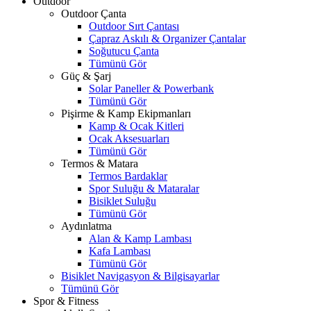
Outdoor
Outdoor Çanta
Outdoor Sırt Çantası
Çapraz Askılı & Organizer Çantalar
Soğutucu Çanta
Tümünü Gör
Güç & Şarj
Solar Paneller & Powerbank
Tümünü Gör
Pişirme & Kamp Ekipmanları
Kamp & Ocak Kitleri
Ocak Aksesuarları
Tümünü Gör
Termos & Matara
Termos Bardaklar
Spor Suluğu & Mataralar
Bisiklet Suluğu
Tümünü Gör
Aydınlatma
Alan & Kamp Lambası
Kafa Lambası
Tümünü Gör
Bisiklet Navigasyon & Bilgisayarlar
Tümünü Gör
Spor & Fitness