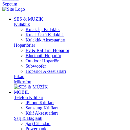
Sepetim
SES & MÜZİK
Kulaklık
Kulak İçi Kulaklık
Kulak Üstü Kulaklık
Kulaklık Aksesuarları
Hoparlörler
Ev & Raf Tipi Hoparlör
Bluetooth Hoparlör
Outdoor Hoparlör
Subwoofer
Hoparlör Aksesuarları
Pikap
Mikrofon
MOBİL
Telefon Kılıfları
iPhone Kılıfları
Samsung Kılıfları
Kılıf Aksesuarları
Şarj & Bağlantı
Şarj Cihazları
Powerbank