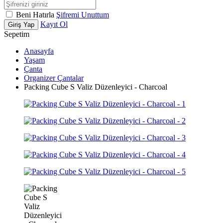
Beni Hatırla
Şifremi Unuttum
Kayıt Ol
Giriş Yap
Sepetim
Anasayfa
Yaşam
Çanta
Organizer Çantalar
Packing Cube S Valiz Düzenleyici - Charcoal