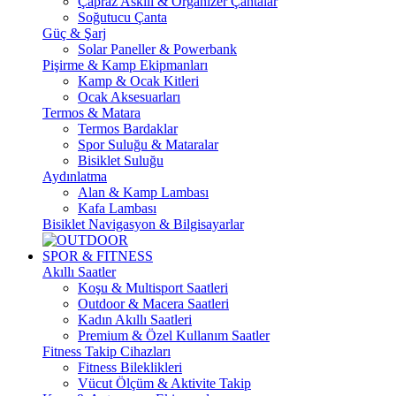
Çapraz Askılı & Organizer Çantalar
Soğutucu Çanta
Güç & Şarj
Solar Paneller & Powerbank
Pişirme & Kamp Ekipmanları
Kamp & Ocak Kitleri
Ocak Aksesuarları
Termos & Matara
Termos Bardaklar
Spor Suluğu & Mataralar
Bisiklet Suluğu
Aydınlatma
Alan & Kamp Lambası
Kafa Lambası
Bisiklet Navigasyon & Bilgisayarlar
SPOR & FITNESS
Akıllı Saatler
Koşu & Multisport Saatleri
Outdoor & Macera Saatleri
Kadın Akıllı Saatleri
Premium & Özel Kullanım Saatler
Fitness Takip Cihazları
Fitness Bileklikleri
Vücut Ölçüm & Aktivite Takip