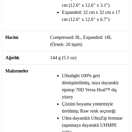
cm (12.6" x 12.6" x 3.1")
Expanded: 32 cm x 32 cm x 17
cm (12.6" x 12.6" x 6.7")
Hacim
Compressed: 8L, Expanded: 18L
(Örnek: 20 tişört)
Ağırlık
144 g (5.1 oz)
Malzemeler
Ultralight 100% geri
dönüştürülmüş, suya dayanıklı
ripstop 70D Versa Heal™ dış
yüzey
Çözüm boyama yöntemiyle
üretilmiş; Raw renk seçeneği
Ultra-dayanıklı UltraZip fermuar
(aşınmaya dayanıklı UHMPE