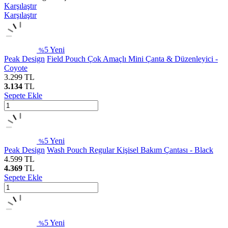
Karşılaştır
Karşılaştır
5
Yeni
%
Peak Design
Field Pouch Çok Amaçlı Mini Çanta & Düzenleyici -
Coyote
3.299
TL
3.134
TL
Sepete Ekle
5
Yeni
%
Peak Design
Wash Pouch Regular Kişisel Bakım Çantası - Black
4.599
TL
4.369
TL
Sepete Ekle
5
Yeni
%