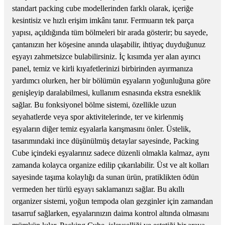
standart packing cube modellerinden farklı olarak, içeriğe
kesintisiz ve hızlı erişim imkânı tanır. Fermuarın tek parça
yapısı, açıldığında tüm bölmeleri bir arada gösterir; bu sayede,
çantanızın her köşesine anında ulaşabilir, ihtiyaç duyduğunuz
eşyayı zahmetsizce bulabilirsiniz. İç kısımda yer alan ayırıcı
panel, temiz ve kirli kıyafetlerinizi birbirinden ayırmanıza
yardımcı olurken, her bir bölümün eşyaların yoğunluğuna göre
genişleyip daralabilmesi, kullanım esnasında ekstra esneklik
sağlar. Bu fonksiyonel bölme sistemi, özellikle uzun
seyahatlerde veya spor aktivitelerinde, ter ve kirlenmiş
eşyaların diğer temiz eşyalarla karışmasını önler. Üstelik,
tasarımındaki ince düşünülmüş detaylar sayesinde, Packing
Cube içindeki eşyalarınız sadece düzenli olmakla kalmaz, aynı
zamanda kolayca organize edilip çıkarılabilir. Üst ve alt kolları
sayesinde taşıma kolaylığı da sunan ürün, pratiklikten ödün
vermeden her türlü eşyayı saklamanızı sağlar. Bu akıllı
organizer sistemi, yoğun tempoda olan gezginler için zamandan
tasarruf sağlarken, eşyalarınızın daima kontrol altında olmasını