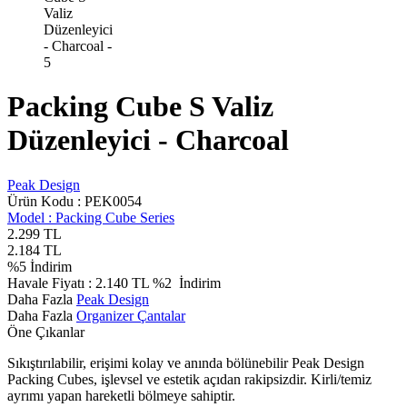
Packing Cube S Valiz
Düzenleyici - Charcoal
Peak Design
Ürün Kodu :
PEK0054
Model :
Packing Cube Series
2.299
TL
2.184
TL
%
5
İndirim
Havale Fiyatı :
2.140
TL
%2
İndirim
Daha Fazla
Peak Design
Daha Fazla
Organizer Çantalar
Öne Çıkanlar
Sıkıştırılabilir, erişimi kolay ve anında bölünebilir Peak Design
Packing Cubes, işlevsel ve estetik açıdan rakipsizdir. Kirli/temiz
ayrımı yapan hareketli bölmeye sahiptir.