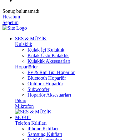
Sonuç bulunamadı.
Hesabım
Sepetim
SES & MÜZİK
Kulaklık
Kulak İçi Kulaklık
Kulak Üstü Kulaklık
Kulaklık Aksesuarları
Hoparlörler
Ev & Raf Tipi Hoparlör
Bluetooth Hoparlör
Outdoor Hoparlör
Subwoofer
Hoparlör Aksesuarları
Pikap
Mikrofon
MOBİL
Telefon Kılıfları
iPhone Kılıfları
Samsung Kılıfları
Kılıf Aksesuarları