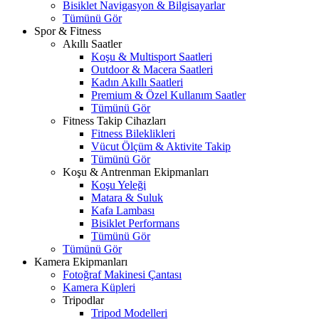
Bisiklet Navigasyon & Bilgisayarlar
Tümünü Gör
Spor & Fitness
Akıllı Saatler
Koşu & Multisport Saatleri
Outdoor & Macera Saatleri
Kadın Akıllı Saatleri
Premium & Özel Kullanım Saatler
Tümünü Gör
Fitness Takip Cihazları
Fitness Bileklikleri
Vücut Ölçüm & Aktivite Takip
Tümünü Gör
Koşu & Antrenman Ekipmanları
Koşu Yeleği
Matara & Suluk
Kafa Lambası
Bisiklet Performans
Tümünü Gör
Tümünü Gör
Kamera Ekipmanları
Fotoğraf Makinesi Çantası
Kamera Küpleri
Tripodlar
Tripod Modelleri