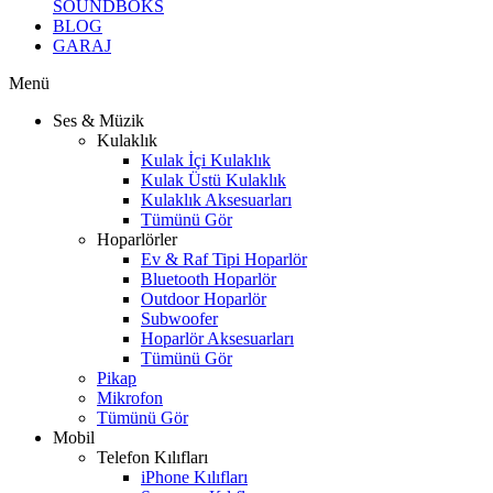
SOUNDBOKS
BLOG
GARAJ
Menü
Ses & Müzik
Kulaklık
Kulak İçi Kulaklık
Kulak Üstü Kulaklık
Kulaklık Aksesuarları
Tümünü Gör
Hoparlörler
Ev & Raf Tipi Hoparlör
Bluetooth Hoparlör
Outdoor Hoparlör
Subwoofer
Hoparlör Aksesuarları
Tümünü Gör
Pikap
Mikrofon
Tümünü Gör
Mobil
Telefon Kılıfları
iPhone Kılıfları