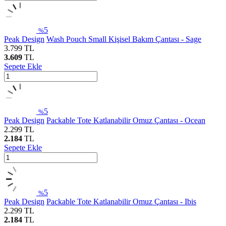
5
%
Peak Design
Wash Pouch Small Kişisel Bakım Çantası - Sage
3.799
TL
3.609
TL
Sepete Ekle
5
%
Peak Design
Packable Tote Katlanabilir Omuz Çantası - Ocean
2.299
TL
2.184
TL
Sepete Ekle
5
%
Peak Design
Packable Tote Katlanabilir Omuz Çantası - Ibis
2.299
TL
2.184
TL