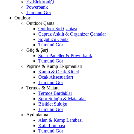
Ev Elektroniği
Powerbank
Tümünü Gör
Outdoor
Outdoor Çanta
Outdoor Sırt Çantası
Çapraz Askılı & Organizer Çantalar
Soğutucu Çanta
Tümünü Gör
Güç & Şarj
Solar Paneller & Powerbank
Tümünü Gör
Pişirme & Kamp Ekipmanları
Kamp & Ocak Kitleri
Ocak Aksesuarları
Tümünü Gör
Termos & Matara
Termos Bardaklar
Spor Suluğu & Mataralar
Bisiklet Suluğu
Tümünü Gör
Aydınlatma
Alan & Kamp Lambası
Kafa Lambası
Tümünü Gör