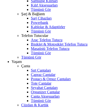
Samsung Kılıfları
Kılıf Aksesuarları
Tümünü Gör
Şarj & Bağlantı
Şarj Cihazları
Powerbank
Kablolar & Adaptörler
Tümünü Gör
Telefon Tutucular
Araç Telefon Tutucu
Bisiklet & Motosiklet Telefon Tutucu
Masaüstü Telefon Tutucu
Tümünü Gör
Tümünü Gör
Yaşam
Çanta
Sırt Çantaları
Çapraz Çantalar
Postacı & Omuz Çantaları
Tote Çantalar
Seyahat Çantaları
Organizer Çantalar
Çanta Aksesuarları
Tümünü Gör
Cüzdan & Kartlık