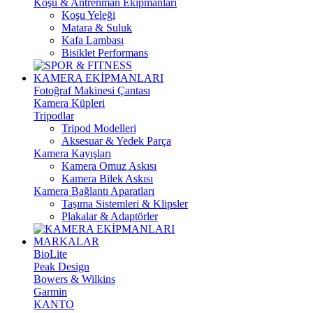
Koşu & Antrenman Ekipmanları
Koşu Yeleği
Matara & Suluk
Kafa Lambası
Bisiklet Performans
KAMERA EKİPMANLARI
Fotoğraf Makinesi Çantası
Kamera Küpleri
Tripodlar
Tripod Modelleri
Aksesuar & Yedek Parça
Kamera Kayışları
Kamera Omuz Askısı
Kamera Bilek Askısı
Kamera Bağlantı Aparatları
Taşıma Sistemleri & Klipsler
Plakalar & Adaptörler
MARKALAR
BioLite
Peak Design
Bowers & Wilkins
Garmin
KANTO