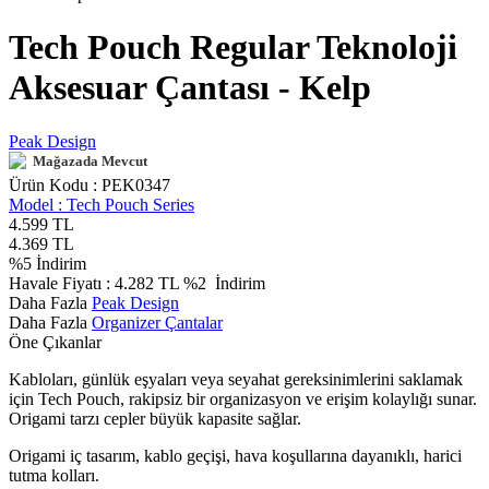
Tech Pouch Regular Teknoloji
Aksesuar Çantası - Kelp
Peak Design
Mağazada Mevcut
Ürün Kodu :
PEK0347
Model :
Tech Pouch Series
4.599
TL
4.369
TL
%
5
İndirim
Havale Fiyatı :
4.282
TL
%2
İndirim
Daha Fazla
Peak Design
Daha Fazla
Organizer Çantalar
Öne Çıkanlar
Kabloları, günlük eşyaları veya seyahat gereksinimlerini saklamak
için Tech Pouch, rakipsiz bir organizasyon ve erişim kolaylığı sunar.
Origami tarzı cepler büyük kapasite sağlar.
Origami iç tasarım, kablo geçişi, hava koşullarına dayanıklı, harici
tutma kolları.