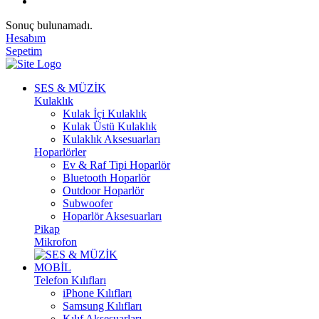
Sonuç bulunamadı.
Hesabım
Sepetim
SES & MÜZİK
Kulaklık
Kulak İçi Kulaklık
Kulak Üstü Kulaklık
Kulaklık Aksesuarları
Hoparlörler
Ev & Raf Tipi Hoparlör
Bluetooth Hoparlör
Outdoor Hoparlör
Subwoofer
Hoparlör Aksesuarları
Pikap
Mikrofon
MOBİL
Telefon Kılıfları
iPhone Kılıfları
Samsung Kılıfları
Kılıf Aksesuarları