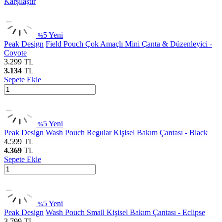
Karşılaştır
5
Yeni
%
Peak Design
Field Pouch Çok Amaçlı Mini Çanta & Düzenleyici -
Coyote
3.299
TL
3.134
TL
Sepete Ekle
5
Yeni
%
Peak Design
Wash Pouch Regular Kişisel Bakım Çantası - Black
4.599
TL
4.369
TL
Sepete Ekle
5
Yeni
%
Peak Design
Wash Pouch Small Kişisel Bakım Çantası - Eclipse
3.799
TL