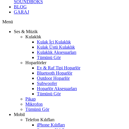
SOUNDBOKS
BLOG
GARAJ
Menü
Ses & Müzik
Kulaklık
Kulak İçi Kulaklık
Kulak Üstü Kulaklık
Kulaklık Aksesuarları
Tümünü Gör
Hoparlörler
Ev & Raf Tipi Hoparlör
Bluetooth Hoparlör
Outdoor Hoparlör
Subwoofer
Hoparlör Aksesuarları
Tümünü Gör
Pikap
Mikrofon
Tümünü Gör
Mobil
Telefon Kılıfları
iPhone Kılıfları