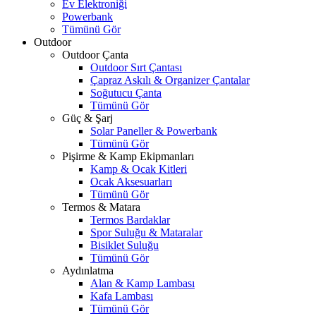
Ev Elektroniği
Powerbank
Tümünü Gör
Outdoor
Outdoor Çanta
Outdoor Sırt Çantası
Çapraz Askılı & Organizer Çantalar
Soğutucu Çanta
Tümünü Gör
Güç & Şarj
Solar Paneller & Powerbank
Tümünü Gör
Pişirme & Kamp Ekipmanları
Kamp & Ocak Kitleri
Ocak Aksesuarları
Tümünü Gör
Termos & Matara
Termos Bardaklar
Spor Suluğu & Mataralar
Bisiklet Suluğu
Tümünü Gör
Aydınlatma
Alan & Kamp Lambası
Kafa Lambası
Tümünü Gör