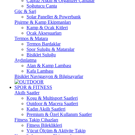
Çapraz Askılı & Organizer Çantalar
Soğutucu Çanta
Güç & Şarj
Solar Paneller & Powerbank
Pişirme & Kamp Ekipmanları
Kamp & Ocak Kitleri
Ocak Aksesuarları
Termos & Matara
Termos Bardaklar
Spor Suluğu & Mataralar
Bisiklet Suluğu
Aydınlatma
Alan & Kamp Lambası
Kafa Lambası
Bisiklet Navigasyon & Bilgisayarlar
SPOR & FITNESS
Akıllı Saatler
Koşu & Multisport Saatleri
Outdoor & Macera Saatleri
Kadın Akıllı Saatleri
Premium & Özel Kullanım Saatler
Fitness Takip Cihazları
Fitness Bileklikleri
Vücut Ölçüm & Aktivite Takip