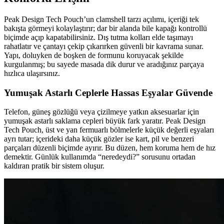
Peak Design Tech Pouch’un clamshell tarzı açılımı, içeriği tek
bakışta görmeyi kolaylaştırır; dar bir alanda bile kapağı kontrollü
biçimde açıp kapatabilirsiniz. Dış tutma kolları elde taşımayı
rahatlatır ve çantayı çekip çıkarırken güvenli bir kavrama sunar.
Yapı, doluyken de boşken de formunu koruyacak şekilde
kurgulanmış; bu sayede masada dik durur ve aradığınız parçaya
hızlıca ulaşırsınız.
Yumuşak Astarlı Ceplerle Hassas Eşyalar Güvende
Telefon, güneş gözlüğü veya çizilmeye yatkın aksesuarlar için
yumuşak astarlı saklama cepleri büyük fark yaratır. Peak Design
Tech Pouch, üst ve yan fermuarlı bölmelerle küçük değerli eşyaları
ayrı tutar; içerideki daha küçük gözler ise kart, pil ve benzeri
parçaları düzenli biçimde ayırır. Bu düzen, hem koruma hem de hız
demektir. Günlük kullanımda “neredeydi?” sorusunu ortadan
kaldıran pratik bir sistem oluşur.