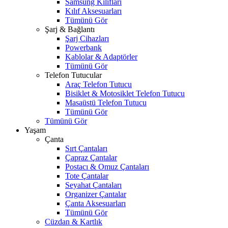
Samsung Kılıfları
Kılıf Aksesuarları
Tümünü Gör
Şarj & Bağlantı
Şarj Cihazları
Powerbank
Kablolar & Adaptörler
Tümünü Gör
Telefon Tutucular
Araç Telefon Tutucu
Bisiklet & Motosiklet Telefon Tutucu
Masaüstü Telefon Tutucu
Tümünü Gör
Tümünü Gör
Yaşam
Çanta
Sırt Çantaları
Çapraz Çantalar
Postacı & Omuz Çantaları
Tote Çantalar
Seyahat Çantaları
Organizer Çantalar
Çanta Aksesuarları
Tümünü Gör
Cüzdan & Kartlık