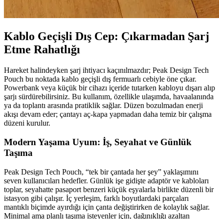
Kablo Geçişli Dış Cep: Çıkarmadan Şarj
Etme Rahatlığı
Hareket halindeyken şarj ihtiyacı kaçınılmazdır; Peak Design Tech
Pouch bu noktada kablo geçişli dış fermuarlı cebiyle öne çıkar.
Powerbank veya küçük bir cihazı içeride tutarken kabloyu dışarı alıp
şarjı sürdürebilirsiniz. Bu kullanım, özellikle ulaşımda, havaalanında
ya da toplantı arasında pratiklik sağlar. Düzen bozulmadan enerji
akışı devam eder; çantayı aç-kapa yapmadan daha temiz bir çalışma
düzeni kurulur.
Modern Yaşama Uyum: İş, Seyahat ve Günlük
Taşıma
Peak Design Tech Pouch, “tek bir çantada her şey” yaklaşımını
seven kullanıcıları hedefler. Günlük işe gidişte adaptör ve kabloları
toplar, seyahatte pasaport benzeri küçük eşyalarla birlikte düzenli bir
istasyon gibi çalışır. İç yerleşim, farklı boyutlardaki parçaları
mantıklı biçimde ayırdığı için çanta değiştirirken de kolaylık sağlar.
Minimal ama planlı taşıma isteyenler için, dağınıklığı azaltan