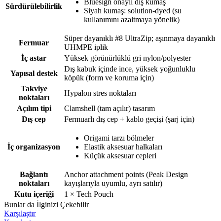
Bluesign onaylı dış kumaş
Sürdürülebilirlik
Siyah kumaş: solution-dyed (su
kullanımını azaltmaya yönelik)
Süper dayanıklı #8 UltraZip; aşınmaya dayanıklı
Fermuar
UHMPE iplik
İç astar
Yüksek görünürlüklü gri nylon/polyester
Dış kabuk içinde ince, yüksek yoğunluklu
Yapısal destek
köpük (form ve koruma için)
Takviye
Hypalon stres noktaları
noktaları
Açılım tipi
Clamshell (tam açılır) tasarım
Dış cep
Fermuarlı dış cep + kablo geçişi (şarj için)
Origami tarzı bölmeler
İç organizasyon
Elastik aksesuar halkaları
Küçük aksesuar cepleri
Bağlantı
Anchor attachment points (Peak Design
noktaları
kayışlarıyla uyumlu, ayrı satılır)
Kutu içeriği
1 × Tech Pouch
Bunlar da İlginizi Çekebilir
Karşılaştır