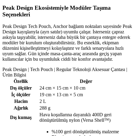
Peak Design Ekosistemiyle Modüler Taşıma
Seçenekleri
Peak Design Tech Pouch, Anchor bağlantı noktaları sayesinde Peak
Design kayışlarıyla (ayrı satılır) uyumlu çalışır. İsterseniz çapraz
askıyla taşıyabilir, isterseniz daha büyük bir çantaya entegre ederek
modüler bir kurulum oluşturabilirsiniz. Bu esneklik, ekipman
düzenini kişiselleştirmeyi kolaylaştırır ve farklı senaryolara hızlı
uyum sağlar. Gün içinde masa-çanta-araç arasında geçiş yapan
kullanıcılar için bu uyumluluk ciddi bir konfor avantajıdır.
Peak Design | Tech Pouch | Regular Teknoloji Aksesuar Çantası |
Ürün Bilgisi
Özellik
Değer
Dış ölçüler
24 cm × 15 cm × 10 cm
İç ölçüler
19 cm × 13 cm × 5 cm
Hacim
2 L
Ağırlık
288 g
Hava koşullarına dayanıklı 400D geri
Dış kumaş
dönüştürülmüş nylon (Versa Shell™)
%100 geri dönüştürülmüş malzeme