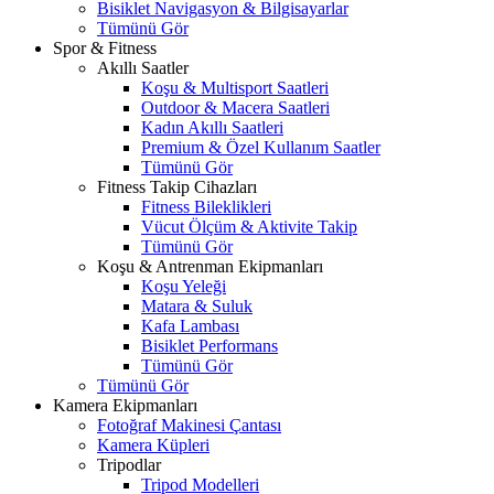
Bisiklet Navigasyon & Bilgisayarlar
Tümünü Gör
Spor & Fitness
Akıllı Saatler
Koşu & Multisport Saatleri
Outdoor & Macera Saatleri
Kadın Akıllı Saatleri
Premium & Özel Kullanım Saatler
Tümünü Gör
Fitness Takip Cihazları
Fitness Bileklikleri
Vücut Ölçüm & Aktivite Takip
Tümünü Gör
Koşu & Antrenman Ekipmanları
Koşu Yeleği
Matara & Suluk
Kafa Lambası
Bisiklet Performans
Tümünü Gör
Tümünü Gör
Kamera Ekipmanları
Fotoğraf Makinesi Çantası
Kamera Küpleri
Tripodlar
Tripod Modelleri