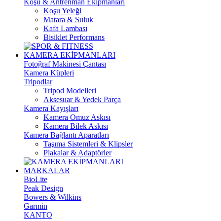
Koşu & Antrenman Ekipmanları
Koşu Yeleği
Matara & Suluk
Kafa Lambası
Bisiklet Performans
KAMERA EKİPMANLARI
Fotoğraf Makinesi Çantası
Kamera Küpleri
Tripodlar
Tripod Modelleri
Aksesuar & Yedek Parça
Kamera Kayışları
Kamera Omuz Askısı
Kamera Bilek Askısı
Kamera Bağlantı Aparatları
Taşıma Sistemleri & Klipsler
Plakalar & Adaptörler
MARKALAR
BioLite
Peak Design
Bowers & Wilkins
Garmin
KANTO