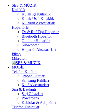
SES & MÜZİK
Kulaklık
Kulak İçi Kulaklık
Kulak Üstü Kulaklık
Kulaklık Aksesuarları
Hoparlörler
Ev & Raf Tipi Hoparlör
Bluetooth Hoparlör
Outdoor Hoparlör
Subwoofer
Hoparlör Aksesuarları
Pikap
Mikrofon
MOBİL
Telefon Kılıfları
iPhone Kılıfları
Samsung Kılıfları
Kılıf Aksesuarları
Şarj & Bağlantı
Şarj Cihazları
Powerbank
Kablolar & Adaptörler
Telefon Tutucular