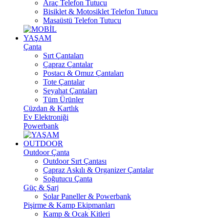
Araç Telefon Tutucu
Bisiklet & Motosiklet Telefon Tutucu
Masaüstü Telefon Tutucu
YAŞAM
Çanta
Sırt Çantaları
Çapraz Çantalar
Postacı & Omuz Çantaları
Tote Çantalar
Seyahat Çantaları
Tüm Ürünler
Cüzdan & Kartlık
Ev Elektroniği
Powerbank
OUTDOOR
Outdoor Çanta
Outdoor Sırt Çantası
Çapraz Askılı & Organizer Çantalar
Soğutucu Çanta
Güç & Şarj
Solar Paneller & Powerbank
Pişirme & Kamp Ekipmanları
Kamp & Ocak Kitleri