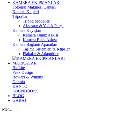
KAMERA EKİPMANLARI
Fotoğraf Makinesi Çantası
Kamera Küpleri
Tripodlar
Tripod Modelleri
Aksesuar & Yedek Parça
Kamera Kayışları
Kamera Omuz Askısı
Kamera Bilek Askısı
Kamera Bağlantı Aparatları
Taşıma Sistemleri & Klipsler
Plakalar & Adaptörler
MARKALAR
BioLite
Peak Design
Bowers & Wilkins
Garmin
KANTO
SOUNDBOKS
BLOG
GARAJ
Menü