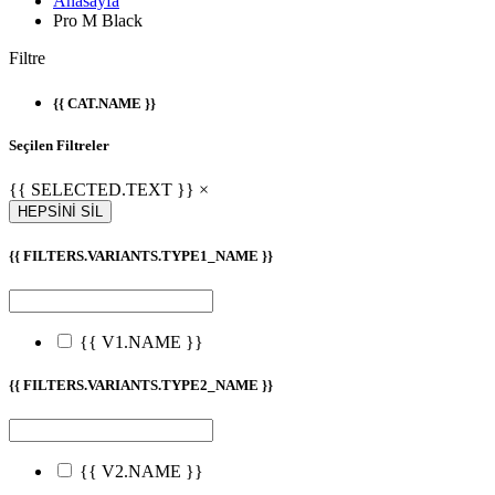
Anasayfa
Pro M Black
Filtre
{{ CAT.NAME }}
Seçilen Filtreler
{{ SELECTED.TEXT }} ×
HEPSİNİ SİL
{{ FILTERS.VARIANTS.TYPE1_NAME }}
{{ V1.NAME }}
{{ FILTERS.VARIANTS.TYPE2_NAME }}
{{ V2.NAME }}