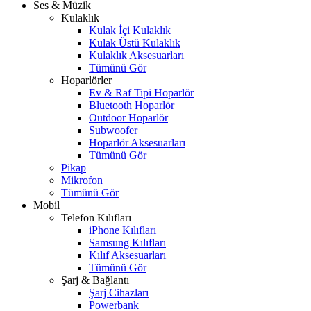
Ses & Müzik
Kulaklık
Kulak İçi Kulaklık
Kulak Üstü Kulaklık
Kulaklık Aksesuarları
Tümünü Gör
Hoparlörler
Ev & Raf Tipi Hoparlör
Bluetooth Hoparlör
Outdoor Hoparlör
Subwoofer
Hoparlör Aksesuarları
Tümünü Gör
Pikap
Mikrofon
Tümünü Gör
Mobil
Telefon Kılıfları
iPhone Kılıfları
Samsung Kılıfları
Kılıf Aksesuarları
Tümünü Gör
Şarj & Bağlantı
Şarj Cihazları
Powerbank