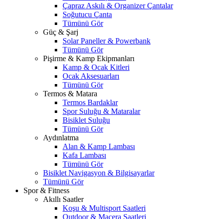
Çapraz Askılı & Organizer Çantalar
Soğutucu Çanta
Tümünü Gör
Güç & Şarj
Solar Paneller & Powerbank
Tümünü Gör
Pişirme & Kamp Ekipmanları
Kamp & Ocak Kitleri
Ocak Aksesuarları
Tümünü Gör
Termos & Matara
Termos Bardaklar
Spor Suluğu & Mataralar
Bisiklet Suluğu
Tümünü Gör
Aydınlatma
Alan & Kamp Lambası
Kafa Lambası
Tümünü Gör
Bisiklet Navigasyon & Bilgisayarlar
Tümünü Gör
Spor & Fitness
Akıllı Saatler
Koşu & Multisport Saatleri
Outdoor & Macera Saatleri