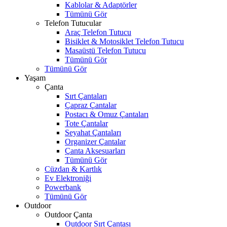
Kablolar & Adaptörler
Tümünü Gör
Telefon Tutucular
Araç Telefon Tutucu
Bisiklet & Motosiklet Telefon Tutucu
Masaüstü Telefon Tutucu
Tümünü Gör
Tümünü Gör
Yaşam
Çanta
Sırt Çantaları
Çapraz Çantalar
Postacı & Omuz Çantaları
Tote Çantalar
Seyahat Çantaları
Organizer Çantalar
Çanta Aksesuarları
Tümünü Gör
Cüzdan & Kartlık
Ev Elektroniği
Powerbank
Tümünü Gör
Outdoor
Outdoor Çanta
Outdoor Sırt Çantası