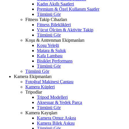
Kadın Akıllı Saatleri
Premium & Özel Kullanım Saatler
Tümünü Gör
Fitness Takip Cihazları
Fitness Bileklikleri
Vücut Ölçüm & Aktivite Takip
Tümünü Gör
Koşu & Antrenman Ekipmanları
Koşu Yeleği
Matara & Suluk
Kafa Lambası
Bisiklet Performans
Tümünü Gör
Tümünü Gör
Kamera Ekipmanları
Fotoğraf Makinesi Çantası
Kamera Küpleri
Tripodlar
Tripod Modelleri
Aksesuar & Yedek Parça
Tümünü Gör
Kamera Kayışları
Kamera Omuz Askısı
Kamera Bilek Askısı
Tümünü Gör