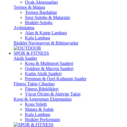
Ocak Aksesuarları
Termos & Matara
Termos Bardaklar
Spor Suluğu & Mataralar
Bisiklet Suluğu
Aydınlatma
Alan & Kamp Lambası
Kafa Lambası
Bisiklet Navigasyon & Bilgisayarlar
SPOR & FITNESS
Akıllı Saatler
Koşu & Multisport Saatleri
Outdoor & Macera Saatleri
Kadın Akıllı Saatleri
Premium & Özel Kullanım Saatler
Fitness Takip Cihazları
Fitness Bileklikleri
Vücut Ölçüm & Aktivite Takip
Koşu & Antrenman Ekipmanları
Koşu Yeleği
Matara & Suluk
Kafa Lambası
Bisiklet Performans