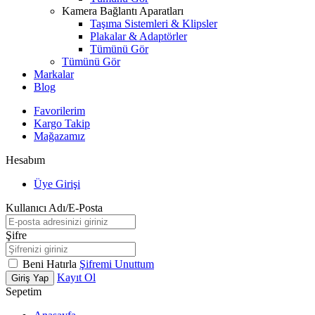
Kamera Bağlantı Aparatları
Taşıma Sistemleri & Klipsler
Plakalar & Adaptörler
Tümünü Gör
Tümünü Gör
Markalar
Blog
Favorilerim
Kargo Takip
Mağazamız
Hesabım
Üye Girişi
Kullanıcı Adı/E-Posta
Şifre
Beni Hatırla
Şifremi Unuttum
Kayıt Ol
Giriş Yap
Sepetim