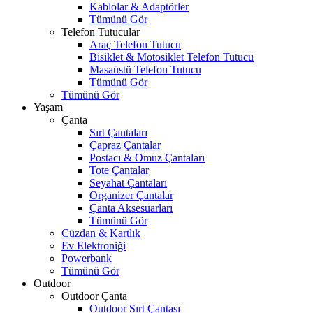
Kablolar & Adaptörler
Tümünü Gör
Telefon Tutucular
Araç Telefon Tutucu
Bisiklet & Motosiklet Telefon Tutucu
Masaüstü Telefon Tutucu
Tümünü Gör
Tümünü Gör
Yaşam
Çanta
Sırt Çantaları
Çapraz Çantalar
Postacı & Omuz Çantaları
Tote Çantalar
Seyahat Çantaları
Organizer Çantalar
Çanta Aksesuarları
Tümünü Gör
Cüzdan & Kartlık
Ev Elektroniği
Powerbank
Tümünü Gör
Outdoor
Outdoor Çanta
Outdoor Sırt Çantası