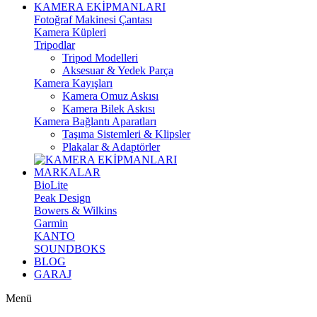
KAMERA EKİPMANLARI
Fotoğraf Makinesi Çantası
Kamera Küpleri
Tripodlar
Tripod Modelleri
Aksesuar & Yedek Parça
Kamera Kayışları
Kamera Omuz Askısı
Kamera Bilek Askısı
Kamera Bağlantı Aparatları
Taşıma Sistemleri & Klipsler
Plakalar & Adaptörler
MARKALAR
BioLite
Peak Design
Bowers & Wilkins
Garmin
KANTO
SOUNDBOKS
BLOG
GARAJ
Menü