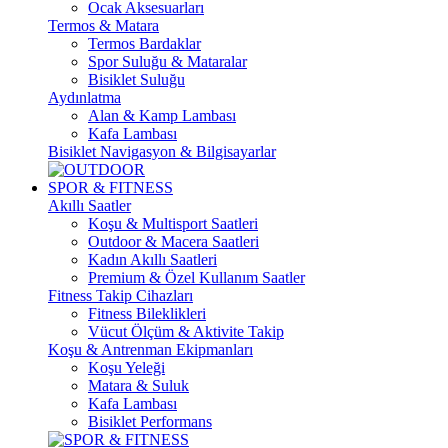
Ocak Aksesuarları
Termos & Matara
Termos Bardaklar
Spor Suluğu & Mataralar
Bisiklet Suluğu
Aydınlatma
Alan & Kamp Lambası
Kafa Lambası
Bisiklet Navigasyon & Bilgisayarlar
SPOR & FITNESS
Akıllı Saatler
Koşu & Multisport Saatleri
Outdoor & Macera Saatleri
Kadın Akıllı Saatleri
Premium & Özel Kullanım Saatler
Fitness Takip Cihazları
Fitness Bileklikleri
Vücut Ölçüm & Aktivite Takip
Koşu & Antrenman Ekipmanları
Koşu Yeleği
Matara & Suluk
Kafa Lambası
Bisiklet Performans