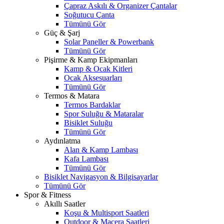
Çapraz Askılı & Organizer Çantalar
Soğutucu Çanta
Tümünü Gör
Güç & Şarj
Solar Paneller & Powerbank
Tümünü Gör
Pişirme & Kamp Ekipmanları
Kamp & Ocak Kitleri
Ocak Aksesuarları
Tümünü Gör
Termos & Matara
Termos Bardaklar
Spor Suluğu & Mataralar
Bisiklet Suluğu
Tümünü Gör
Aydınlatma
Alan & Kamp Lambası
Kafa Lambası
Tümünü Gör
Bisiklet Navigasyon & Bilgisayarlar
Tümünü Gör
Spor & Fitness
Akıllı Saatler
Koşu & Multisport Saatleri
Outdoor & Macera Saatleri