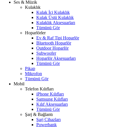
Ses & Müzik
Kulaklık
Kulak İçi Kulaklık
Kulak Üstü Kulaklık
Kulaklık Aksesuarları
Tümünü Gör
Hoparlörler
Ev & Raf Tipi Hoparlör
Bluetooth Hoparlör
Outdoor Hoparlör
Subwoofer
Hoparlör Aksesuarları
Tümünü Gör
Pikap
Mikrofon
Tümünü Gör
Mobil
Telefon Kılıfları
iPhone Kılıfları
Samsung Kılıfları
Kılıf Aksesuarları
Tümünü Gör
Şarj & Bağlantı
Şarj Cihazları
Powerbank