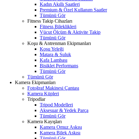
Kadın Akıllı Saatleri
Premium & Özel Kullanım Saatler
Tümünü Gör
Fitness Takip Cihazları
Fitness Bileklikleri
Vücut Ölçüm & Aktivite Takip
Tümünü Gör
Koşu & Antrenman Ekipmanları
Koşu Yeleği
Matara & Suluk
Kafa Lambası
Bisiklet Performans
Tümünü Gör
Tümünü Gör
Kamera Ekipmanları
Fotoğraf Makinesi Çantası
Kamera Küpleri
Tripodlar
Tripod Modelleri
Aksesuar & Yedek Parça
Tümünü Gör
Kamera Kayışları
Kamera Omuz Askısı
Kamera Bilek Askısı
Tümünü Gör