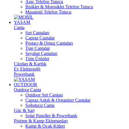
Araç Telefon Tutucu
Bisiklet & Motosiklet Telefon Tutucu
Masaüstü Telefon Tutucu
YAŞAM
Çanta
Sırt Çantaları
Çapraz Çantalar
Postacı & Omuz Çantaları
Tote Çantalar
Seyahat Çantaları
Tüm Ürünler
Cüzdan & Kartlık
Ev Elektroniği
Powerbank
OUTDOOR
Outdoor Çanta
Outdoor Sırt Çantası
Çapraz Askılı & Organizer Çantalar
Soğutucu Çanta
Güç & Şarj
Solar Paneller & Powerbank
Pişirme & Kamp Ekipmanları
Kamp & Ocak Kitleri