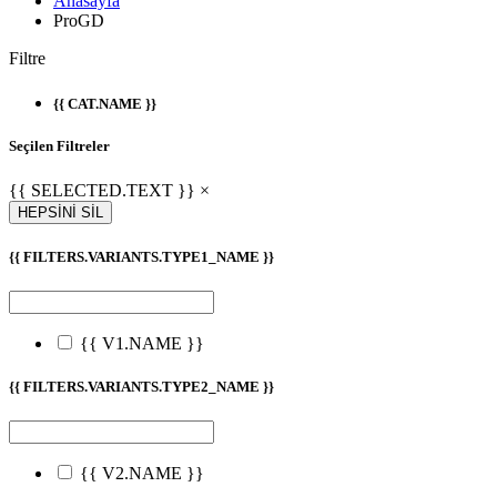
Anasayfa
ProGD
Filtre
{{ CAT.NAME }}
Seçilen Filtreler
{{ SELECTED.TEXT }} ×
HEPSİNİ SİL
{{ FILTERS.VARIANTS.TYPE1_NAME }}
{{ V1.NAME }}
{{ FILTERS.VARIANTS.TYPE2_NAME }}
{{ V2.NAME }}