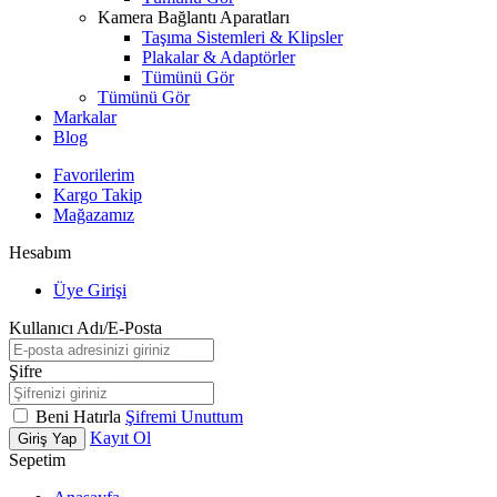
Kamera Bağlantı Aparatları
Taşıma Sistemleri & Klipsler
Plakalar & Adaptörler
Tümünü Gör
Tümünü Gör
Markalar
Blog
Favorilerim
Kargo Takip
Mağazamız
Hesabım
Üye Girişi
Kullanıcı Adı/E-Posta
Şifre
Beni Hatırla
Şifremi Unuttum
Kayıt Ol
Giriş Yap
Sepetim