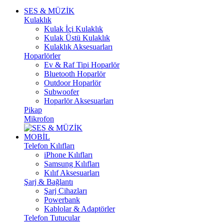
SES & MÜZİK
Kulaklık
Kulak İçi Kulaklık
Kulak Üstü Kulaklık
Kulaklık Aksesuarları
Hoparlörler
Ev & Raf Tipi Hoparlör
Bluetooth Hoparlör
Outdoor Hoparlör
Subwoofer
Hoparlör Aksesuarları
Pikap
Mikrofon
MOBİL
Telefon Kılıfları
iPhone Kılıfları
Samsung Kılıfları
Kılıf Aksesuarları
Şarj & Bağlantı
Şarj Cihazları
Powerbank
Kablolar & Adaptörler
Telefon Tutucular