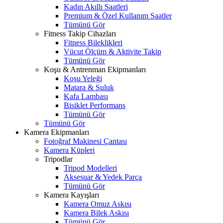
Kadın Akıllı Saatleri
Premium & Özel Kullanım Saatler
Tümünü Gör
Fitness Takip Cihazları
Fitness Bileklikleri
Vücut Ölçüm & Aktivite Takip
Tümünü Gör
Koşu & Antrenman Ekipmanları
Koşu Yeleği
Matara & Suluk
Kafa Lambası
Bisiklet Performans
Tümünü Gör
Tümünü Gör
Kamera Ekipmanları
Fotoğraf Makinesi Çantası
Kamera Küpleri
Tripodlar
Tripod Modelleri
Aksesuar & Yedek Parça
Tümünü Gör
Kamera Kayışları
Kamera Omuz Askısı
Kamera Bilek Askısı
Tümünü Gör