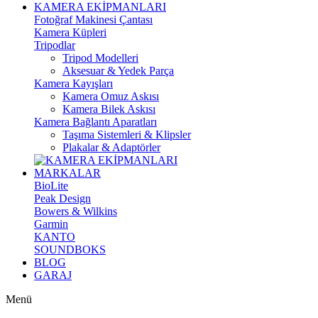
KAMERA EKİPMANLARI
Fotoğraf Makinesi Çantası
Kamera Küpleri
Tripodlar
Tripod Modelleri
Aksesuar & Yedek Parça
Kamera Kayışları
Kamera Omuz Askısı
Kamera Bilek Askısı
Kamera Bağlantı Aparatları
Taşıma Sistemleri & Klipsler
Plakalar & Adaptörler
MARKALAR
BioLite
Peak Design
Bowers & Wilkins
Garmin
KANTO
SOUNDBOKS
BLOG
GARAJ
Menü