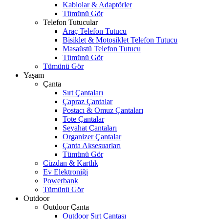
Kablolar & Adaptörler
Tümünü Gör
Telefon Tutucular
Araç Telefon Tutucu
Bisiklet & Motosiklet Telefon Tutucu
Masaüstü Telefon Tutucu
Tümünü Gör
Tümünü Gör
Yaşam
Çanta
Sırt Çantaları
Çapraz Çantalar
Postacı & Omuz Çantaları
Tote Çantalar
Seyahat Çantaları
Organizer Çantalar
Çanta Aksesuarları
Tümünü Gör
Cüzdan & Kartlık
Ev Elektroniği
Powerbank
Tümünü Gör
Outdoor
Outdoor Çanta
Outdoor Sırt Çantası