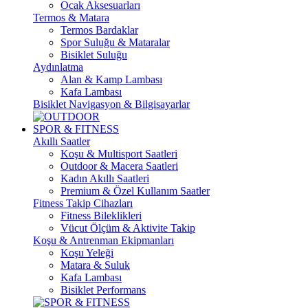
Ocak Aksesuarları
Termos & Matara
Termos Bardaklar
Spor Suluğu & Mataralar
Bisiklet Suluğu
Aydınlatma
Alan & Kamp Lambası
Kafa Lambası
Bisiklet Navigasyon & Bilgisayarlar
SPOR & FITNESS
Akıllı Saatler
Koşu & Multisport Saatleri
Outdoor & Macera Saatleri
Kadın Akıllı Saatleri
Premium & Özel Kullanım Saatler
Fitness Takip Cihazları
Fitness Bileklikleri
Vücut Ölçüm & Aktivite Takip
Koşu & Antrenman Ekipmanları
Koşu Yeleği
Matara & Suluk
Kafa Lambası
Bisiklet Performans