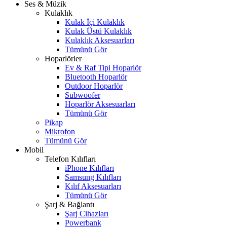
Ses & Müzik
Kulaklık
Kulak İçi Kulaklık
Kulak Üstü Kulaklık
Kulaklık Aksesuarları
Tümünü Gör
Hoparlörler
Ev & Raf Tipi Hoparlör
Bluetooth Hoparlör
Outdoor Hoparlör
Subwoofer
Hoparlör Aksesuarları
Tümünü Gör
Pikap
Mikrofon
Tümünü Gör
Mobil
Telefon Kılıfları
iPhone Kılıfları
Samsung Kılıfları
Kılıf Aksesuarları
Tümünü Gör
Şarj & Bağlantı
Şarj Cihazları
Powerbank