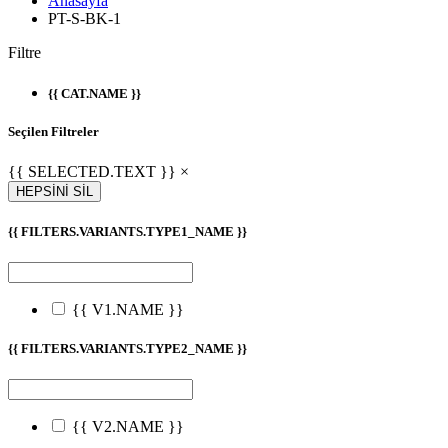
Anasayfa
PT-S-BK-1
Filtre
{{ CAT.NAME }}
Seçilen Filtreler
{{ SELECTED.TEXT }} ×
HEPSİNİ SİL
{{ FILTERS.VARIANTS.TYPE1_NAME }}
{{ V1.NAME }}
{{ FILTERS.VARIANTS.TYPE2_NAME }}
{{ V2.NAME }}