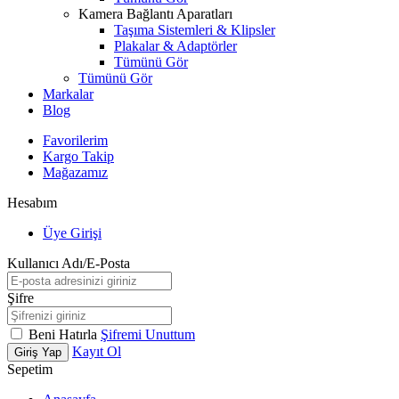
Kamera Bağlantı Aparatları
Taşıma Sistemleri & Klipsler
Plakalar & Adaptörler
Tümünü Gör
Tümünü Gör
Markalar
Blog
Favorilerim
Kargo Takip
Mağazamız
Hesabım
Üye Girişi
Kullanıcı Adı/E-Posta
Şifre
Beni Hatırla
Şifremi Unuttum
Kayıt Ol
Giriş Yap
Sepetim