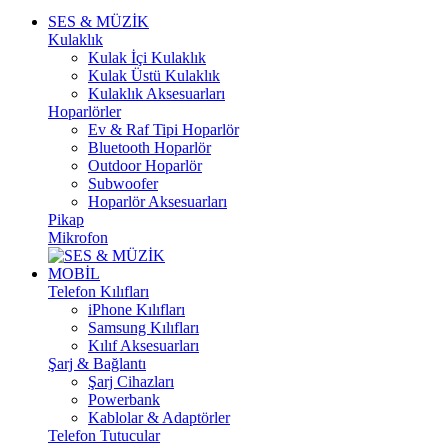
SES & MÜZİK
Kulaklık
Kulak İçi Kulaklık
Kulak Üstü Kulaklık
Kulaklık Aksesuarları
Hoparlörler
Ev & Raf Tipi Hoparlör
Bluetooth Hoparlör
Outdoor Hoparlör
Subwoofer
Hoparlör Aksesuarları
Pikap
Mikrofon
MOBİL
Telefon Kılıfları
iPhone Kılıfları
Samsung Kılıfları
Kılıf Aksesuarları
Şarj & Bağlantı
Şarj Cihazları
Powerbank
Kablolar & Adaptörler
Telefon Tutucular