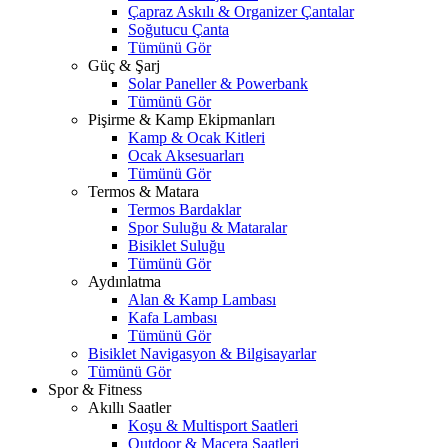
Çapraz Askılı & Organizer Çantalar
Soğutucu Çanta
Tümünü Gör
Güç & Şarj
Solar Paneller & Powerbank
Tümünü Gör
Pişirme & Kamp Ekipmanları
Kamp & Ocak Kitleri
Ocak Aksesuarları
Tümünü Gör
Termos & Matara
Termos Bardaklar
Spor Suluğu & Mataralar
Bisiklet Suluğu
Tümünü Gör
Aydınlatma
Alan & Kamp Lambası
Kafa Lambası
Tümünü Gör
Bisiklet Navigasyon & Bilgisayarlar
Tümünü Gör
Spor & Fitness
Akıllı Saatler
Koşu & Multisport Saatleri
Outdoor & Macera Saatleri