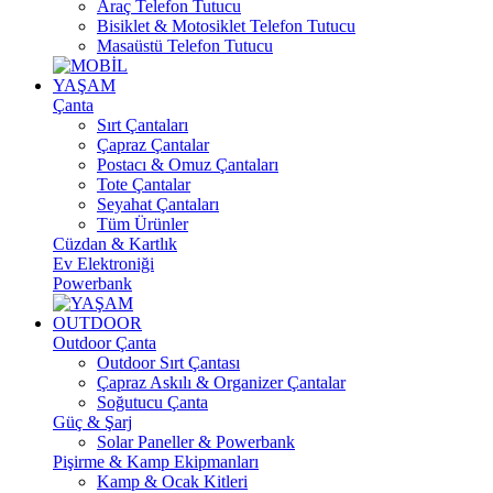
Araç Telefon Tutucu
Bisiklet & Motosiklet Telefon Tutucu
Masaüstü Telefon Tutucu
YAŞAM
Çanta
Sırt Çantaları
Çapraz Çantalar
Postacı & Omuz Çantaları
Tote Çantalar
Seyahat Çantaları
Tüm Ürünler
Cüzdan & Kartlık
Ev Elektroniği
Powerbank
OUTDOOR
Outdoor Çanta
Outdoor Sırt Çantası
Çapraz Askılı & Organizer Çantalar
Soğutucu Çanta
Güç & Şarj
Solar Paneller & Powerbank
Pişirme & Kamp Ekipmanları
Kamp & Ocak Kitleri