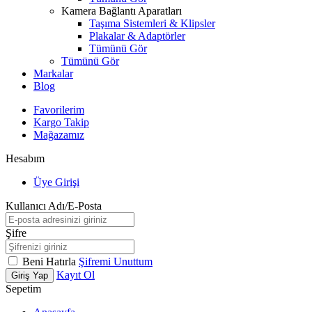
Kamera Bağlantı Aparatları
Taşıma Sistemleri & Klipsler
Plakalar & Adaptörler
Tümünü Gör
Tümünü Gör
Markalar
Blog
Favorilerim
Kargo Takip
Mağazamız
Hesabım
Üye Girişi
Kullanıcı Adı/E-Posta
Şifre
Beni Hatırla
Şifremi Unuttum
Kayıt Ol
Giriş Yap
Sepetim