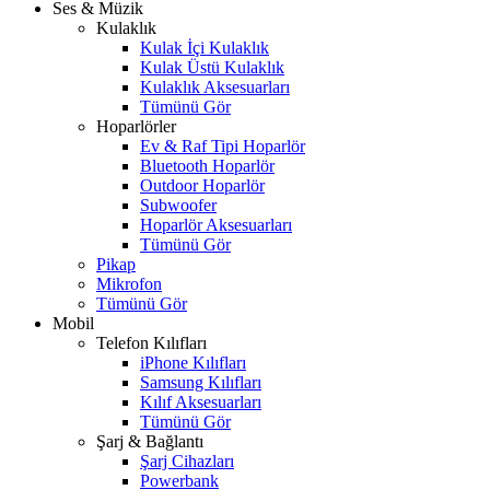
Ses & Müzik
Kulaklık
Kulak İçi Kulaklık
Kulak Üstü Kulaklık
Kulaklık Aksesuarları
Tümünü Gör
Hoparlörler
Ev & Raf Tipi Hoparlör
Bluetooth Hoparlör
Outdoor Hoparlör
Subwoofer
Hoparlör Aksesuarları
Tümünü Gör
Pikap
Mikrofon
Tümünü Gör
Mobil
Telefon Kılıfları
iPhone Kılıfları
Samsung Kılıfları
Kılıf Aksesuarları
Tümünü Gör
Şarj & Bağlantı
Şarj Cihazları
Powerbank