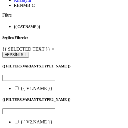
Anasayfa
RENMB-C
Filtre
{{ CAT.NAME }}
Seçilen Filtreler
{{ SELECTED.TEXT }} ×
HEPSİNİ SİL
{{ FILTERS.VARIANTS.TYPE1_NAME }}
{{ V1.NAME }}
{{ FILTERS.VARIANTS.TYPE2_NAME }}
{{ V2.NAME }}