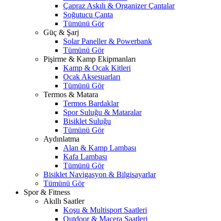
Çapraz Askılı & Organizer Çantalar
Soğutucu Çanta
Tümünü Gör
Güç & Şarj
Solar Paneller & Powerbank
Tümünü Gör
Pişirme & Kamp Ekipmanları
Kamp & Ocak Kitleri
Ocak Aksesuarları
Tümünü Gör
Termos & Matara
Termos Bardaklar
Spor Suluğu & Mataralar
Bisiklet Suluğu
Tümünü Gör
Aydınlatma
Alan & Kamp Lambası
Kafa Lambası
Tümünü Gör
Bisiklet Navigasyon & Bilgisayarlar
Tümünü Gör
Spor & Fitness
Akıllı Saatler
Koşu & Multisport Saatleri
Outdoor & Macera Saatleri