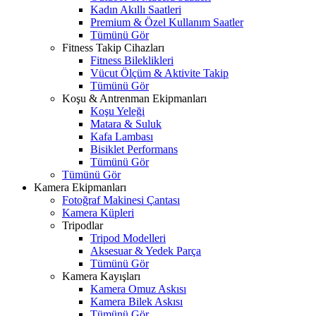
Kadın Akıllı Saatleri
Premium & Özel Kullanım Saatler
Tümünü Gör
Fitness Takip Cihazları
Fitness Bileklikleri
Vücut Ölçüm & Aktivite Takip
Tümünü Gör
Koşu & Antrenman Ekipmanları
Koşu Yeleği
Matara & Suluk
Kafa Lambası
Bisiklet Performans
Tümünü Gör
Tümünü Gör
Kamera Ekipmanları
Fotoğraf Makinesi Çantası
Kamera Küpleri
Tripodlar
Tripod Modelleri
Aksesuar & Yedek Parça
Tümünü Gör
Kamera Kayışları
Kamera Omuz Askısı
Kamera Bilek Askısı
Tümünü Gör