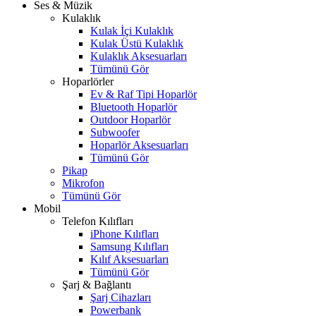
Ses & Müzik
Kulaklık
Kulak İçi Kulaklık
Kulak Üstü Kulaklık
Kulaklık Aksesuarları
Tümünü Gör
Hoparlörler
Ev & Raf Tipi Hoparlör
Bluetooth Hoparlör
Outdoor Hoparlör
Subwoofer
Hoparlör Aksesuarları
Tümünü Gör
Pikap
Mikrofon
Tümünü Gör
Mobil
Telefon Kılıfları
iPhone Kılıfları
Samsung Kılıfları
Kılıf Aksesuarları
Tümünü Gör
Şarj & Bağlantı
Şarj Cihazları
Powerbank