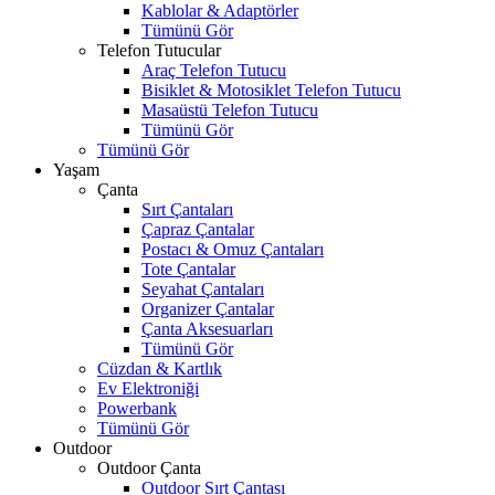
Kablolar & Adaptörler
Tümünü Gör
Telefon Tutucular
Araç Telefon Tutucu
Bisiklet & Motosiklet Telefon Tutucu
Masaüstü Telefon Tutucu
Tümünü Gör
Tümünü Gör
Yaşam
Çanta
Sırt Çantaları
Çapraz Çantalar
Postacı & Omuz Çantaları
Tote Çantalar
Seyahat Çantaları
Organizer Çantalar
Çanta Aksesuarları
Tümünü Gör
Cüzdan & Kartlık
Ev Elektroniği
Powerbank
Tümünü Gör
Outdoor
Outdoor Çanta
Outdoor Sırt Çantası