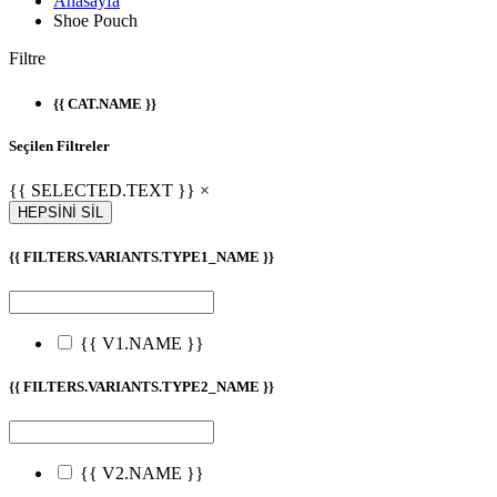
Anasayfa
Shoe Pouch
Filtre
{{ CAT.NAME }}
Seçilen Filtreler
{{ SELECTED.TEXT }} ×
HEPSİNİ SİL
{{ FILTERS.VARIANTS.TYPE1_NAME }}
{{ V1.NAME }}
{{ FILTERS.VARIANTS.TYPE2_NAME }}
{{ V2.NAME }}