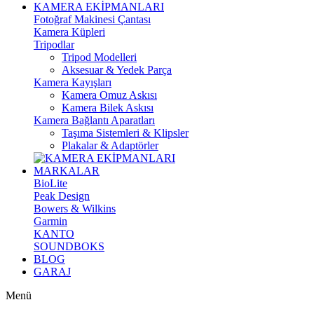
KAMERA EKİPMANLARI
Fotoğraf Makinesi Çantası
Kamera Küpleri
Tripodlar
Tripod Modelleri
Aksesuar & Yedek Parça
Kamera Kayışları
Kamera Omuz Askısı
Kamera Bilek Askısı
Kamera Bağlantı Aparatları
Taşıma Sistemleri & Klipsler
Plakalar & Adaptörler
MARKALAR
BioLite
Peak Design
Bowers & Wilkins
Garmin
KANTO
SOUNDBOKS
BLOG
GARAJ
Menü