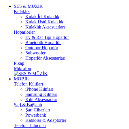
SES & MÜZİK
Kulaklık
Kulak İçi Kulaklık
Kulak Üstü Kulaklık
Kulaklık Aksesuarları
Hoparlörler
Ev & Raf Tipi Hoparlör
Bluetooth Hoparlör
Outdoor Hoparlör
Subwoofer
Hoparlör Aksesuarları
Pikap
Mikrofon
MOBİL
Telefon Kılıfları
iPhone Kılıfları
Samsung Kılıfları
Kılıf Aksesuarları
Şarj & Bağlantı
Şarj Cihazları
Powerbank
Kablolar & Adaptörler
Telefon Tutucular