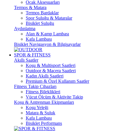
Ocak Aksesuarları
Termos & Matara
Termos Bardaklar
Spor Suluğu & Mataralar
Bisiklet Suluğu
Aydınlatma
Alan & Kamp Lambası
Kafa Lambası
Bisiklet Navigasyon & Bilgisayarlar
SPOR & FITNESS
Akıllı Saatler
Koşu & Multisport Saatleri
Outdoor & Macera Saatleri
Kadın Akıllı Saatleri
Premium & Özel Kullanım Saatler
Fitness Takip Cihazları
Fitness Bileklikleri
Vücut Ölçüm & Aktivite Takip
Koşu & Antrenman Ekipmanları
Koşu Yeleği
Matara & Suluk
Kafa Lambası
Bisiklet Performans