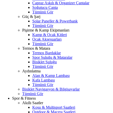
Çapraz Askılı & Organizer Çantalar
Soğutucu Çanta
Tümünü Gör
Güç & Şarj
Solar Paneller & Powerbank
Tümünü Gör
Pişirme & Kamp Ekipmanları
Kamp & Ocak Kitleri
Ocak Aksesuarları
Tümünü Gör
Termos & Matara
Termos Bardaklar
Spor Suluğu & Mataralar
Bisiklet Suluğu
Tümünü Gör
Aydınlatma
Alan & Kamp Lambası
Kafa Lambası
Tümünü Gör
Bisiklet Navigasyon & Bilgisayarlar
Tümünü Gör
Spor & Fitness
Akıllı Saatler
Koşu & Multisport Saatleri
Outdoor & Macera Saatleri