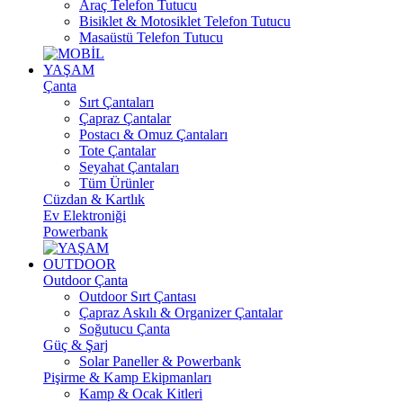
Araç Telefon Tutucu
Bisiklet & Motosiklet Telefon Tutucu
Masaüstü Telefon Tutucu
YAŞAM
Çanta
Sırt Çantaları
Çapraz Çantalar
Postacı & Omuz Çantaları
Tote Çantalar
Seyahat Çantaları
Tüm Ürünler
Cüzdan & Kartlık
Ev Elektroniği
Powerbank
OUTDOOR
Outdoor Çanta
Outdoor Sırt Çantası
Çapraz Askılı & Organizer Çantalar
Soğutucu Çanta
Güç & Şarj
Solar Paneller & Powerbank
Pişirme & Kamp Ekipmanları
Kamp & Ocak Kitleri