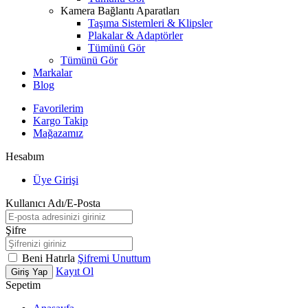
Kamera Bağlantı Aparatları
Taşıma Sistemleri & Klipsler
Plakalar & Adaptörler
Tümünü Gör
Tümünü Gör
Markalar
Blog
Favorilerim
Kargo Takip
Mağazamız
Hesabım
Üye Girişi
Kullanıcı Adı/E-Posta
Şifre
Beni Hatırla
Şifremi Unuttum
Kayıt Ol
Giriş Yap
Sepetim