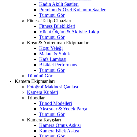
Kadın Akıllı Saatleri
Premium & Özel Kullanım Saatler
Tümünü Gör
Fitness Takip Cihazları
Fitness Bileklikleri
Vücut Ölçüm & Aktivite Takip
Tümünü Gör
Koşu & Antrenman Ekipmanları
Koşu Yeleği
Matara & Suluk
Kafa Lambası
Bisiklet Performans
Tümünü Gör
Tümünü Gör
Kamera Ekipmanları
Fotoğraf Makinesi Çantası
Kamera Küpleri
Tripodlar
Tripod Modelleri
Aksesuar & Yedek Parça
Tümünü Gör
Kamera Kayışları
Kamera Omuz Askısı
Kamera Bilek Askısı
Tümünü Gör