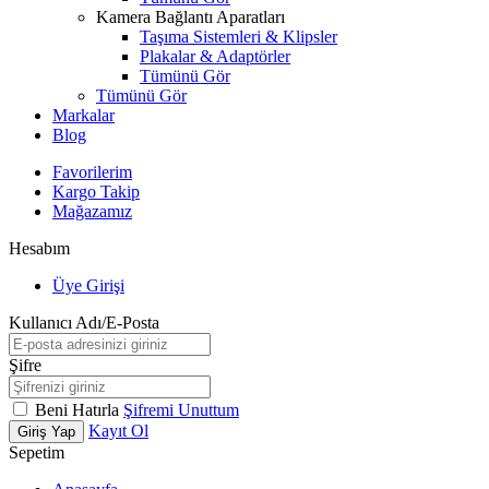
Kamera Bağlantı Aparatları
Taşıma Sistemleri & Klipsler
Plakalar & Adaptörler
Tümünü Gör
Tümünü Gör
Markalar
Blog
Favorilerim
Kargo Takip
Mağazamız
Hesabım
Üye Girişi
Kullanıcı Adı/E-Posta
Şifre
Beni Hatırla
Şifremi Unuttum
Kayıt Ol
Giriş Yap
Sepetim