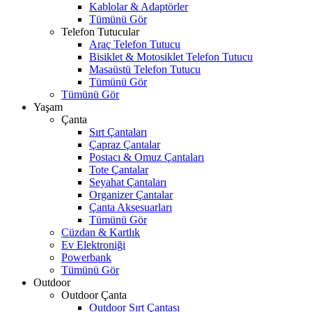
Kablolar & Adaptörler
Tümünü Gör
Telefon Tutucular
Araç Telefon Tutucu
Bisiklet & Motosiklet Telefon Tutucu
Masaüstü Telefon Tutucu
Tümünü Gör
Tümünü Gör
Yaşam
Çanta
Sırt Çantaları
Çapraz Çantalar
Postacı & Omuz Çantaları
Tote Çantalar
Seyahat Çantaları
Organizer Çantalar
Çanta Aksesuarları
Tümünü Gör
Cüzdan & Kartlık
Ev Elektroniği
Powerbank
Tümünü Gör
Outdoor
Outdoor Çanta
Outdoor Sırt Çantası