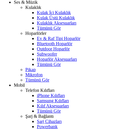
Ses & Müzik
Kulaklık
Kulak İçi Kulaklık
Kulak Üstü Kulaklık
Kulaklık Aksesuarları
Tümünü Gör
Hoparlörler
Ev & Raf Tipi Hoparlör
Bluetooth Hoparlör
Outdoor Hoparlör
Subwoofer
Hoparlör Aksesuarları
Tümünü Gör
Pikap
Mikrofon
Tümünü Gör
Mobil
Telefon Kılıfları
iPhone Kılıfları
Samsung Kılıfları
Kılıf Aksesuarları
Tümünü Gör
Şarj & Bağlantı
Şarj Cihazları
Powerbank