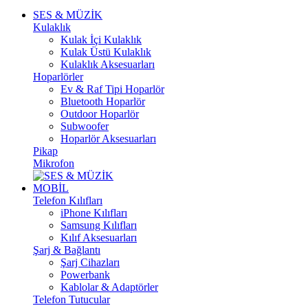
SES & MÜZİK
Kulaklık
Kulak İçi Kulaklık
Kulak Üstü Kulaklık
Kulaklık Aksesuarları
Hoparlörler
Ev & Raf Tipi Hoparlör
Bluetooth Hoparlör
Outdoor Hoparlör
Subwoofer
Hoparlör Aksesuarları
Pikap
Mikrofon
MOBİL
Telefon Kılıfları
iPhone Kılıfları
Samsung Kılıfları
Kılıf Aksesuarları
Şarj & Bağlantı
Şarj Cihazları
Powerbank
Kablolar & Adaptörler
Telefon Tutucular