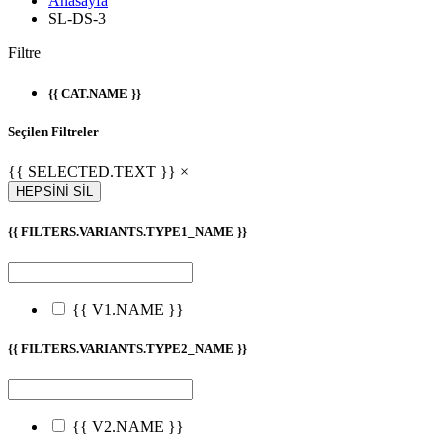
Anasayfa
SL-DS-3
Filtre
{{ CAT.NAME }}
Seçilen Filtreler
{{ SELECTED.TEXT }} ×
HEPSİNİ SİL
{{ FILTERS.VARIANTS.TYPE1_NAME }}
{{ V1.NAME }}
{{ FILTERS.VARIANTS.TYPE2_NAME }}
{{ V2.NAME }}