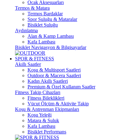
Ocak Aksesuarları
Termos & Matara
Termos Bardaklar
Spor Suluğu & Mataralar
Bisiklet Suluğu
Aydınlatma
Alan & Kamp Lambası
Kafa Lambası
Bisiklet Navigasyon & Bilgisayarlar
SPOR & FITNESS
Akıllı Saatler
Koşu & Multisport Saatleri
Outdoor & Macera Saatleri
Kadın Akıllı Saatleri
Premium & Özel Kullanım Saatler
Fitness Takip Cihazları
Fitness Bileklikleri
Vücut Ölçüm & Aktivite Takip
Koşu & Antrenman Ekipmanları
Koşu Yeleği
Matara & Suluk
Kafa Lambası
Bisiklet Performans