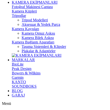
KAMERA EKİPMANLARI
Fotoğraf Makinesi Çantası
Kamera Küpleri
Tripodlar
Tripod Modelleri
Aksesuar & Yedek Parça
Kamera Kayışları
Kamera Omuz Askısı
Kamera Bilek Askısı
Kamera Bağlantı Aparatları
Taşıma Sistemleri & Klipsler
Plakalar & Adaptörler
MARKALAR
BioLite
Peak Design
Bowers & Wilkins
Garmin
KANTO
SOUNDBOKS
BLOG
GARAJ
Menü