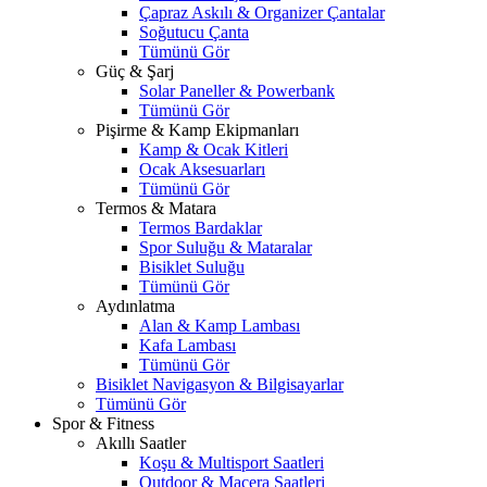
Çapraz Askılı & Organizer Çantalar
Soğutucu Çanta
Tümünü Gör
Güç & Şarj
Solar Paneller & Powerbank
Tümünü Gör
Pişirme & Kamp Ekipmanları
Kamp & Ocak Kitleri
Ocak Aksesuarları
Tümünü Gör
Termos & Matara
Termos Bardaklar
Spor Suluğu & Mataralar
Bisiklet Suluğu
Tümünü Gör
Aydınlatma
Alan & Kamp Lambası
Kafa Lambası
Tümünü Gör
Bisiklet Navigasyon & Bilgisayarlar
Tümünü Gör
Spor & Fitness
Akıllı Saatler
Koşu & Multisport Saatleri
Outdoor & Macera Saatleri