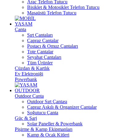
Araç Telefon Tutucu
Bisiklet & Motosiklet Telefon Tutucu
Masaüstü Telefon Tutucu
YAŞAM
Çanta
Sırt Çantaları
Çapraz Çantalar
Postacı & Omuz Çantaları
Tote Çantalar
Seyahat Çantaları
Tüm Ürünler
Cüzdan & Kartlık
Ev Elektroniği
Powerbank
OUTDOOR
Outdoor Çanta
Outdoor Sırt Çantası
Çapraz Askılı & Organizer Çantalar
Soğutucu Çanta
Güç & Şarj
Solar Paneller & Powerbank
Pişirme & Kamp Ekipmanları
Kamp & Ocak Kitleri