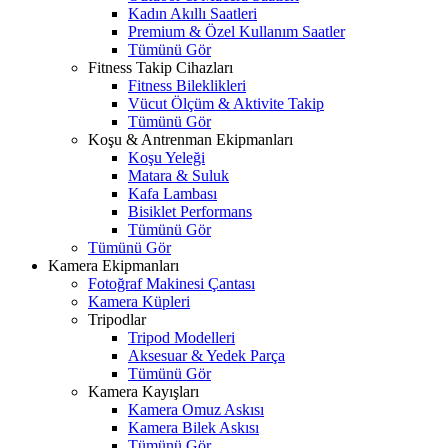
Kadın Akıllı Saatleri
Premium & Özel Kullanım Saatler
Tümünü Gör
Fitness Takip Cihazları
Fitness Bileklikleri
Vücut Ölçüm & Aktivite Takip
Tümünü Gör
Koşu & Antrenman Ekipmanları
Koşu Yeleği
Matara & Suluk
Kafa Lambası
Bisiklet Performans
Tümünü Gör
Tümünü Gör
Kamera Ekipmanları
Fotoğraf Makinesi Çantası
Kamera Küpleri
Tripodlar
Tripod Modelleri
Aksesuar & Yedek Parça
Tümünü Gör
Kamera Kayışları
Kamera Omuz Askısı
Kamera Bilek Askısı
Tümünü Gör