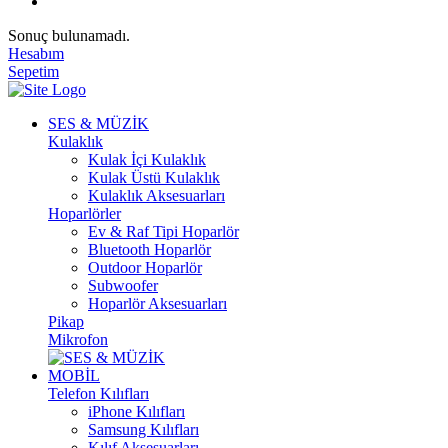
Sonuç bulunamadı.
Hesabım
Sepetim
SES & MÜZİK
Kulaklık
Kulak İçi Kulaklık
Kulak Üstü Kulaklık
Kulaklık Aksesuarları
Hoparlörler
Ev & Raf Tipi Hoparlör
Bluetooth Hoparlör
Outdoor Hoparlör
Subwoofer
Hoparlör Aksesuarları
Pikap
Mikrofon
MOBİL
Telefon Kılıfları
iPhone Kılıfları
Samsung Kılıfları
Kılıf Aksesuarları