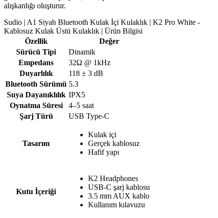
alışkanlığı oluşturur.
Sudio | A1 Siyah Bluetooth Kulak İçi Kulaklık | K2 Pro White -
Kablosuz Kulak Üstü Kulaklık | Ürün Bilgisi
Özellik
Değer
Sürücü Tipi
Dinamik
Empedans
32Ω @ 1kHz
Duyarlılık
118 ± 3 dB
Bluetooth Sürümü
5.3
Suya Dayanıklılık
IPX5
Oynatma Süresi
4–5 saat
Şarj Türü
USB Type-C
Kulak içi
Tasarım
Gerçek kablosuz
Hafif yapı
K2 Headphones
USB-C şarj kablosu
Kutu İçeriği
3.5 mm AUX kablo
Kullanım kılavuzu