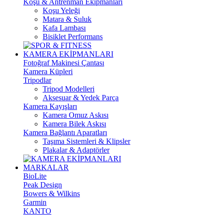
Koşu & Antrenman Ekipmanları
Koşu Yeleği
Matara & Suluk
Kafa Lambası
Bisiklet Performans
KAMERA EKİPMANLARI
Fotoğraf Makinesi Çantası
Kamera Küpleri
Tripodlar
Tripod Modelleri
Aksesuar & Yedek Parça
Kamera Kayışları
Kamera Omuz Askısı
Kamera Bilek Askısı
Kamera Bağlantı Aparatları
Taşıma Sistemleri & Klipsler
Plakalar & Adaptörler
MARKALAR
BioLite
Peak Design
Bowers & Wilkins
Garmin
KANTO