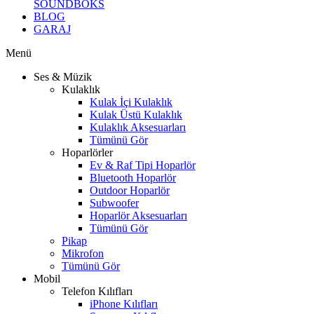
SOUNDBOKS
BLOG
GARAJ
Menü
Ses & Müzik
Kulaklık
Kulak İçi Kulaklık
Kulak Üstü Kulaklık
Kulaklık Aksesuarları
Tümünü Gör
Hoparlörler
Ev & Raf Tipi Hoparlör
Bluetooth Hoparlör
Outdoor Hoparlör
Subwoofer
Hoparlör Aksesuarları
Tümünü Gör
Pikap
Mikrofon
Tümünü Gör
Mobil
Telefon Kılıfları
iPhone Kılıfları