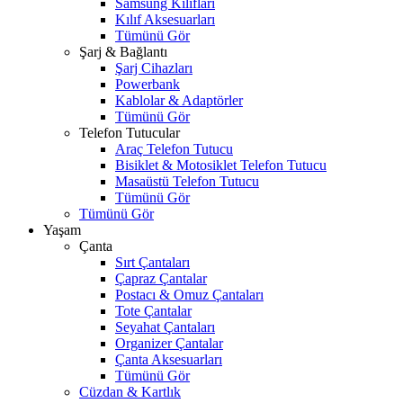
Samsung Kılıfları
Kılıf Aksesuarları
Tümünü Gör
Şarj & Bağlantı
Şarj Cihazları
Powerbank
Kablolar & Adaptörler
Tümünü Gör
Telefon Tutucular
Araç Telefon Tutucu
Bisiklet & Motosiklet Telefon Tutucu
Masaüstü Telefon Tutucu
Tümünü Gör
Tümünü Gör
Yaşam
Çanta
Sırt Çantaları
Çapraz Çantalar
Postacı & Omuz Çantaları
Tote Çantalar
Seyahat Çantaları
Organizer Çantalar
Çanta Aksesuarları
Tümünü Gör
Cüzdan & Kartlık