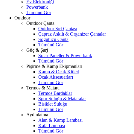
Ev Elektroniği
Powerbank
Tümünü Gör
Outdoor
Outdoor Çanta
Outdoor Sırt Çantası
Çapraz Askılı & Organizer Çantalar
Soğutucu Çanta
Tümünü Gör
Güç & Şarj
Solar Paneller & Powerbank
Tümünü Gör
Pişirme & Kamp Ekipmanları
Kamp & Ocak Kitleri
Ocak Aksesuarları
Tümünü Gör
Termos & Matara
Termos Bardaklar
Spor Suluğu & Mataralar
Bisiklet Suluğu
Tümünü Gör
Aydınlatma
Alan & Kamp Lambası
Kafa Lambası
Tümünü Gör