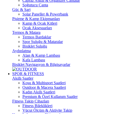
Çapraz Askılı & Organizer Çantalar
Soğutucu Çanta
Güç & Şarj
Solar Paneller & Powerbank
Pişirme & Kamp Ekipmanları
Kamp & Ocak Kitleri
Ocak Aksesuarları
Termos & Matara
Termos Bardaklar
Spor Suluğu & Mataralar
Bisiklet Suluğu
Aydınlatma
Alan & Kamp Lambası
Kafa Lambası
Bisiklet Navigasyon & Bilgisayarlar
SPOR & FITNESS
Akıllı Saatler
Koşu & Multisport Saatleri
Outdoor & Macera Saatleri
Kadın Akıllı Saatleri
Premium & Özel Kullanım Saatler
Fitness Takip Cihazları
Fitness Bileklikleri
Vücut Ölçüm & Aktivite Takip