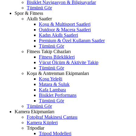
Bisiklet Navigasyon & Bilgisayarlar
Tümünü Gör
Spor & Fitness
Akıllı Saatler
Koşu & Multisport Saatleri
Outdoor & Macera Saatleri
Kadın Akıllı Saatleri
Premium & Özel Kullanım Saatler
Tümünü Gör
Fitness Takip Cihazları
Fitness Bileklikleri
Vücut Ölçüm & Aktivite Takip
Tümünü Gör
Koşu & Antrenman Ekipmanları
Koşu Yeleği
Matara & Suluk
Kafa Lambası
Bisiklet Performans
Tümünü Gör
Tümünü Gör
Kamera Ekipmanları
Fotoğraf Makinesi Çantası
Kamera Küpleri
Tripodlar
Tripod Modelleri