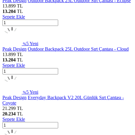
Peak Design
Outdoor Backpack 25L Outdoor Sırt Çantası - Eclipse
13.899
TL
13.204
TL
Sepete Ekle
5
Yeni
%
Peak Design
Outdoor Backpack 25L Outdoor Sırt Çantası - Cloud
13.899
TL
13.204
TL
Sepete Ekle
5
Yeni
%
Peak Design
Everyday Backpack V2 20L Günlük Sırt Çantası -
Coyote
21.299
TL
20.234
TL
Sepete Ekle