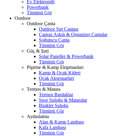
Ev Elektroniği
Powerbank
Tümünü Gör
Outdoor
Outdoor Çanta
Outdoor Sırt Çantası
Çapraz Askılı & Organizer Çantalar
Soğutucu Çanta
Tümünü Gör
Güç & Şarj
Solar Paneller & Powerbank
Tümünü Gör
Pişirme & Kamp Ekipmanları
Kamp & Ocak Kitleri
Ocak Aksesuarları
Tümünü Gör
Termos & Matara
Termos Bardaklar
Spor Suluğu & Mataralar
Bisiklet Suluğu
Tümünü Gör
Aydınlatma
Alan & Kamp Lambası
Kafa Lambası
Tümünü Gör