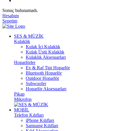
Sonuç bulunamadı.
Hesabım
Sepetim
SES & MÜZİK
Kulaklık
Kulak İçi Kulaklık
Kulak Üstü Kulaklık
Kulaklık Aksesuarları
Hoparlörler
Ev & Raf Tipi Hoparlör
Bluetooth Hoparlör
Outdoor Hoparlör
Subwoofer
Hoparlör Aksesuarları
Pikap
Mikrofon
MOBİL
Telefon Kılıfları
iPhone Kılıfları
Samsung Kılıfları
Kılıf Aksesuarları