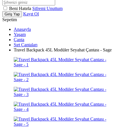
Beni Hatırla
Şifremi Unuttum
Kayıt Ol
Giriş Yap
Sepetim
Anasayfa
Yaşam
Çanta
Sırt Çantaları
Travel Backpack 45L Modüler Seyahat Çantası - Sage