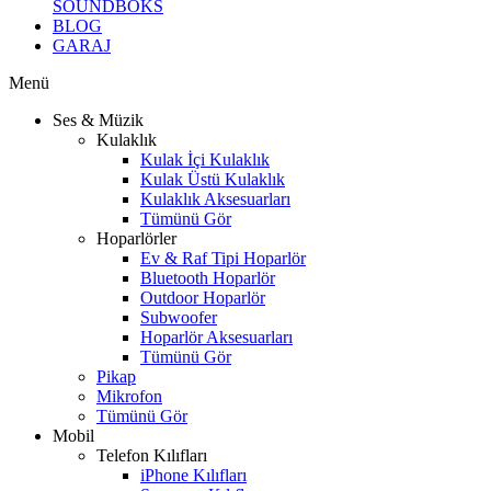
SOUNDBOKS
BLOG
GARAJ
Menü
Ses & Müzik
Kulaklık
Kulak İçi Kulaklık
Kulak Üstü Kulaklık
Kulaklık Aksesuarları
Tümünü Gör
Hoparlörler
Ev & Raf Tipi Hoparlör
Bluetooth Hoparlör
Outdoor Hoparlör
Subwoofer
Hoparlör Aksesuarları
Tümünü Gör
Pikap
Mikrofon
Tümünü Gör
Mobil
Telefon Kılıfları
iPhone Kılıfları