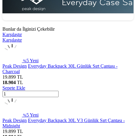
Bunlar da İlginizi Çekebilir
Karşılaştır
Karşılaştır
5
Yeni
%
Peak Design
Everyday Backpack 30L Günlük Sırt Çantası -
Charcoal
19.899
TL
18.904
TL
Sepete Ekle
5
Yeni
%
Peak Design
Everyday Backpack 30L V3 Günlük Sırt Çantası -
Midnight
19.899
TL