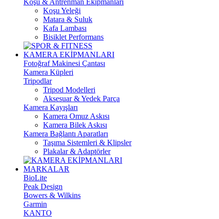
Koşu & Antrenman Ekipmanları
Koşu Yeleği
Matara & Suluk
Kafa Lambası
Bisiklet Performans
KAMERA EKİPMANLARI
Fotoğraf Makinesi Çantası
Kamera Küpleri
Tripodlar
Tripod Modelleri
Aksesuar & Yedek Parça
Kamera Kayışları
Kamera Omuz Askısı
Kamera Bilek Askısı
Kamera Bağlantı Aparatları
Taşıma Sistemleri & Klipsler
Plakalar & Adaptörler
MARKALAR
BioLite
Peak Design
Bowers & Wilkins
Garmin
KANTO