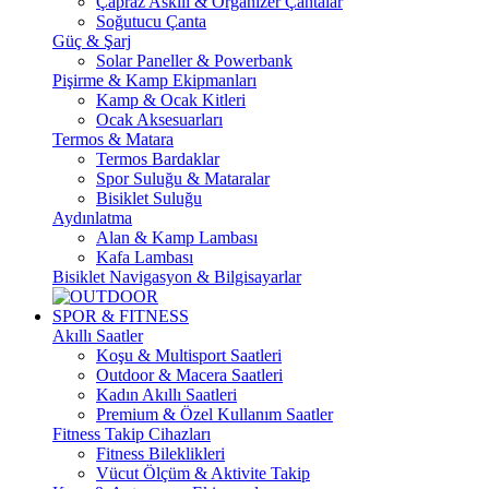
Çapraz Askılı & Organizer Çantalar
Soğutucu Çanta
Güç & Şarj
Solar Paneller & Powerbank
Pişirme & Kamp Ekipmanları
Kamp & Ocak Kitleri
Ocak Aksesuarları
Termos & Matara
Termos Bardaklar
Spor Suluğu & Mataralar
Bisiklet Suluğu
Aydınlatma
Alan & Kamp Lambası
Kafa Lambası
Bisiklet Navigasyon & Bilgisayarlar
SPOR & FITNESS
Akıllı Saatler
Koşu & Multisport Saatleri
Outdoor & Macera Saatleri
Kadın Akıllı Saatleri
Premium & Özel Kullanım Saatler
Fitness Takip Cihazları
Fitness Bileklikleri
Vücut Ölçüm & Aktivite Takip