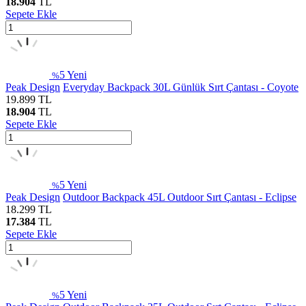
18.904
TL
Sepete Ekle
5
Yeni
%
Peak Design
Everyday Backpack 30L Günlük Sırt Çantası - Coyote
19.899
TL
18.904
TL
Sepete Ekle
5
Yeni
%
Peak Design
Outdoor Backpack 45L Outdoor Sırt Çantası - Eclipse
18.299
TL
17.384
TL
Sepete Ekle
5
Yeni
%