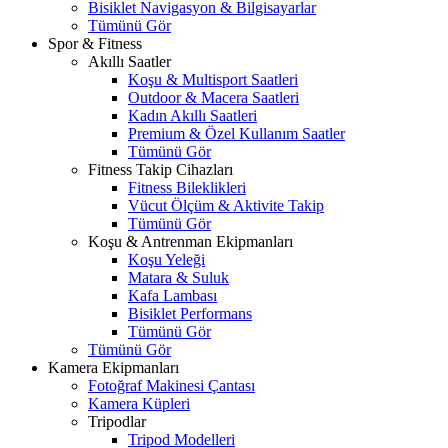
Bisiklet Navigasyon & Bilgisayarlar
Tümünü Gör
Spor & Fitness
Akıllı Saatler
Koşu & Multisport Saatleri
Outdoor & Macera Saatleri
Kadın Akıllı Saatleri
Premium & Özel Kullanım Saatler
Tümünü Gör
Fitness Takip Cihazları
Fitness Bileklikleri
Vücut Ölçüm & Aktivite Takip
Tümünü Gör
Koşu & Antrenman Ekipmanları
Koşu Yeleği
Matara & Suluk
Kafa Lambası
Bisiklet Performans
Tümünü Gör
Tümünü Gör
Kamera Ekipmanları
Fotoğraf Makinesi Çantası
Kamera Küpleri
Tripodlar
Tripod Modelleri