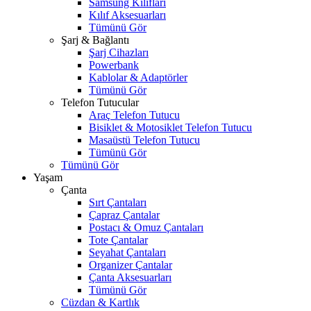
Samsung Kılıfları
Kılıf Aksesuarları
Tümünü Gör
Şarj & Bağlantı
Şarj Cihazları
Powerbank
Kablolar & Adaptörler
Tümünü Gör
Telefon Tutucular
Araç Telefon Tutucu
Bisiklet & Motosiklet Telefon Tutucu
Masaüstü Telefon Tutucu
Tümünü Gör
Tümünü Gör
Yaşam
Çanta
Sırt Çantaları
Çapraz Çantalar
Postacı & Omuz Çantaları
Tote Çantalar
Seyahat Çantaları
Organizer Çantalar
Çanta Aksesuarları
Tümünü Gör
Cüzdan & Kartlık