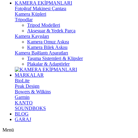
KAMERA EKİPMANLARI
Fotoğraf Makinesi Çantası
Kamera Küpleri
Tripodlar
Tripod Modelleri
Aksesuar & Yedek Parça
Kamera Kayışları
Kamera Omuz Askısı
Kamera Bilek Askısı
Kamera Bağlantı Aparatları
Taşıma Sistemleri & Klipsler
Plakalar & Adaptörler
MARKALAR
BioLite
Peak Design
Bowers & Wilkins
Garmin
KANTO
SOUNDBOKS
BLOG
GARAJ
Menü