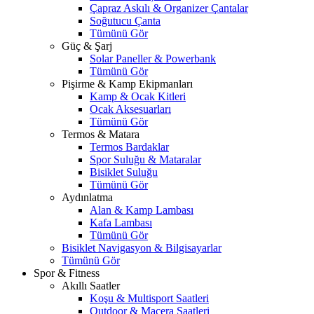
Çapraz Askılı & Organizer Çantalar
Soğutucu Çanta
Tümünü Gör
Güç & Şarj
Solar Paneller & Powerbank
Tümünü Gör
Pişirme & Kamp Ekipmanları
Kamp & Ocak Kitleri
Ocak Aksesuarları
Tümünü Gör
Termos & Matara
Termos Bardaklar
Spor Suluğu & Mataralar
Bisiklet Suluğu
Tümünü Gör
Aydınlatma
Alan & Kamp Lambası
Kafa Lambası
Tümünü Gör
Bisiklet Navigasyon & Bilgisayarlar
Tümünü Gör
Spor & Fitness
Akıllı Saatler
Koşu & Multisport Saatleri
Outdoor & Macera Saatleri