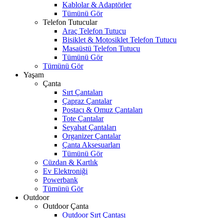
Kablolar & Adaptörler
Tümünü Gör
Telefon Tutucular
Araç Telefon Tutucu
Bisiklet & Motosiklet Telefon Tutucu
Masaüstü Telefon Tutucu
Tümünü Gör
Tümünü Gör
Yaşam
Çanta
Sırt Çantaları
Çapraz Çantalar
Postacı & Omuz Çantaları
Tote Çantalar
Seyahat Çantaları
Organizer Çantalar
Çanta Aksesuarları
Tümünü Gör
Cüzdan & Kartlık
Ev Elektroniği
Powerbank
Tümünü Gör
Outdoor
Outdoor Çanta
Outdoor Sırt Çantası