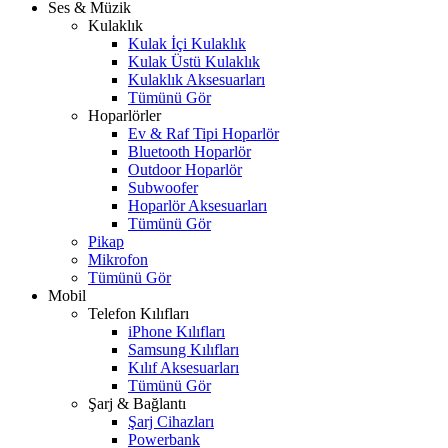
Ses & Müzik
Kulaklık
Kulak İçi Kulaklık
Kulak Üstü Kulaklık
Kulaklık Aksesuarları
Tümünü Gör
Hoparlörler
Ev & Raf Tipi Hoparlör
Bluetooth Hoparlör
Outdoor Hoparlör
Subwoofer
Hoparlör Aksesuarları
Tümünü Gör
Pikap
Mikrofon
Tümünü Gör
Mobil
Telefon Kılıfları
iPhone Kılıfları
Samsung Kılıfları
Kılıf Aksesuarları
Tümünü Gör
Şarj & Bağlantı
Şarj Cihazları
Powerbank