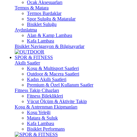
Ocak Aksesuarları
Termos & Matara
Termos Bardaklar
Spor Suluğu & Mataralar
Bisiklet Suluğu
Aydınlatma
Alan & Kamp Lambası
Kafa Lambası
Bisiklet Navigasyon & Bilgisayarlar
SPOR & FITNESS
Akıllı Saatler
Koşu & Multisport Saatleri
Outdoor & Macera Saatleri
Kadın Akıllı Saatleri
Premium & Özel Kullanım Saatler
Fitness Takip Cihazları
Fitness Bileklikleri
Vücut Ölçüm & Aktivite Takip
Koşu & Antrenman Ekipmanları
Koşu Yeleği
Matara & Suluk
Kafa Lambası
Bisiklet Performans