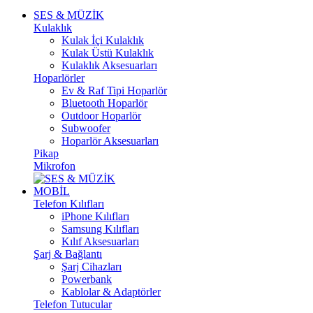
SES & MÜZİK
Kulaklık
Kulak İçi Kulaklık
Kulak Üstü Kulaklık
Kulaklık Aksesuarları
Hoparlörler
Ev & Raf Tipi Hoparlör
Bluetooth Hoparlör
Outdoor Hoparlör
Subwoofer
Hoparlör Aksesuarları
Pikap
Mikrofon
MOBİL
Telefon Kılıfları
iPhone Kılıfları
Samsung Kılıfları
Kılıf Aksesuarları
Şarj & Bağlantı
Şarj Cihazları
Powerbank
Kablolar & Adaptörler
Telefon Tutucular