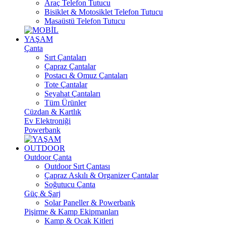
Araç Telefon Tutucu
Bisiklet & Motosiklet Telefon Tutucu
Masaüstü Telefon Tutucu
YAŞAM
Çanta
Sırt Çantaları
Çapraz Çantalar
Postacı & Omuz Çantaları
Tote Çantalar
Seyahat Çantaları
Tüm Ürünler
Cüzdan & Kartlık
Ev Elektroniği
Powerbank
OUTDOOR
Outdoor Çanta
Outdoor Sırt Çantası
Çapraz Askılı & Organizer Çantalar
Soğutucu Çanta
Güç & Şarj
Solar Paneller & Powerbank
Pişirme & Kamp Ekipmanları
Kamp & Ocak Kitleri