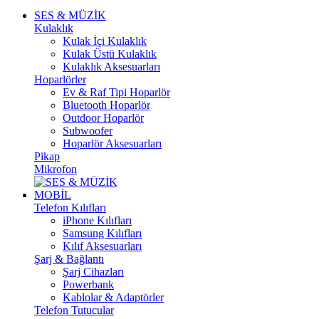
SES & MÜZİK
Kulaklık
Kulak İçi Kulaklık
Kulak Üstü Kulaklık
Kulaklık Aksesuarları
Hoparlörler
Ev & Raf Tipi Hoparlör
Bluetooth Hoparlör
Outdoor Hoparlör
Subwoofer
Hoparlör Aksesuarları
Pikap
Mikrofon
MOBİL
Telefon Kılıfları
iPhone Kılıfları
Samsung Kılıfları
Kılıf Aksesuarları
Şarj & Bağlantı
Şarj Cihazları
Powerbank
Kablolar & Adaptörler
Telefon Tutucular