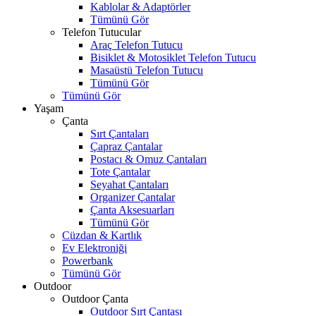
Kablolar & Adaptörler
Tümünü Gör
Telefon Tutucular
Araç Telefon Tutucu
Bisiklet & Motosiklet Telefon Tutucu
Masaüstü Telefon Tutucu
Tümünü Gör
Tümünü Gör
Yaşam
Çanta
Sırt Çantaları
Çapraz Çantalar
Postacı & Omuz Çantaları
Tote Çantalar
Seyahat Çantaları
Organizer Çantalar
Çanta Aksesuarları
Tümünü Gör
Cüzdan & Kartlık
Ev Elektroniği
Powerbank
Tümünü Gör
Outdoor
Outdoor Çanta
Outdoor Sırt Çantası