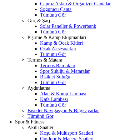
Çapraz Askılı & Organizer Çantalar
Soğutucu Çanta
Tümünü Gör
Güç & Şarj
Solar Paneller & Powerbank
Tümünü Gör
Pişirme & Kamp Ekipmanları
Kamp & Ocak Kitleri
Ocak Aksesuarları
Tümünü Gör
Termos & Matara
Termos Bardaklar
Spor Suluğu & Mataralar
Bisiklet Suluğu
Tümünü Gör
Aydınlatma
Alan & Kamp Lambası
Kafa Lambası
Tümünü Gör
Bisiklet Navigasyon & Bilgisayarlar
Tümünü Gör
Spor & Fitness
Akıllı Saatler
Koşu & Multisport Saatleri
Outdoor & Macera Saatleri