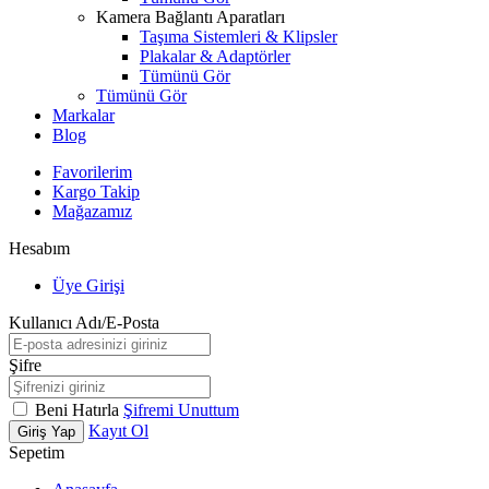
Kamera Bağlantı Aparatları
Taşıma Sistemleri & Klipsler
Plakalar & Adaptörler
Tümünü Gör
Tümünü Gör
Markalar
Blog
Favorilerim
Kargo Takip
Mağazamız
Hesabım
Üye Girişi
Kullanıcı Adı/E-Posta
Şifre
Beni Hatırla
Şifremi Unuttum
Kayıt Ol
Giriş Yap
Sepetim