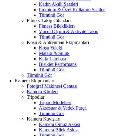
Kadın Akıllı Saatleri
Premium & Özel Kullanım Saatler
Tümünü Gör
Fitness Takip Cihazları
Fitness Bileklikleri
Vücut Ölçüm & Aktivite Takip
Tümünü Gör
Koşu & Antrenman Ekipmanları
Koşu Yeleği
Matara & Suluk
Kafa Lambası
Bisiklet Performans
Tümünü Gör
Tümünü Gör
Kamera Ekipmanları
Fotoğraf Makinesi Çantası
Kamera Küpleri
Tripodlar
Tripod Modelleri
Aksesuar & Yedek Parça
Tümünü Gör
Kamera Kayışları
Kamera Omuz Askısı
Kamera Bilek Askısı
Tümünü Gör