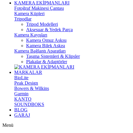
KAMERA EKİPMANLARI
Fotoğraf Makinesi Çantası
Kamera Küpleri
Tripodlar
Tripod Modelleri
Aksesuar & Yedek Parça
Kamera Kayışları
Kamera Omuz Askısı
Kamera Bilek Askısı
Kamera Bağlantı Aparatları
Taşıma Sistemleri & Klipsler
Plakalar & Adaptörler
MARKALAR
BioLite
Peak Design
Bowers & Wilkins
Garmin
KANTO
SOUNDBOKS
BLOG
GARAJ
Menü