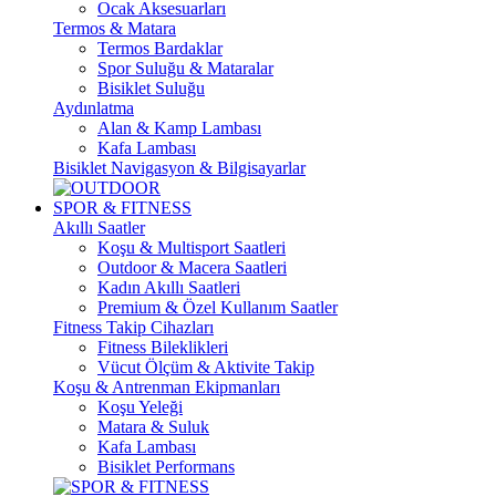
Ocak Aksesuarları
Termos & Matara
Termos Bardaklar
Spor Suluğu & Mataralar
Bisiklet Suluğu
Aydınlatma
Alan & Kamp Lambası
Kafa Lambası
Bisiklet Navigasyon & Bilgisayarlar
SPOR & FITNESS
Akıllı Saatler
Koşu & Multisport Saatleri
Outdoor & Macera Saatleri
Kadın Akıllı Saatleri
Premium & Özel Kullanım Saatler
Fitness Takip Cihazları
Fitness Bileklikleri
Vücut Ölçüm & Aktivite Takip
Koşu & Antrenman Ekipmanları
Koşu Yeleği
Matara & Suluk
Kafa Lambası
Bisiklet Performans