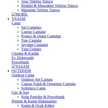
Araç Telefon Tutucu
Bisiklet & Motosiklet Telefon Tutucu
Masaüstü Telefon Tutucu
YAŞAM
Çanta
Sırt Çantaları
Çapraz Çantalar
Postacı & Omuz Çantaları
Tote Çantalar
Seyahat Çantaları
Tüm Ürünler
Cüzdan & Kartlık
Ev Elektroniği
Powerbank
OUTDOOR
Outdoor Çanta
Outdoor Sırt Çantası
Çapraz Askılı & Organizer Çantalar
Soğutucu Çanta
Güç & Şarj
Solar Paneller & Powerbank
Pişirme & Kamp Ekipmanları
Kamp & Ocak Kitleri