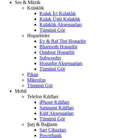
Ses & Müzik
Kulaklık
Kulak İçi Kulaklık
Kulak Üstü Kulaklık
Kulaklık Aksesuarları
Tümünü Gör
Hoparlörler
Ev & Raf Tipi Hoparlör
Bluetooth Hoparlör
Outdoor Hoparlör
Subwoofer
Hoparlör Aksesuarları
Tümünü Gör
Pikap
Mikrofon
Tümünü Gör
Mobil
Telefon Kılıfları
iPhone Kılıfları
Samsung Kılıfları
Kılıf Aksesuarları
Tümünü Gör
Şarj & Bağlantı
Şarj Cihazları
Powerbank