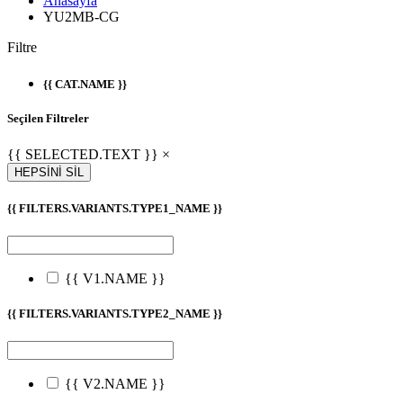
Anasayfa
YU2MB-CG
Filtre
{{ CAT.NAME }}
Seçilen Filtreler
{{ SELECTED.TEXT }} ×
HEPSİNİ SİL
{{ FILTERS.VARIANTS.TYPE1_NAME }}
{{ V1.NAME }}
{{ FILTERS.VARIANTS.TYPE2_NAME }}
{{ V2.NAME }}