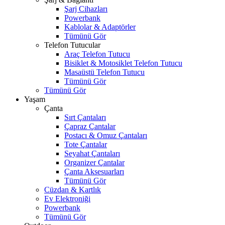
Şarj Cihazları
Powerbank
Kablolar & Adaptörler
Tümünü Gör
Telefon Tutucular
Araç Telefon Tutucu
Bisiklet & Motosiklet Telefon Tutucu
Masaüstü Telefon Tutucu
Tümünü Gör
Tümünü Gör
Yaşam
Çanta
Sırt Çantaları
Çapraz Çantalar
Postacı & Omuz Çantaları
Tote Çantalar
Seyahat Çantaları
Organizer Çantalar
Çanta Aksesuarları
Tümünü Gör
Cüzdan & Kartlık
Ev Elektroniği
Powerbank
Tümünü Gör