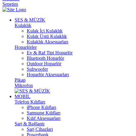
Sepetim
SES & MÜZİK
Kulaklık
Kulak İçi Kulaklık
Kulak Üstü Kulaklık
Kulaklık Aksesuarları
Hoparlörler
Ev & Raf Tipi Hoparlör
Bluetooth Hoparlör
Outdoor Hoparlör
Subwoofer
Hoparlör Aksesuarları
Pikap
Mikrofon
MOBİL
Telefon Kılıfları
iPhone Kılıfları
Samsung Kılıfları
Kılıf Aksesuarları
Şarj & Bağlantı
Şarj Cihazları
Powerbank