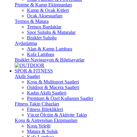
Pişirme & Kamp Ekipmanları
Kamp & Ocak Kitleri
Ocak Aksesuarları
Termos & Matara
Termos Bardaklar
Spor Suluğu & Mataralar
Bisiklet Suluğu
Aydınlatma
Alan & Kamp Lambası
Kafa Lambası
Bisiklet Navigasyon & Bilgisayarlar
SPOR & FITNESS
Akıllı Saatler
Koşu & Multisport Saatleri
Outdoor & Macera Saatleri
Kadın Akıllı Saatleri
Premium & Özel Kullanım Saatler
Fitness Takip Cihazları
Fitness Bileklikleri
Vücut Ölçüm & Aktivite Takip
Koşu & Antrenman Ekipmanları
Koşu Yeleği
Matara & Suluk
Kafa Lambası