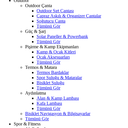
Outdoor
Outdoor Çanta
Outdoor Sırt Çantası
Çapraz Askılı & Organizer Çantalar
Soğutucu Çanta
Tümünü Gör
Güç & Şarj
Solar Paneller & Powerbank
Tümünü Gör
Pişirme & Kamp Ekipmanları
Kamp & Ocak Kitleri
Ocak Aksesuarları
Tümünü Gör
Termos & Matara
Termos Bardaklar
Spor Suluğu & Mataralar
Bisiklet Suluğu
Tümünü Gör
Aydınlatma
Alan & Kamp Lambası
Kafa Lambası
Tümünü Gör
Bisiklet Navigasyon & Bilgisayarlar
Tümünü Gör
Spor & Fitness