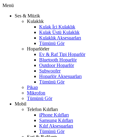
Menü
Ses & Müzik
Kulaklık
Kulak İçi Kulaklık
Kulak Üstü Kulaklık
Kulaklık Aksesuarları
Tümünü Gör
Hoparlörler
Ev & Raf Tipi Hoparlör
Bluetooth Hoparlör
Outdoor Hoparlör
Subwoofer
Hoparlör Aksesuarları
Tümünü Gör
Pikap
Mikrofon
Tümünü Gör
Mobil
Telefon Kılıfları
iPhone Kılıfları
Samsung Kılıfları
Kılıf Aksesuarları
Tümünü Gör
Şarj & Bağlantı