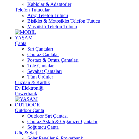
Kablolar & Adaptörler
Telefon Tutucular
Araç Telefon Tutucu
Bisiklet & Motosiklet Telefon Tutucu
Masaüstü Telefon Tutucu
YAŞAM
Çanta
Sırt Çantaları
Çapraz Çantalar
Postacı & Omuz Çantaları
Tote Çantalar
Seyahat Çantaları
Tüm Ürünler
Cüzdan & Kartlık
Ev Elektroniği
Powerbank
OUTDOOR
Outdoor Çanta
Outdoor Sırt Çantası
Çapraz Askılı & Organizer Çantalar
Soğutucu Çanta
Güç & Şarj
Solar Paneller & Powerbank