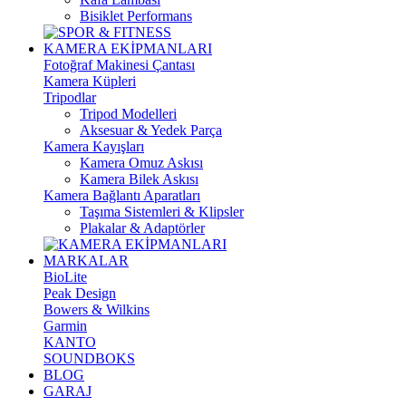
Bisiklet Performans
KAMERA EKİPMANLARI
Fotoğraf Makinesi Çantası
Kamera Küpleri
Tripodlar
Tripod Modelleri
Aksesuar & Yedek Parça
Kamera Kayışları
Kamera Omuz Askısı
Kamera Bilek Askısı
Kamera Bağlantı Aparatları
Taşıma Sistemleri & Klipsler
Plakalar & Adaptörler
MARKALAR
BioLite
Peak Design
Bowers & Wilkins
Garmin
KANTO
SOUNDBOKS
BLOG
GARAJ