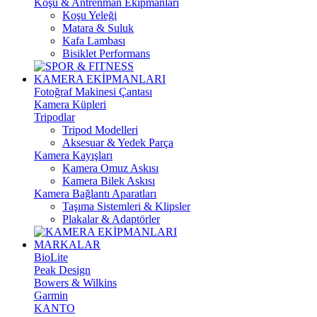
Koşu & Antrenman Ekipmanları
Koşu Yeleği
Matara & Suluk
Kafa Lambası
Bisiklet Performans
KAMERA EKİPMANLARI
Fotoğraf Makinesi Çantası
Kamera Küpleri
Tripodlar
Tripod Modelleri
Aksesuar & Yedek Parça
Kamera Kayışları
Kamera Omuz Askısı
Kamera Bilek Askısı
Kamera Bağlantı Aparatları
Taşıma Sistemleri & Klipsler
Plakalar & Adaptörler
MARKALAR
BioLite
Peak Design
Bowers & Wilkins
Garmin
KANTO