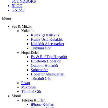
SOUNDBOKS
BLOG
GARAJ
Menü
Ses & Müzik
Kulaklık
Kulak İçi Kulaklık
Kulak Üstü Kulaklık
Kulaklık Aksesuarları
Tümünü Gör
Hoparlörler
Ev & Raf Tipi Hoparlör
Bluetooth Hoparlör
Outdoor Hoparlör
Subwoofer
Hoparlör Aksesuarları
Tümünü Gör
Pikap
Mikrofon
Tümünü Gör
Mobil
Telefon Kılıfları
iPhone Kılıfları