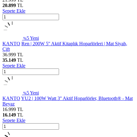
20.899
TL
Sepete Ekle
5
Yeni
%
KANTO
Ren | 200W 5'' Aktif Kitaplık Hoparlörleri | Mat Siyah,
Çift
36.999
TL
35.149
TL
Sepete Ekle
5
Yeni
%
KANTO
YU2 | 100W Watt 3'' Aktif Hoparlörler, Bluetooth® - Mat
Beyaz
16.999
TL
16.149
TL
Sepete Ekle