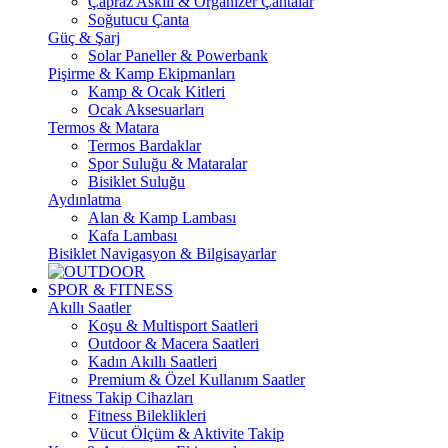
Çapraz Askılı & Organizer Çantalar
Soğutucu Çanta
Güç & Şarj
Solar Paneller & Powerbank
Pişirme & Kamp Ekipmanları
Kamp & Ocak Kitleri
Ocak Aksesuarları
Termos & Matara
Termos Bardaklar
Spor Suluğu & Mataralar
Bisiklet Suluğu
Aydınlatma
Alan & Kamp Lambası
Kafa Lambası
Bisiklet Navigasyon & Bilgisayarlar
SPOR & FITNESS
Akıllı Saatler
Koşu & Multisport Saatleri
Outdoor & Macera Saatleri
Kadın Akıllı Saatleri
Premium & Özel Kullanım Saatler
Fitness Takip Cihazları
Fitness Bileklikleri
Vücut Ölçüm & Aktivite Takip