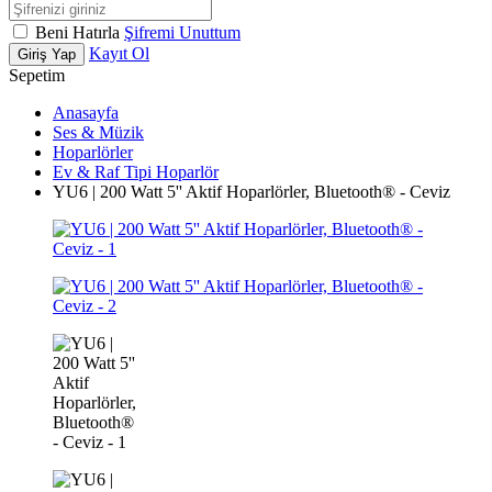
Beni Hatırla
Şifremi Unuttum
Kayıt Ol
Giriş Yap
Sepetim
Anasayfa
Ses & Müzik
Hoparlörler
Ev & Raf Tipi Hoparlör
YU6 | 200 Watt 5'' Aktif Hoparlörler, Bluetooth® - Ceviz