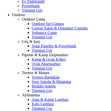
Ev Elektroniği
Powerbank
Tümünü Gör
Outdoor
Outdoor Çanta
Outdoor Sırt Çantası
Çapraz Askılı & Organizer Çantalar
Soğutucu Çanta
Tümünü Gör
Güç & Şarj
Solar Paneller & Powerbank
Tümünü Gör
Pişirme & Kamp Ekipmanları
Kamp & Ocak Kitleri
Ocak Aksesuarları
Tümünü Gör
Termos & Matara
Termos Bardaklar
Spor Suluğu & Mataralar
Bisiklet Suluğu
Tümünü Gör
Aydınlatma
Alan & Kamp Lambası
Kafa Lambası
Tümünü Gör