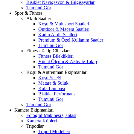
Bisiklet Navigasyon & Bilgisayarlar
Tümünü Gör
Spor & Fitness
Akıllı Saatler
Koşu & Multisport Saatleri
Outdoor & Macera Saatleri
Kadın Akıllı Saatleri
Premium & Özel Kullanım Saatler
Tümünü Gör
Fitness Takip Cihazları
Fitness Bileklikleri
Vücut Ölçüm & Aktivite Takip
Tümünü Gör
Koşu & Antrenman Ekipmanları
Koşu Yeleği
Matara & Suluk
Kafa Lambası
Bisiklet Performans
Tümünü Gör
Tümünü Gör
Kamera Ekipmanları
Fotoğraf Makinesi Çantası
Kamera Küpleri
Tripodlar
Tripod Modelleri