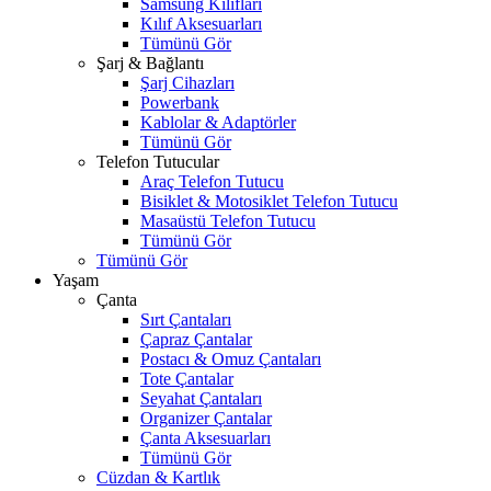
Samsung Kılıfları
Kılıf Aksesuarları
Tümünü Gör
Şarj & Bağlantı
Şarj Cihazları
Powerbank
Kablolar & Adaptörler
Tümünü Gör
Telefon Tutucular
Araç Telefon Tutucu
Bisiklet & Motosiklet Telefon Tutucu
Masaüstü Telefon Tutucu
Tümünü Gör
Tümünü Gör
Yaşam
Çanta
Sırt Çantaları
Çapraz Çantalar
Postacı & Omuz Çantaları
Tote Çantalar
Seyahat Çantaları
Organizer Çantalar
Çanta Aksesuarları
Tümünü Gör
Cüzdan & Kartlık