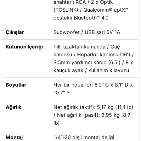
anahtarlı RCA / 2 x Optik
(TOSLINK) / Qualcomm® aptX™
destekli Bluetooth™ 4.0
Çıkışlar
Subwoofer / USB şarj 5V 1A
Kutunun İçeriği
Pilli uzaktan kumanda / Güç
kablosu / Hoparlör kablosu (16′) /
3.5mm yardımcı kablo (6.5′) / 8 x
kauçuk ayak / Kullanım kılavuzu
Boyutlar
Her bir hoparlör: 6.9″ G x 8.1″ D x
10.7″ Y
Ağırlık
Net ağırlık (aktif): 5,17 kg (11,4 lb)
/ Net ağırlık (pasif): 3,95 kg (8,7
lb)
Montaj
1/4″-20 dişli montaj deliği