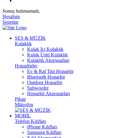
Sonuç bulunamadı.
Hesabım
Sepetim
SES & MÜZİK
Kulaklık
Kulak İçi Kulaklık
Kulak Üstü Kulaklık
Kulaklık Aksesuarları
Hoparlörler
Ev & Raf Tipi Hoparlör
Bluetooth Hoparlör
Outdoor Hoparlör
Subwoofer
Hoparlör Aksesuarları
Pikap
Mikrofon
MOBİL
Telefon Kılıfları
iPhone Kılıfları
Samsung Kılıfları
Kılıf Aksesuarları