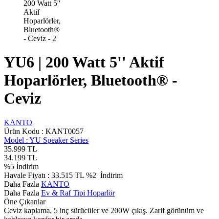
YU6 | 200 Watt 5'' Aktif
Hoparlörler, Bluetooth® -
Ceviz
KANTO
Ürün Kodu :
KANT0057
Model :
YU Speaker Series
35.999
TL
34.199
TL
%
5
İndirim
Havale Fiyatı :
33.515
TL
%2
İndirim
Daha Fazla
KANTO
Daha Fazla
Ev & Raf Tipi Hoparlör
Öne Çıkanlar
Ceviz kaplama, 5 inç sürücüler ve 200W çıkış. Zarif görünüm ve