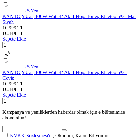
5
Yeni
%
KANTO
YU2 | 100W Watt 3'' Aktif Hoparlörler, Bluetooth® - Mat
Siyah
16.999
TL
16.149
TL
Sepete Ekle
5
Yeni
%
KANTO
YU2 | 100W Watt 3'' Aktif Hoparlörler, Bluetooth® -
Ceviz
16.999
TL
16.149
TL
Sepete Ekle
Kampanya ve yeniliklerden haberdar olmak için e-bültenimize
abone olun!
KVKK Sözleşmesi'ni
, Okudum, Kabul Ediyorum.