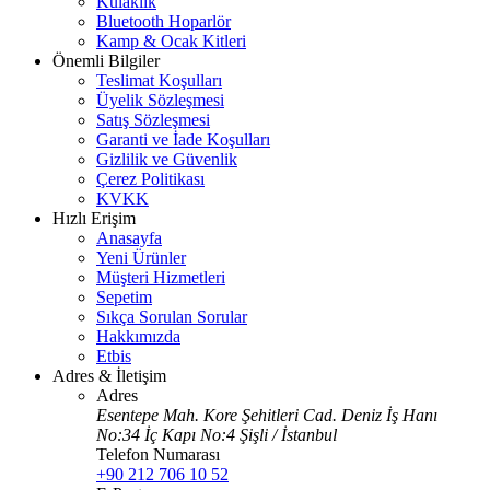
Kulaklık
Bluetooth Hoparlör
Kamp & Ocak Kitleri
Önemli Bilgiler
Teslimat Koşulları
Üyelik Sözleşmesi
Satış Sözleşmesi
Garanti ve İade Koşulları
Gizlilik ve Güvenlik
Çerez Politikası
KVKK
Hızlı Erişim
Anasayfa
Yeni Ürünler
Müşteri Hizmetleri
Sepetim
Sıkça Sorulan Sorular
Hakkımızda
Etbis
Adres & İletişim
Adres
Esentepe Mah. Kore Şehitleri Cad. Deniz İş Hanı
No:34 İç Kapı No:4 Şişli / İstanbul
Telefon Numarası
+90 212 706 10 52